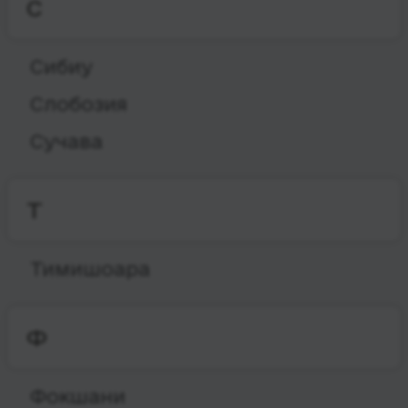
С
Сибиу
Слобозия
Сучава
Т
Тимишоара
Ф
Фокшани