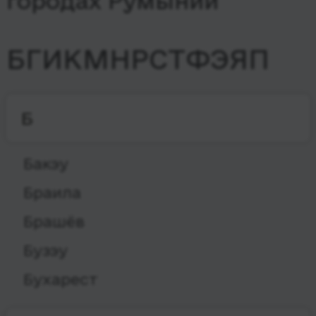
городах Румынии
Б
Г
И
К
М
Н
Р
С
Т
Ф
Э
Я
П
Б
Бакэу
Браила
Брашёв
Бузэу
Бухарест