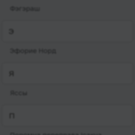
Фэгэраш
Э
Эфорие Норд
Я
Яссы
П