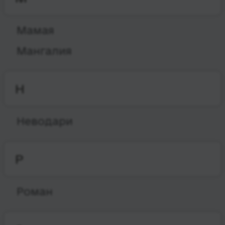
Мамая
Мангалия
Н
Неводари
Р
Роман