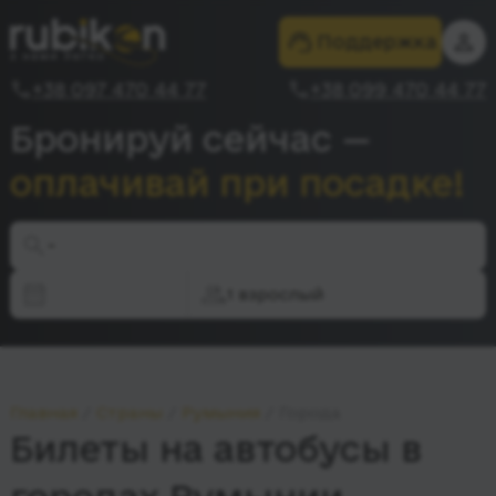
Поддержка
+38 097 470 44 77
+38 099 470 44 77
Бронируй сейчас —
оплачивай при посадке!
-
1 взрослый
Главная
Страны
Румыния
Города
Билеты на автобусы в