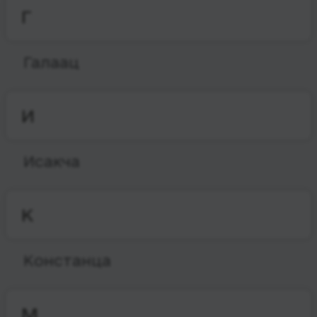
Г
Галаац
И
Исакча
К
Констанца
М