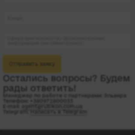
E-mail
Сфера деятельности / Дополнительная
информация (не обязательно)
Отправить заяку
Остались вопросы? Будем
рады ответить!
Менеджер по работе с партнерами: Эльвира
Телефон:
+380972800033
E-mail:
agent@rubikon.com.ua
Telegram:
Написать в Telegram