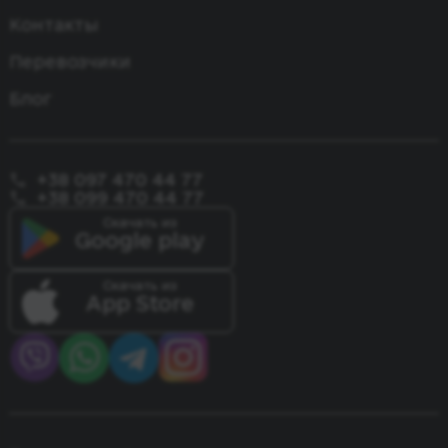
Одесса - Прага
Киев - Париж
Контакты
Одесса - Констанца
Перевозчики
Блог
+38 097 470 44 77
+38 099 470 44 77
Скачать из
Google play
Скачать из
App Store