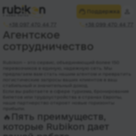
Поддержка
+38 097 470 44 77
+38 099 470 44 77
Агентское
сотрудничество
Rubikon – это сервис, объединяющий более 150
перевозчиков в единую, надежную сеть. Мы
предлагаем вам стать нашим агентом и превратить
логистические запросы ваших клиентов в ваш
стабильный и значительный доход.
Если вы работаете в сфере туризма, бронирования
билетов или трудоустройства в странах Европы,
наше партнерство откроет новые горизонты
прибыли.
🔥Пять преимуществ,
которые Rubikon дает