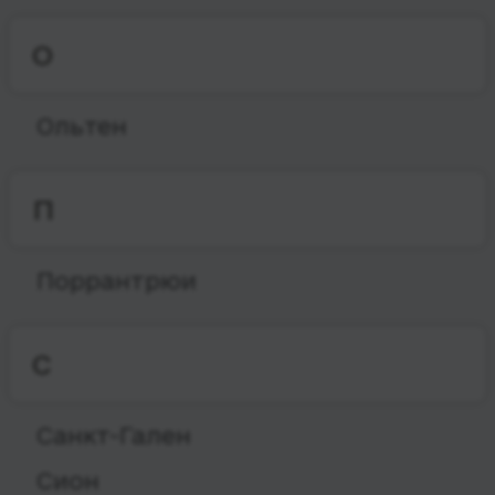
О
Ольтен
П
Поррантрюи
С
Санкт-Гален
Сион