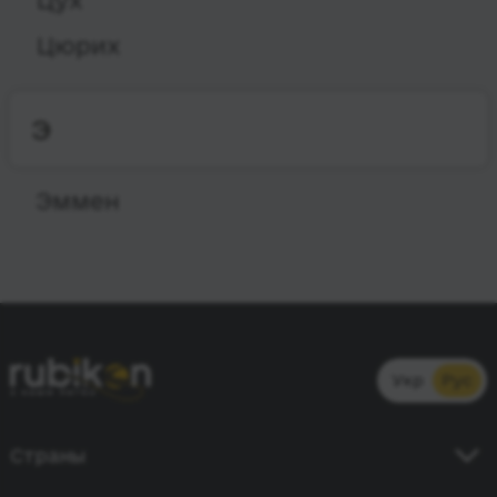
Цух
Цюрих
Э
Эммен
Укр
Рус
Страны