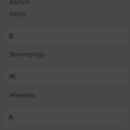
Бельп
Берн
В
Винтертур
Ж
Женева
К