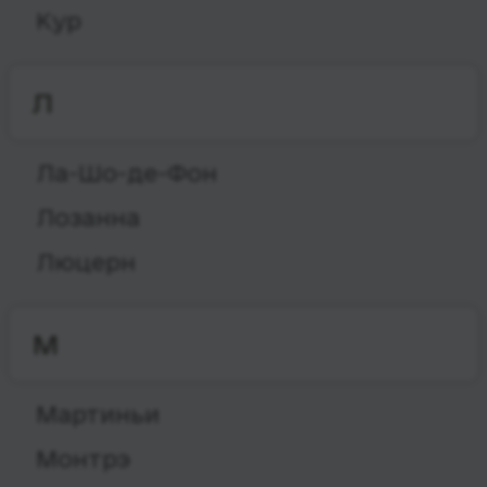
Кур
Л
Ла-Шо-де-Фон
Лозанна
Люцерн
М
Мартиньи
Монтрэ