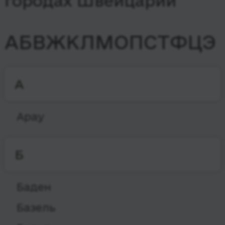
городах Швейцарии
А
Б
В
Ж
К
Л
М
О
П
С
Т
Ф
Ц
Э
А
Арау
Б
Баден
Базель