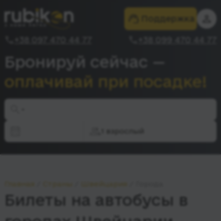
Поддержка
+38 097 470 44 77
+38 099 470 44 77
Бронируй сейчас —
оплачивай при посадке!
-
1 взрослый
Главная
Страны
Швейцария
Города
Билеты на автобусы в