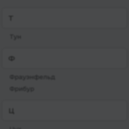
Т
Тун
Ф
Фрауэнфельд
Фрибур
Ц