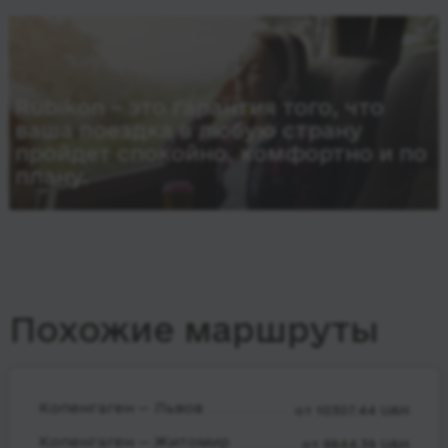
Rubikon – это гарантия того, что
ваша поездка в любую страну
пройдет спокойно, комфортно и по
плану.
Похожие маршруты
Копенгаген — Львов
от 10307.44 UAH
Копенгаген — Житомир
от 9844.39 UAH