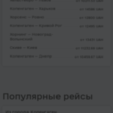
от 10211.53 UAH
Копенгаген — Харьков
от 14586 UAH
Хорсенс — Ровно
от 12800 UAH
Копенгаген — Кривой Рог
от 12495 UAH
Хорнинг — Новоград-
Волынский
от 13431 UAH
Скиве — Киев
от 11232.69 UAH
Копенгаген — Днепр
от 10459.67 UAH
Популярные рейсы
Из города Копенгаген