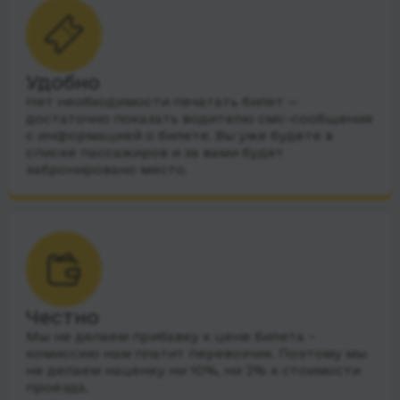
Удобно
Нет необходимости печатать билет —
достаточно показать водителю смс-сообщения
с информацией о билете. Вы уже будете в
списке пассажиров и за вами будет
забронировано место.
Честно
Мы не делаем прибавку к цене билета –
комиссию нам платит перевозчик. Поэтому мы
не делаем наценку ни 10%, ни 2% к стоимости
проезда.