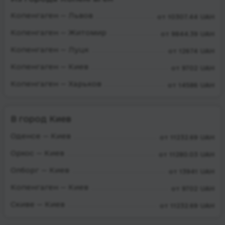
Копенгаген — Львов
от 10307.44 UAH
Копенгаген — Житомир
от 9844.39 UAH
Копенгаген — Луцк
от 12674 UAH
Копенгаген — Киев
от 9702 UAH
Копенгаген — Харьков
от 14586 UAH
В город Киев
Оденсе — Киев
от 11232.69 UAH
Орхос — Киев
от 11280.03 UAH
Олборг — Киев
от 13941 UAH
Копенгаген — Киев
от 9702 UAH
Скиве — Киев
от 11232.69 UAH