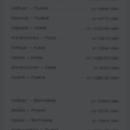
Олборг — Львов
от 15949 UAH
Оденсе — Львов
от 12775 UAH
Оденсе — Киев
от 11232.69 UAH
Копенгаген — Луцк
от 12674 UAH
Олборг — Киев
от 13941 UAH
Орхос — Киев
от 11280.03 UAH
Копенгаген — Киев
от 9702 UAH
Кьоге — Львов
от 11280.43 UAH
Олборг — Житомир
от 13404 UAH
Вейло — Ровно
от 12720 UAH
Орхос — Житомир
от 13414 UAH
Хельстебро — Львов