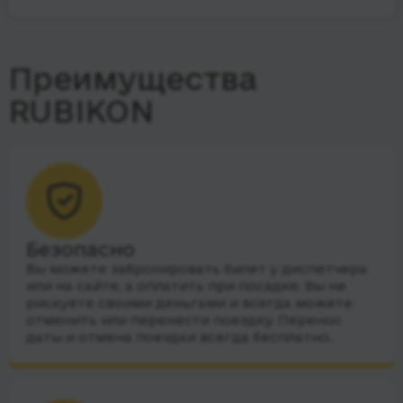
Преимущества
RUBIKON
Безопасно
Вы можете забронировать билет у диспетчера
или на сайте, а оплатить при посадке. Вы не
рискуете своими деньгами и всегда можете
отменить или перенести поездку. Перенос
даты и отмена поездки всегда бесплатно.