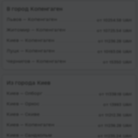
В город Копенгаген
Львов — Копенгаген
от 10254.58 UAH
Житомир — Копенгаген
от 10725.54 UAH
Киев — Копенгаген
от 11236.28 UAH
Луцк — Копенгаген
от 10193.06 UAH
Чернигов — Копенгаген
от 15350 UAH
Из города Киев
Киев — Олборг
от 11338.18 UAH
Киев — Орхос
от 13993 UAH
Киев — Скиве
от 11212.36 UAH
Киев — Копенгаген
от 11236.28 UAH
Киев — Сандхольм
от 11235.24 UAH