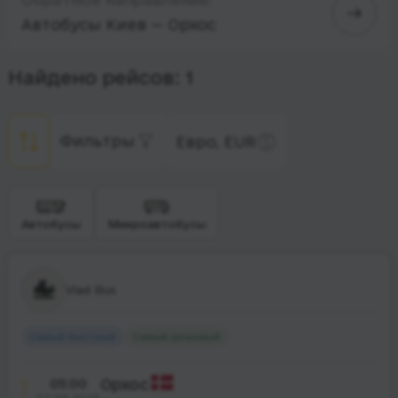
Автобусы Киев — Орхос
Найдено рейсов: 1
Фильтры
Евро, EUR
Автобусы
Микроавтобусы
Vlad Bus
Самый быстрый
Самый дешевый
05:00
Орхос