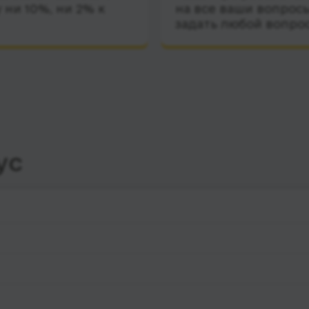
 ни 10%, ни 2% к
на все ваши вопросы
задать любой вопро
ус