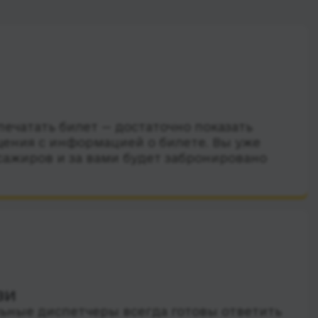
ечатать билет — достаточно показать
ения с информацией о билете. Вы уже
сажиров и за вами будет забронировано
зи
ные диспетчеры всегда готовы ответить