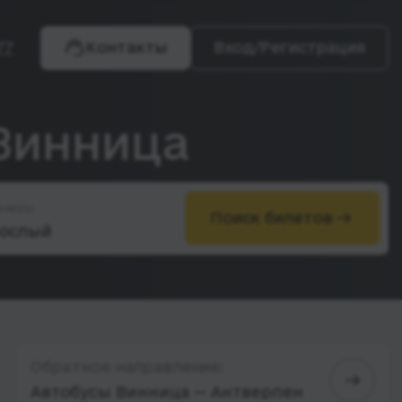
77
Контакты
Вход/Регистрация
 Винница
ажиры
Поиск билетов
Обратное направление:
Автобусы Винница — Антверпен