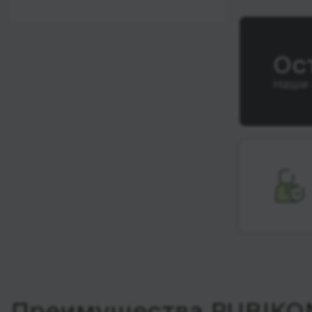
12:00 - 18:00
Wi-Fi
После 18:00
Туалет
Ос
Розетка
Наши 
Климат-контроль
Напитки
Индивидуальные
ремни безопасности
Видеосистема
Аудиосистема в
автобусе
Сидения
повышенного
комфорта
Лежачие места
Преимущества RUBIKO