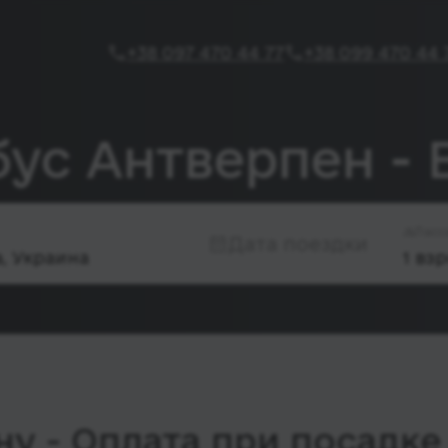
+38 097 470 44 77
+38 099 470 44 
бус Антверпен -
Пасс
Дата поездки
у - Оплата при посадке