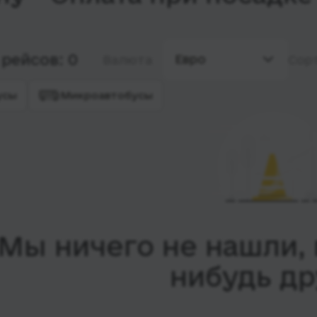
рейсов: 0
Евро
Валюта
Сор
усы
Микроавтобусы
Мы ничего не нашли, 
нибудь др