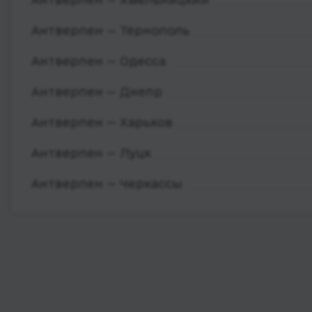
Антверпен — Тернополь
Антверпен — Одесса
Антверпен — Днепр
Антверпен — Харьков
Антверпен — Луцк
Антверпен — Черкассы