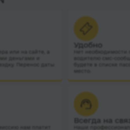
Удобно
а или на сайте, а
Нет необходимости п
ими деньгами и
водителю смс-сообщ
ездку. Перенос даты
будете в списке пас
место.
Всегда на свя
миссию нам платит
Наши профессиональ