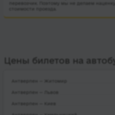
перевозчик. Поэтому мы не делаем наценку
стоимости проезда.
Цены билетов на автоб
Антверпен — Житомир
Антверпен — Львов
Антверпен — Киев
Антверпен — Хмельницкий