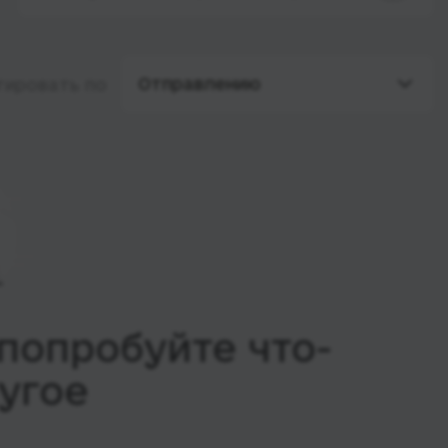
Отправлению
тировать по
попробуйте что-
угое