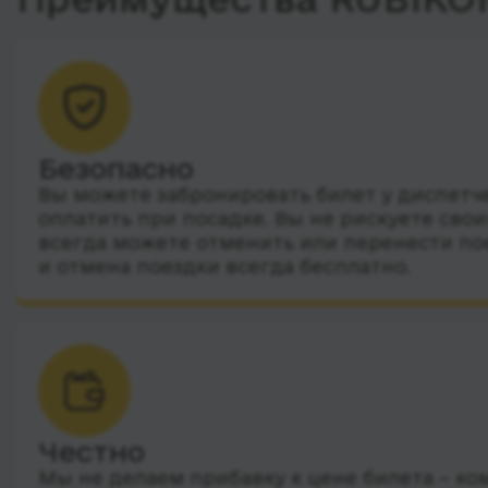
Безопасно
Вы можете забронировать билет у диспетчер
оплатить при посадке. Вы не рискуете сво
всегда можете отменить или перенести по
и отмена поездки всегда бесплатно.
Честно
Мы не делаем прибавку к цене билета – ко