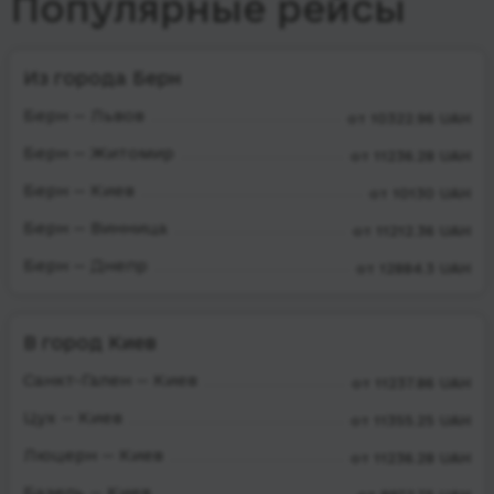
Популярные рейсы
Из города Берн
Берн — Львов
от 10322.96 UAH
Берн — Житомир
от 11236.28 UAH
Берн — Киев
от 10130 UAH
Берн — Винница
от 11212.36 UAH
Берн — Днепр
от 12884.3 UAH
В город Киев
Санкт-Гален — Киев
от 11237.86 UAH
Цух — Киев
от 11355.25 UAH
Люцерн — Киев
от 11236.28 UAH
Базель — Киев