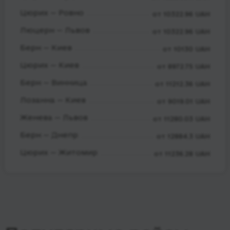
Цюрих — Ровно
от 10322.96 UAH
Люцерн — Львов
от 10322.96 UAH
Берн — Киев
от 10130 UAH
Цюрих — Киев
от 8972.75 UAH
Берн — Винница
от 11212.36 UAH
Лозанна — Киев
от 9019.01 UAH
Женева — Львов
от 11280.03 UAH
Берн — Днепр
от 12884.3 UAH
Цюрих — Житомир
от 11236.28 UAH