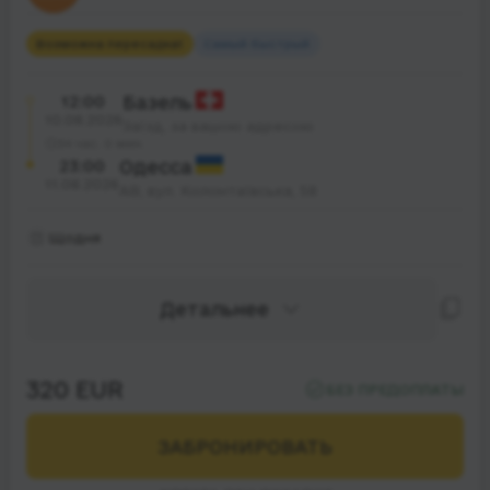
Возможна пересадка
1
Самый быстрый
12:00
Базель
10.08.2026
Заїзд, за вашою адресою
34 час. 0 мин.
23:00
Одесса
11.08.2026
АВ, вул. Колонтаївська, 58
Щодня
Детальнее
320 EUR
БЕЗ ПРЕДОПЛАТЫ
ЗАБРОНИРОВАТЬ