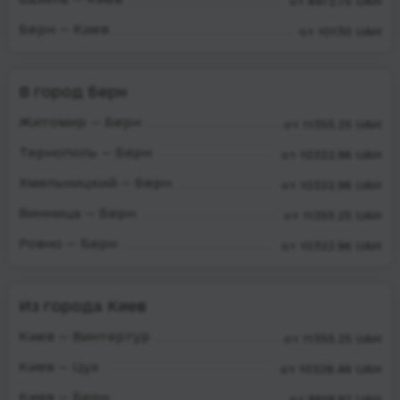
от 8972.75 UAH
Берн — Киев
от 10130 UAH
В город Берн
Житомир — Берн
от 11355.25 UAH
Тернополь — Берн
от 10322.96 UAH
Хмельницкий — Берн
от 10322.96 UAH
Винница — Берн
от 11355.25 UAH
Ровно — Берн
от 10322.96 UAH
Из города Киев
Киев — Винтертур
от 11355.25 UAH
Киев — Цух
от 10328.46 UAH
Киев — Берн
от 8918.92 UAH