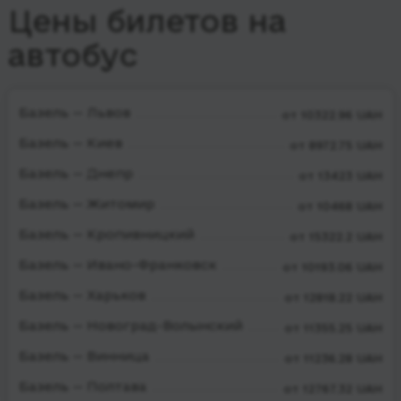
Цены билетов на
автобус
Базель — Львов
от 10322.96 UAH
Базель — Киев
от 8972.75 UAH
Базель — Днепр
от 13423 UAH
Базель — Житомир
от 10468 UAH
Базель — Кропивницкий
от 15322.2 UAH
Базель — Ивано-Франковск
от 10193.06 UAH
Базель — Харьков
от 12818.22 UAH
Базель — Новоград-Волынский
от 11355.25 UAH
Базель — Винница
от 11236.28 UAH
Базель — Полтава
от 12767.32 UAH