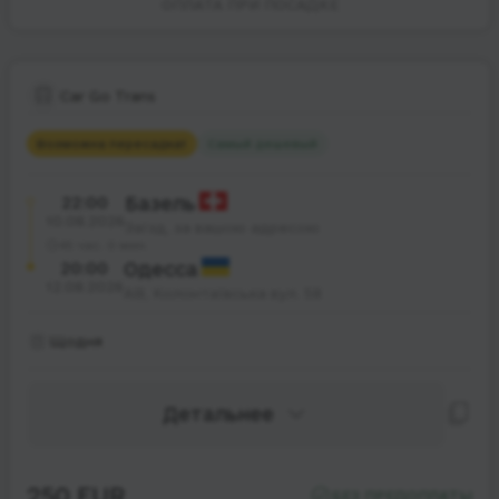
ОПЛАТА ПРИ ПОСАДКЕ
Car Go Trans
Возможна пересадка
1
Самый дешевый
22:00
Базель
10.08.2026
Заїзд, за вашою адресою
45 час. 0 мин.
20:00
Одесса
12.08.2026
АВ, Колонтаївська вул. 58
Щодня
Детальнее
250 EUR
БЕЗ ПРЕДОПЛАТЫ