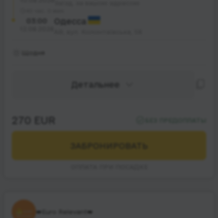
10.08.2026
Заїзд, за вашою адресою
40 час. 0 мин.
03:00
Одесса
12.08.2026
АВ, вул. Колонтаївська, 58
Щодня
Детальнее
270 EUR
БЕЗ ПРЕДОПЛАТЫ
ЗАБРОНИРОВАТЬ
ОПЛАТА ПРИ ПОСАДКЕ
👑Euro Relevant👑