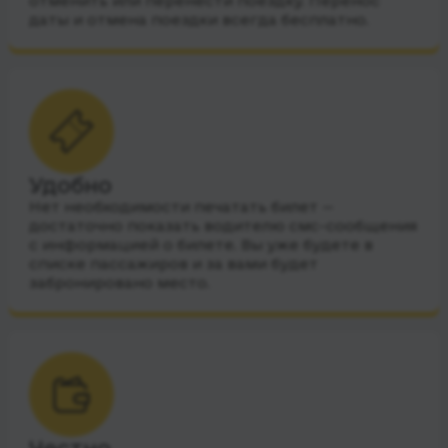
отменить или перенести поездку. Перенос
даты и отмена поездки всегда бесплатно.
Удобно
Нет необходимости печатать билет —
достаточно показать водителю смс-сообщения
с информацией о билете. Вы уже будете в
списке пассажиров и за вами будет
забронировано место.