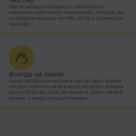
Честно
Мы не делаем прибавку к цене билета –
комиссию нам платит перевозчик. Поэтому мы
не делаем наценку ни 10%, ни 2% к стоимости
проезда.
Всегда на связи
Наши профессиональные диспетчеры всегда
готовы ответить на все ваши вопросы каждый
день с 07:00 до 23:00. Вы можете задать любой
вопрос о предстоящей поездке.