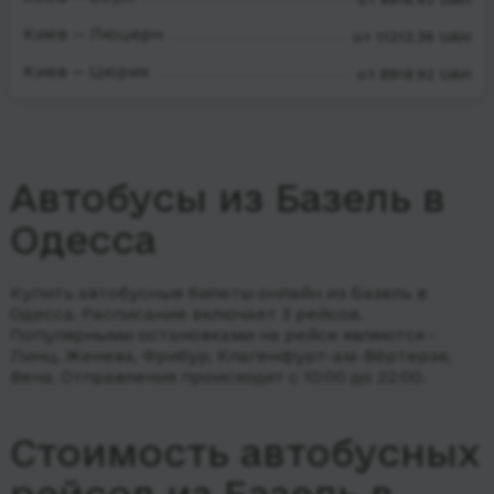
Киев — Люцерн
от 11212.36 UAH
Киев — Цюрих
от 8918.92 UAH
Автобусы из Базель в
Одесса
Купить автобусные билеты онлайн из Базель в
Одесса. Расписание включает 3 рейсов.
Популярными остановками на рейсе являются -
Линц, Женева, Фрибур, Клагенфурт-ам-Вёртерзе,
Вена.
Отправления происходят с 10:00 до 22:00.
Стоимость автобусных