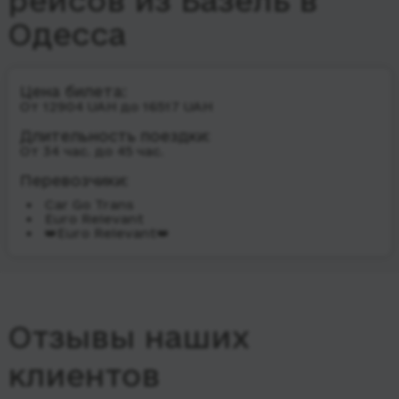
рейсов из Базель в
Одесса
Цена билета:
От 12904 UAH до 16517 UAH
Длительность поездки:
От 34 час. до 45 час.
Перевозчики:
Car Go Trans
Euro Relevant
👑Euro Relevant👑
Отзывы наших
клиентов