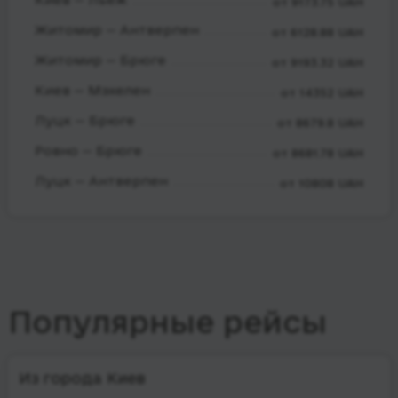
от 9173.75 UAH
Житомир — Антверпен
от 6128.88 UAH
Житомир — Брюге
от 9193.32 UAH
Киев — Мэхелен
от 14352 UAH
Луцк — Брюге
от 8679.8 UAH
Ровно — Брюге
от 8681.78 UAH
Луцк — Антверпен
от 10808 UAH
Популярные рейсы
Из города Киев