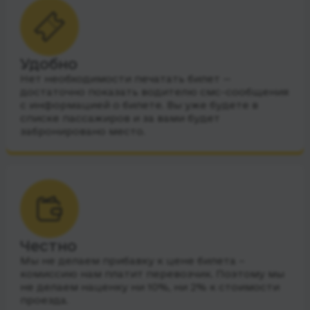
Удобно
Нет необходимости печатать билет —
достаточно показать водителю смс-сообщения
с информацией о билете. Вы уже будете в
списке пассажиров и за вами будет
забронировано место.
Честно
Мы не делаем прибавку к цене билета –
комиссию нам платит перевозчик. Поэтому мы
не делаем наценку ни 10%, ни 2% к стоимости
проезда.