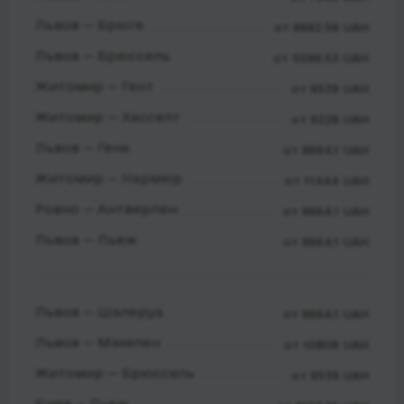
Львов — Брюге
от 8682.58 UAH
Львов — Брюссель
от 5096.53 UAH
Житомир — Гент
от 9539 UAH
Житомир — Хасселт
от 9228 UAH
Львов — Генк
от 8664.1 UAH
Житомир — Нармюр
от 11444 UAH
Ровно — Антверпен
от 8664.1 UAH
Львов — Льеж
от 8664.1 UAH
Львов — Шалеруа
от 8664.1 UAH
Львов — Мэхелен
от 10808 UAH
Житомир — Брюссель
от 9539 UAH
Киев — Льеж