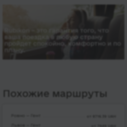
Rubikon – это гарантия того, что
ваша поездка в любую страну
пройдет спокойно, комфортно и по
плану.
Похожие маршруты
Ровно — Гент
от 8716.39 UAH
Львов — Гент
от 7949 UAH