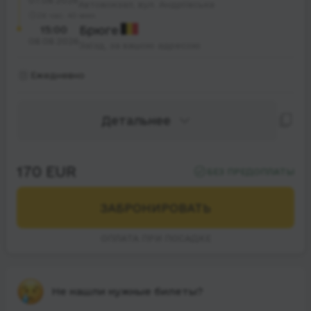
07.08.2026
Автовокзал, вул. Андріївська
28 час. 40 мин.
15:00
Брюге
08.08.2026
Заїзд, за вашою адресою
Ежедневно
Детальнее
170 EUR
БЕЗ ПРЕДОПЛАТЫ
ЗАБРОНИРОВАТЬ
ОПЛАТА ПРИ ПОСАДКЕ
Не нашли нужные билеты?