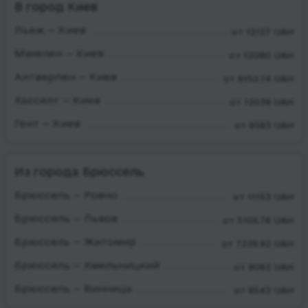
В город Киев
Льеж — Киев
от 12127 UAH
Мэхелен — Киев
от 12080 UAH
Антверпен — Киев
от 6152.74 UAH
Хасселт — Киев
от 12039 UAH
Гент — Киев
от 9583 UAH
Из города Брюссель
Брюссель — Ровно
от 11153 UAH
Брюссель — Львов
от 5105.76 UAH
Брюссель — Житомир
от 7229.92 UAH
Брюссель — Хмельницкий
от 9062 UAH
Брюссель — Винница
от 9542 UAH