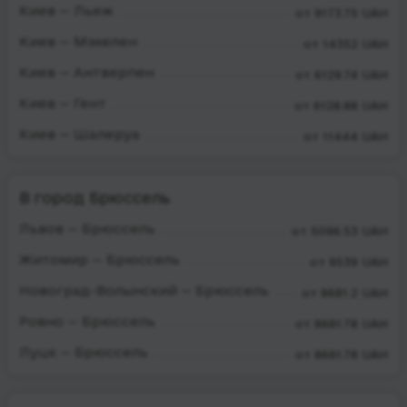
Киев — Льеж
от 9173.75 UAH
Киев — Мэхелен
от 14352 UAH
Киев — Антверпен
от 6129.74 UAH
Киев — Гент
от 6128.88 UAH
Киев — Шалеруа
от 11444 UAH
В город Брюссель
Львов — Брюссель
от 5096.53 UAH
Житомир — Брюссель
от 9539 UAH
Новоград-Волынский — Брюссель
от 8681.2 UAH
Ровно — Брюссель
от 8681.78 UAH
Луцк — Брюссель
от 8681.78 UAH