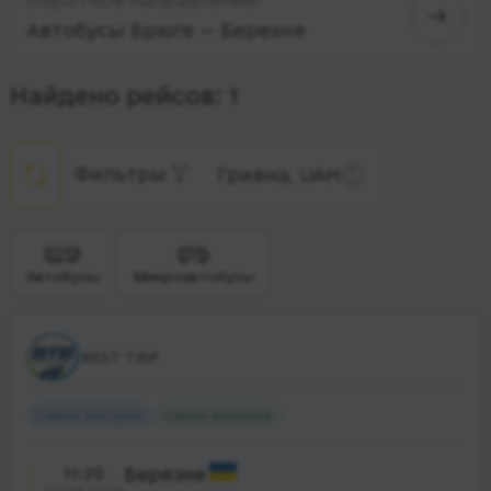
Автобусы Брюге — Березне
Найдено рейсов: 1
Фильтры
Гривна, UAH
Автобусы
Микроавтобусы
BEST TRiP
Самый быстрый
Самый дешевый
11:20
Березне