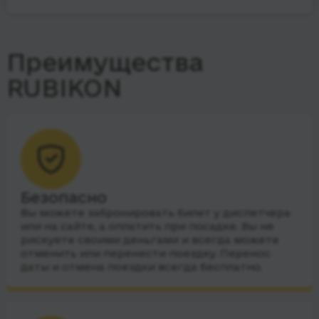
Преимущества
RUBIKON
Безопасно
Вы можете забронировать билет у диспетчера
или на сайте, а оплатить при посадке. Вы не
рискуете своими деньгами и всегда можете
отменить или перенести поездку. Перенос
даты и отмена поездки всегда бесплатно.