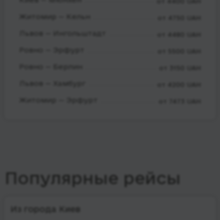
от 4400 UAH
Житомир — Кельн
от 4750 UAH
Львов — Ингольштадт
от 4480 UAH
Ровно — Эрфурт
от 5500 UAH
Ровно — Берлин
от 3150 UAH
Львов — Хамбург
от 4200 UAH
Житомир — Эрфурт
от 7473 UAH
Популярные рейсы
Из города Киев