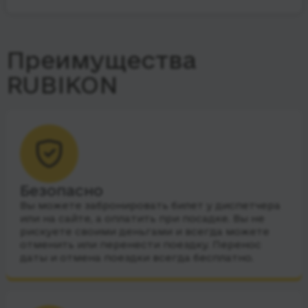
Преимущества
RUBIKON
Безопасно
Вы можете забронировать билет у диспетчера
или на сайте, а оплатить при посадке. Вы не
рискуете своими деньгами и всегда можете
отменить или перенести поездку. Перенос
даты и отмена поездки всегда бесплатно.