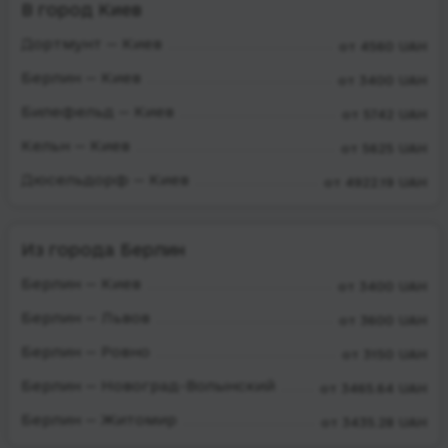
В город Киев
Дортмунт — Киев
от 4560 UAH
Берлин — Киев
от 3400 UAH
Билефельд — Киев
от 5742 UAH
Кельн — Киев
от 5625 UAH
Дюсельдорф — Киев
от 4922.19 UAH
Из города Берлин
Берлин — Киев
от 3400 UAH
Берлин — Львов
от 3600 UAH
Берлин — Ровно
от 3150 UAH
Берлин — Новоград-Волынский
от 3465.64 UAH
Берлин — Житомир
от 3435.28 UAH