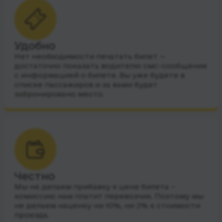
Удобно
Нет необходимости печатать билет —
достаточно показать водителю смс-сообщения
с информацией о билете. Вы уже будете в
списке пассажиров и за вами будет
забронировано место.
Честно
Мы не делаем прибавку к цене билета –
комиссию нам платит перевозчик. Поэтому мы
не делаем наценку ни 10%, ни 2% к стоимости
проезда.