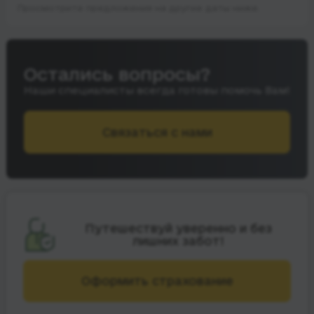
Просмотрите предложения на другие даты ниже.
Остались вопросы?
Наши специалисты всегда готовы помочь Вам!
Связаться с нами
Путешествуй уверенно и без
лишних забот!
Оформить страхование