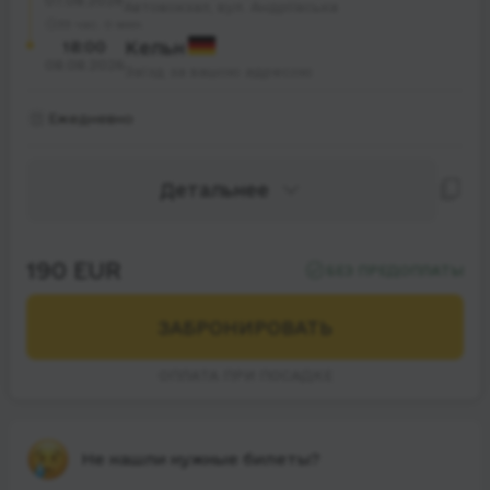
07.08.2026
Автовокзал, вул. Андріївська
33 час. 0 мин.
18:00
Кельн
08.08.2026
Заїзд за вашою адресою
Ежедневно
Детальнее
190 EUR
БЕЗ ПРЕДОПЛАТЫ
ЗАБРОНИРОВАТЬ
ОПЛАТА ПРИ ПОСАДКЕ
Не нашли нужные билеты?