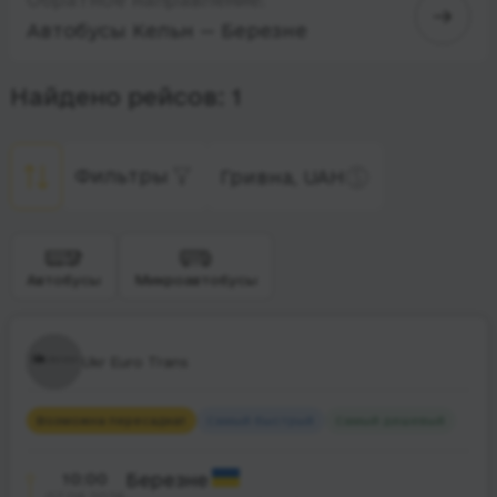
Автобусы Кельн — Березне
Найдено рейсов: 1
Фильтры
Гривна, UAH
Автобусы
Микроавтобусы
Ukr Euro Trans
Возможна пересадка
1
Самый быстрый
Самый дешевый
10:00
Березне