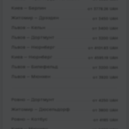
Киев — Берлин
от 3778.26 UAH
Житомир — Дрэзден
от 3450 UAH
Львов — Кельн
от 3400 UAH
Львов — Дортмунт
от 3200 UAH
Львов — Нюрнберг
от 4101.83 UAH
Киев — Нюрнберг
от 4595.19 UAH
Львов — Билефельд
от 3200 UAH
Львов — Мюнхен
от 3920 UAH
Ровно — Дортмунт
от 4250 UAH
Житомир — Дюсельдорф
от 3800 UAH
Ровно — Котбус
от 4185 UAH
Киев — Мюнхен