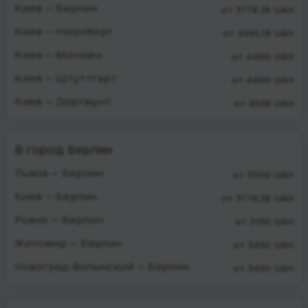
Киев — Берлин
от 3778.26 UAH
Киев — Нюрнберг
от 4595.19 UAH
Киев — Мюнхен
от 4400 UAH
Киев — Штуттгарт
от 4400 UAH
Киев — Дортмунт
от 4599 UAH
В город Берлин
Львов — Берлин
от 3000 UAH
Киев — Берлин
от 3778.26 UAH
Ровно — Берлин
от 3150 UAH
Житомир — Берлин
от 3450 UAH
Новоград-Волынский — Берлин
от 3450 UAH