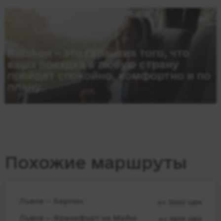
Rubikon – это гарантия того, что
ваша поездка в любую страну
пройдет спокойно, комфортно и по
плану.
Похожие маршруты
Львов — Берлин
от 3000 UAH
Львов — Франкфурт на Майні
от 3920 UAH