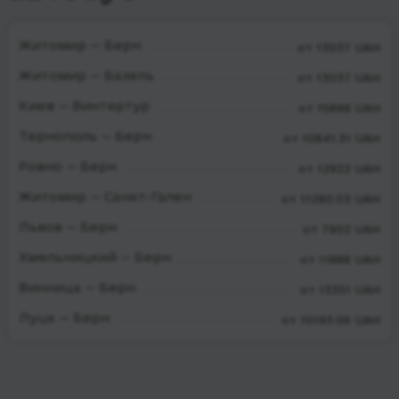
Житомир — Берн
от 13037 UAH
Житомир — Базель
от 13037 UAH
Киев — Винтертур
от 15898 UAH
Тернополь — Берн
от 10841.31 UAH
Ровно — Берн
от 12922 UAH
Житомир — Санкт-Гален
от 11280.03 UAH
Львов — Берн
от 7902 UAH
Хмельницкий — Берн
от 11888 UAH
Винница — Берн
от 13351 UAH
Луцк — Берн
от 10193.06 UAH