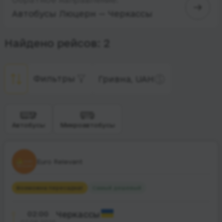
Автобусы Люцерн — Черкассы
Найдено рейсов: 2
Фильтры
Гривна, UAH
Автобусы
Микроавтобусы
Euro Relevant
Возможна пересадка
1
Самый дешевый
02:00
Черкассы