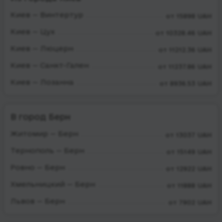
Киев — Винтертур
от 15898 UAH
Киев — Цух
от 10328.46 UAH
Киев — Люцерн
от 11212.36 UAH
Киев — Санкт-Гален
от 11237.86 UAH
Киев — Лозанна
от 8936.53 UAH
В город Берн
Житомир — Берн
от 13037 UAH
Тернополь — Берн
от 15149 UAH
Ровно — Берн
от 12922 UAH
Хмельницкий — Берн
от 11888 UAH
Львов — Берн
от 7902 UAH