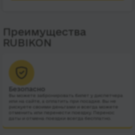
Преимущества
RUBIKON
Безопасно
Вы можете забронировать билет у диспетчера
или на сайте, а оплатить при посадке. Вы не
рискуете своими деньгами и всегда можете
отменить или перенести поездку. Перенос
даты и отмена поездки всегда бесплатно.