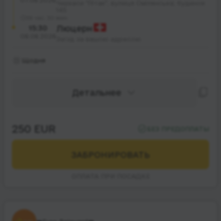
07.08.2026
Черкаси "Літак", вулиця Смілянська; будинок
145
38 час. 30 мин.
15:30
Люцерн
08.08.2026
Заїзд за вашою адресою
Щодня
Детальнее
250 EUR
БЕЗ ПРЕДОПЛАТЫ
ЗАБРОНИРОВАТЬ
ОПЛАТА ПРИ ПОСАДКЕ