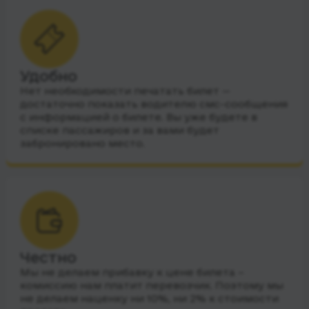
Удобно
Нет необходимости печатать билет —
достаточно показать водителю смс-сообщения
с информацией о билете. Вы уже будете в
списке пассажиров и за вами будет
забронировано место.
Честно
Мы не делаем прибавку к цене билета –
комиссию нам платит перевозчик. Поэтому мы
не делаем наценку ни 10%, ни 2% к стоимости