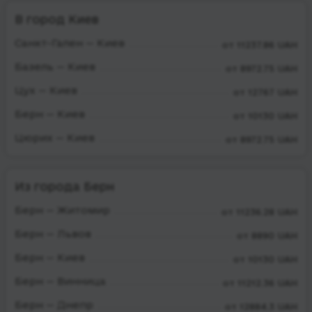
В город Киев
Санкт-Гален — Киев
от 11237.86 UAH
Базель — Киев
от 8972.75 UAH
Цух — Киев
от 12767 UAH
Берн — Киев
от 10130 UAH
Цюрих — Киев
от 8972.75 UAH
Из города Берн
Берн — Житомир
от 11236.28 UAH
Берн — Львов
от 8890 UAH
Берн — Киев
от 10130 UAH
Берн — Винница
от 11212.36 UAH
Берн — Днепр
от 12884.3 UAH