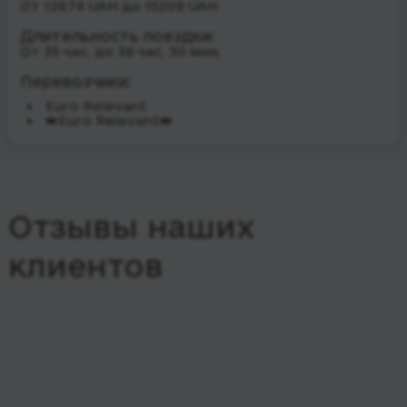
От 12674 UAH до 15209 UAH
Длительность поездки:
От 35 час. до 38 час. 30 мин.
Перевозчики:
Euro Relevant
👑Euro Relevant👑
Отзывы наших
клиентов