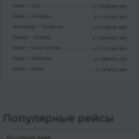
Киев — Цух
от 10328.46 UAH
Киев — Люцерн
от 11212.36 UAH
Житомир — Лозанна
от 11236.28 UAH
Львов — Базель
от 10254.58 UAH
Киев — Санкт-Гален
от 11237.86 UAH
Киев — Лозанна
от 8936.53 UAH
Киев — Берн
от 8918.92 UAH
Популярные рейсы
Из города Киев