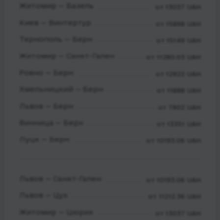
Житомир — Базель
от 13037 UAH
Киев — Винтертур
от 15898 UAH
Тернополь — Берн
от 15149 UAH
Житомир — Санкт-Гален
от 11280.03 UAH
Ровно — Берн
от 12922 UAH
Хмельницкий — Берн
от 11888 UAH
Львов — Берн
от 7902 UAH
Винница — Берн
от 13351 UAH
Луцк — Берн
от 10193.06 UAH
Львов — Санкт-Гален
от 10193.06 UAH
Львов — Цух
от 11212.36 UAH
Житомир — Цюрих
от 13037 UAH