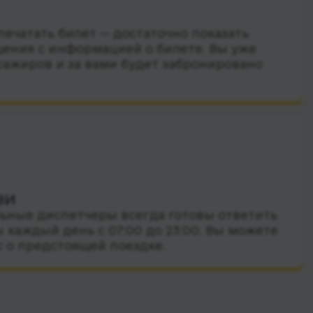
ечатать билет — достаточно показать
ения с информацией о билете. Вы уже
сажиров и за вами будет забронировано
зи
ные диспетчеры всегда готовы ответить
 каждый день с 07:00 до 23:00. Вы можете
с о предстоящей поездке.