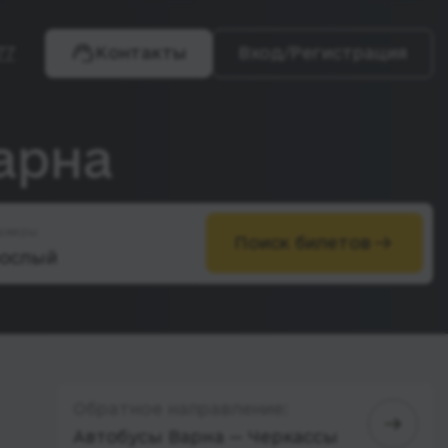
77
Контакты
Вход/Регистрация
арна
ажиры
Поиск билетов
Обратное направление:
Автобусы Варна — Черкассы