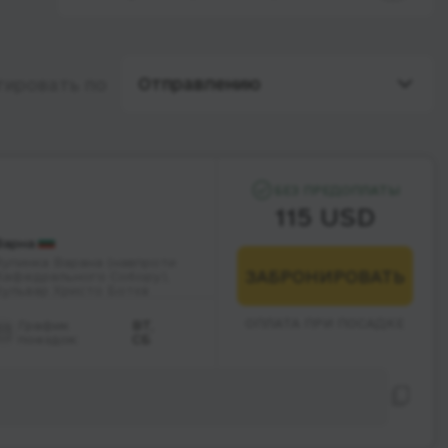
Отправлению
тировать по
БЕЗ ПРЕДОПЛАТЫ
115 USD
Варна
Зупинка Варана (навпроти
ЗАБРОНИРОВАТЬ
Кафедрального Собору),
бульвар Христо Ботєв
ОПЛАТА ПРИ ПОСАДКЕ
График
ВТ,
поездок:
СБ