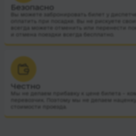
Безопасно
Вы можете забронировать билет у диспетчер
оплатить при посадке. Вы не рискуете сво
всегда можете отменить или перенести по
и отмена поездки всегда бесплатно.
Честно
Мы не делаем прибавку к цене билета – ко
перевозчик. Поэтому мы не делаем наценку
стоимости проезда.