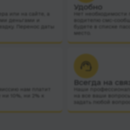
Удобно
а или на сайте, а
Нет необходимости п
ими деньгами и
водителю смс-сообщ
ездку. Перенос даты
будете в списке пас
место.
Всегда на свя
миссию нам платит
Наши профессиональ
 ни 10%, ни 2% к
на все ваши вопросы
задать любой вопро