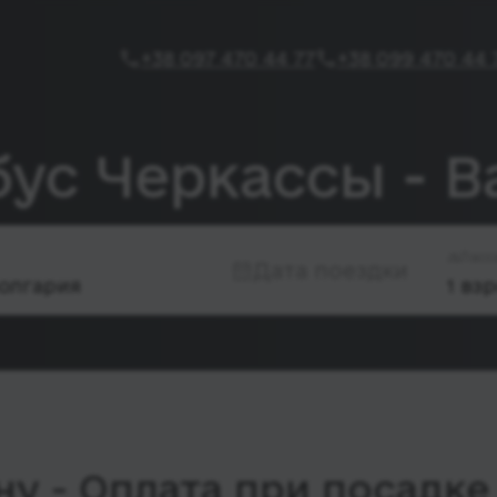
+38 097 470 44 77
+38 099 470 44 
бус Черкассы - В
Пасс
Дата поездки
у - Оплата при посадке