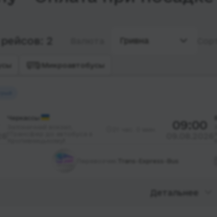
рейсов: 2
Гривна
Валюта
Сор
усы
Микроавтобусы
трый
Черкассы
09:00
Залізничний вокзал,
21 час. 0 мин.
❗️Трансфер до автобуса в
26
09.08.2026
Кропивницькому❗️
Перевозчик:
Trans-Express-Bus
Детальнее