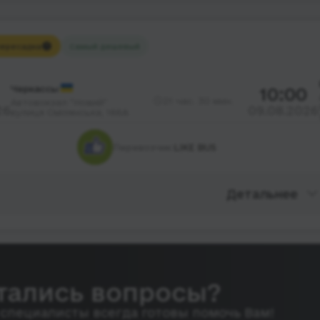
ересадка
Самый дешевый
Черкассы
10:00
21 час. 30 мин.
Автовокзал "Новий"
26
09.08.2026
вулиця Смілянська, 166А
Перевозчик:
LIKE BUS
Детальнее
тались вопросы?
специалисты всегда готовы помочь Вам!