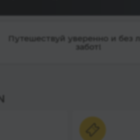
Путешествуй уверенно и без 
забот!
N