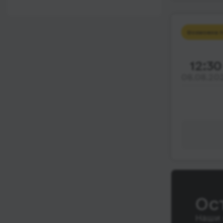
12:00 - 18:00
Wi-Fi
После 18:00
Туалет
Возможна п
Розетка
12:30
Климат-контроль
08.08.20
Напитки
Индивидуальные
ремни безопасности
Видеосистема
Аудиосистема в
автобусе
Сидения
повышенного
комфорта
Ос
Лежачие места
Наши 