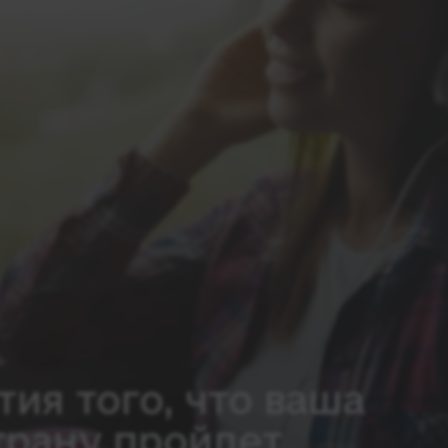
тия того, что ваша
трану пройдет