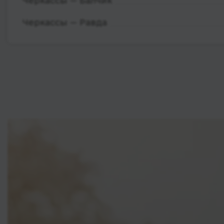
Черкассы — Балчик
Черкассы — Равда