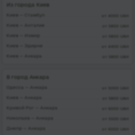
Из города Киев
Киев — Стамбул
от 4000 UAH
Киев — Анталия
от 5800 UAH
Киев — Измир
от 5800 UAH
Киев — Эдирне
от 4400 UAH
Киев — Анкара
от 5800 UAH
В город Анкара
Одесса — Анкара
от 5000 UAH
Киев — Анкара
от 5800 UAH
Кривой Рог — Анкара
от 6000 UAH
Николаев — Анкара
от 5500 UAH
Днепр — Анкара
от 6000 UAH