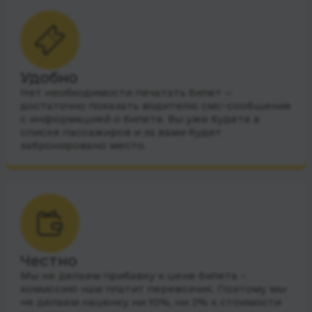
Удобно
Нет необходимости печатать билет —
достаточно показать водителю смс-сообщения
с информацией о билете. Вы уже будете в
списке пассажиров и за вами будет
забронировано место.
Честно
Мы не делаем прибавку к цене билета –
комиссию нам платит перевозчик. Поэтому мы
не делаем наценку ни 10%, ни 2% к стоимости