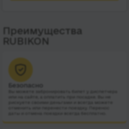
Преимущества
RUBIKON
Безопасно
Вы можете забронировать билет у диспетчера
или на сайте, а оплатить при посадке. Вы не
рискуете своими деньгами и всегда можете
отменить или перенести поездку. Перенос
даты и отмена поездки всегда бесплатно.