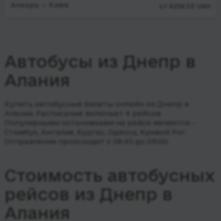
Анкара — Киев
от 6256.53 UAH
Автобусы из Днепр в
Алания
Купить автобусные билеты онлайн из Днепр в
Алания. Расписание включает 4 рейсов.
Популярными остановками на рейсе являются -
Стамбул, Анталия, Бургас, Одесса, Кривой Рог.
Отправления происходят с 06:45 до 09:00.
Стоимость автобусных
рейсов из Днепр в
Алания