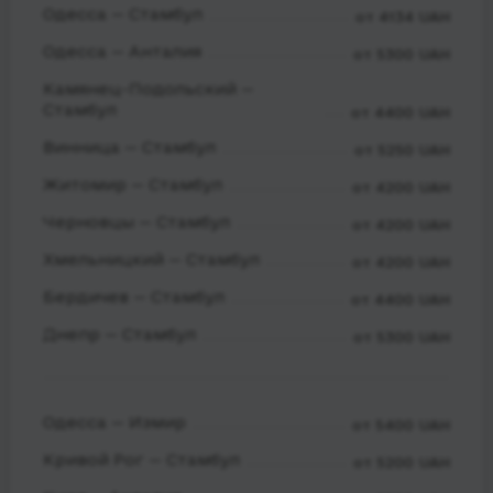
Одесса — Стамбул
от 4134 UAH
Одесса — Анталия
от 5300 UAH
Камянец-Подольский —
Стамбул
от 4400 UAH
Винница — Стамбул
от 5250 UAH
Житомир — Стамбул
от 4200 UAH
Черновцы — Стамбул
от 4200 UAH
Хмельницкий — Стамбул
от 4200 UAH
Бердичев — Стамбул
от 4400 UAH
Днепр — Стамбул
от 5300 UAH
Одесса — Измир
от 5400 UAH
Кривой Рог — Стамбул
от 5200 UAH