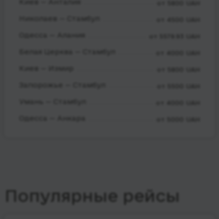
Киев — Анталия
от 5800 UAH
Николаев — Стамбул
от 4500 UAH
Одесса — Алания
от 5579.93 UAH
Белая Церква — Стамбул
от 4000 UAH
Киев — Измир
от 5800 UAH
Запорожье — Стамбул
от 5500 UAH
Умань — Стамбул
от 4000 UAH
Одесса — Анкара
от 5000 UAH
Популярные рейсы