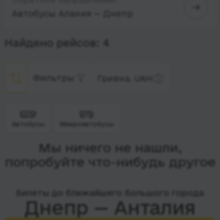
Автобусы Алания — Днепр
Найдено рейсов: 4
Фильтры
Гривна, UAH
Автобусы
Микроавтобусы
Мы ничего не нашли,
попробуйте что-нибудь другое
Билеты до ближайшего большого города
Днепр — Анталия