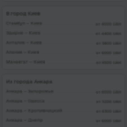
В город Киев
Стамбул — Киев
от 4000 UAH
Эдирне — Киев
от 4400 UAH
Анталия — Киев
от 5800 UAH
Алания — Киев
от 6000 UAH
Манавгат — Киев
от 6500 UAH
Из города Анкара
Анкара — Запорожье
от 6000 UAH
Анкара — Одесса
от 5200 UAH
Анкара — Кропивницкий
от 6300 UAH
Анкара — Днепр
от 6000 UAH