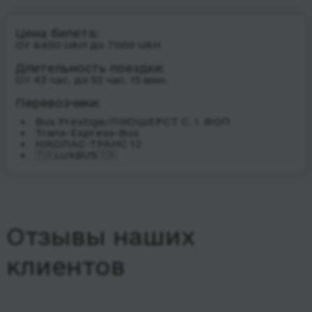
Цена билета:
От 6400 UAH до 7000 UAH
Длительность поездки:
От 43 час. до 52 час. 15 мин.
Перевозчики:
Bus Prestige/ЛІХОШЕРСТ С. І. ФОП
Trans-Express-Bus
НІКОЛАС-ТРАНС 12
🇹🇷LUXBUS🇹🇷
Отзывы наших
клиентов