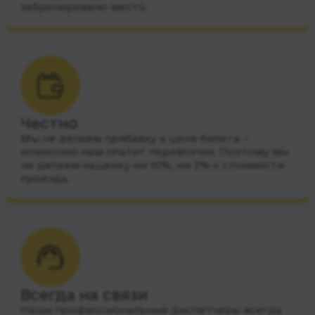
забронировано место.
Честно
Мы не делаем прибавку к цене билета –
комиссию нам платит перевозчик. Поэтому мы
не делаем наценку ни 10%, ни 2% к стоимости
проезда.
Всегда на связи
Наши профессиональные диспетчеры всегда