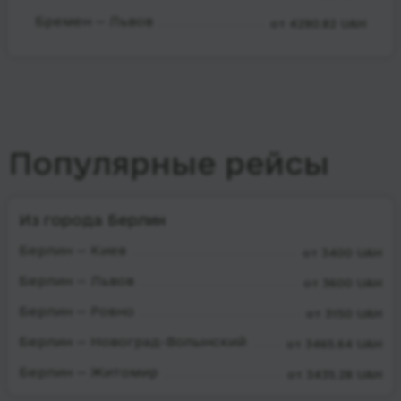
Бремен — Львов
от 4290.82 UAH
Популярные рейсы
Из города Берлин
Берлин — Киев
от 3400 UAH
Берлин — Львов
от 3600 UAH
Берлин — Ровно
от 3150 UAH
Берлин — Новоград-Волынский
от 3465.64 UAH
Берлин — Житомир
от 3435.28 UAH