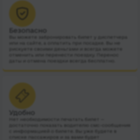
Безопасно
Вы можете забронировать билет у диспетчера
или на сайте, а оплатить при посадке. Вы не
рискуете своими деньгами и всегда можете
отменить или перенести поездку. Перенос
даты и отмена поездки всегда бесплатно.
Удобно
Нет необходимости печатать билет —
достаточно показать водителю смс-сообщения
с информацией о билете. Вы уже будете в
списке пассажиров и за вами будет