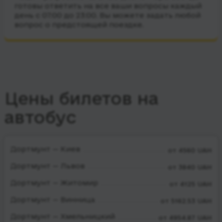
готовы ответить на все ваши вопросы каждый
день с 07:00 до 23:00. Вы можете задать любой
вопрос о предстоящей поездке.
Цены билетов на
автобус
Дортмунт — Киев
от 4560 UAH
Дортмунт — Львов
от 3840 UAH
Дортмунт — Житомир
от 4125 UAH
Дортмунт — Винница
от 5162.53 UAH
Дортмунт — Хмельницкий
от 4954.87 UAH