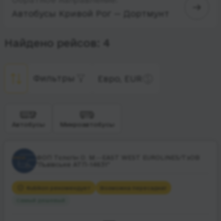
Автобусы Кривой Рог — Дортмунт
Найдено рейсов: 4
Фильтры
Евро, EUR
Автобусы
Микроавтобусы
ФОП Тєлєгін О. М.--EAST WEST EUROLINES/ТзОВ
"Львівське АТП-14631"
Rubikon рекомендует
Возможна пересадка
1
Самый дешевый