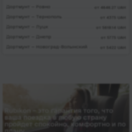
Дортмунт — Ровно
от 4646.27 UAH
Дортмунт — Тернополь
от 4375 UAH
Дортмунт — Луцк
от 5618.14 UAH
Дортмунт — Днепр
от 5775 UAH
Дортмунт — Новоград-Волынский
от 5422 UAH
Rubikon – это гарантия того, что
ваша поездка в любую страну
пройдет спокойно, комфортно и по
плану.