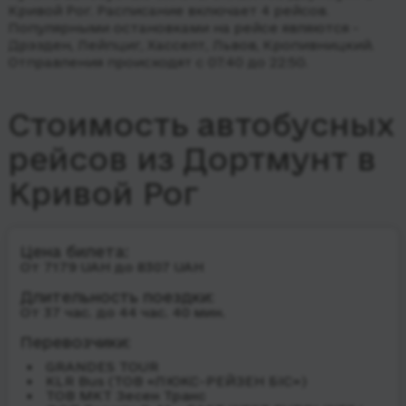
Кривой Рог. Расписание включает 4 рейсов.
Популярными остановками на рейсе являются -
Дрэзден, Лейпциг, Хасселт, Львов, Кропивницкий.
Отправления происходят с 07:40 до 22:50.
Стоимость автобусных
рейсов из Дортмунт в
Кривой Рог
Цена билета:
От 7179 UAH до 8307 UAH
Длительность поездки:
От 37 час. до 44 час. 40 мин.
Перевозчики:
GRANDES TOUR
KLR Bus (ТОВ «ЛЮКС-РЕЙЗЕН БІС»)
ТОВ МКТ Зесен Транс