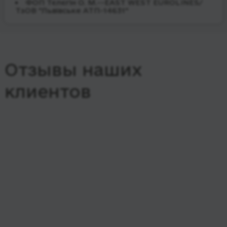
ФОП Тєлєгін О. М.--EAST WEST EUROLINES/
ТзОВ "Львівське АТП-14631"
Отзывы наших
клиентов