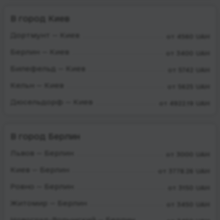
В город Киев
Дортмунт — Киев
от 4560 UAH
Берлин — Киев
от 3400 UAH
Билефельд — Киев
от 5742 UAH
Кельн — Киев
от 5625 UAH
Дюсельдорф — Киев
от 4922.19 UAH
В город Берлин
Львов — Берлин
от 3000 UAH
Киев — Берлин
от 3778.26 UAH
Ровно — Берлин
от 3150 UAH
Житомир — Берлин
от 3450 UAH
Новоград-Волынский — Берлин