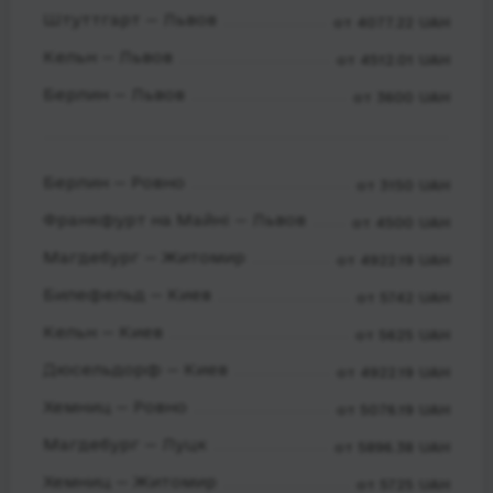
Штуттгарт — Львов
от 4077.22 UAH
Кельн — Львов
от 4512.01 UAH
Берлин — Львов
от 3600 UAH
Берлин — Ровно
от 3150 UAH
Франкфурт на Майні — Львов
от 4500 UAH
Магдебург — Житомир
от 4922.19 UAH
Билефельд — Киев
от 5742 UAH
Кельн — Киев
от 5625 UAH
Дюсельдорф — Киев
от 4922.19 UAH
Хемниц — Ровно
от 5076.19 UAH
Магдебург — Луцк
от 5896.38 UAH
Хемниц — Житомир
от 5725 UAH