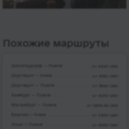
Похожие маршруты
Дюсельдорф — Львов
от 4440 UAH
Дортмунт — Киев
от 4560 UAH
Дортмунт — Львов
от 3840 UAH
Хамбург — Львов
от 4200 UAH
Магдебург — Львов
от 3845.46 UAH
Берлин — Киев
от 3400 UAH
Ульм — Львов
от 4500 UAH