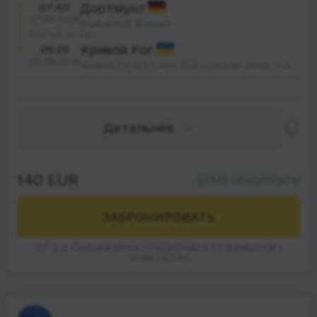
07:40
Дортмунт
07.08.2026
Busbahnof, Steinstr
44 час. 40 мин.
05:20
Кривой Рог
09.08.2026
Кривий Ріг АС-1, вул. Дніпровське шосе, 1-А
Детальнее
140 EUR
БЕЗ ПРЕДОПЛАТЫ
ЗАБРОНИРОВАТЬ
ОТ 2-Х ПАССАЖИРОВ ПРЕДОПЛАТА СТОИМОСТИ 1
БИЛЕТА(ОВ)