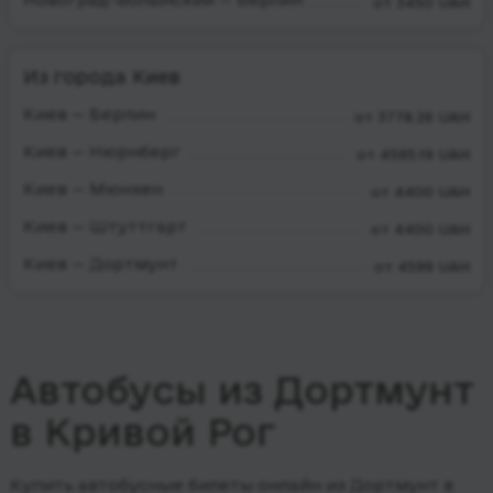
от 3450 UAH
Из города Киев
Киев — Берлин
от 3778.26 UAH
Киев — Нюрнберг
от 4595.19 UAH
Киев — Мюнхен
от 4400 UAH
Киев — Штуттгарт
от 4400 UAH
Киев — Дортмунт
от 4599 UAH
Автобусы из Дортмунт
в Кривой Рог
Купить автобусные билеты онлайн из Дортмунт в