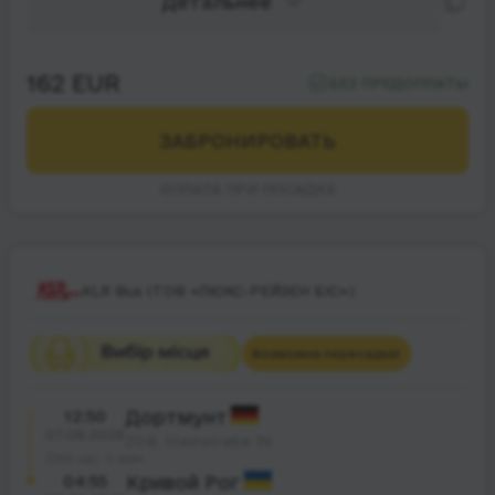
Детальнее
162 EUR
БЕЗ ПРЕДОПЛАТЫ
ЗАБРОНИРОВАТЬ
ОПЛАТА ПРИ ПОСАДКЕ
KLR Bus (ТОВ «ЛЮКС-РЕЙЗЕН БІС»)
Возможна пересадка
1
12:50
Дортмунт
07.08.2026
ZOB, Steinstraße 39
39 час. 5 мин.
04:55
Кривой Рог