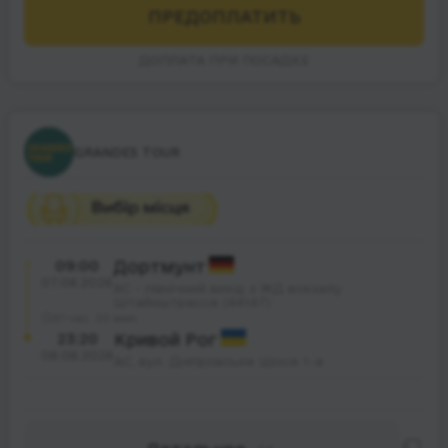
ПРЕДОПЛАТИТЬ
ДОПЛАТА ПРИ ПОСАДКЕ
GRANDES TOUR
09:00
Дортмунт
07.08.2026
АС - північний вихід з ЖД вокзалу
Штайнштрассе (44147)
37 час. 20 мин.
23:20
Кривой Рог
08.08.2026
АС, вул. Дніпровське Шосе 1-а