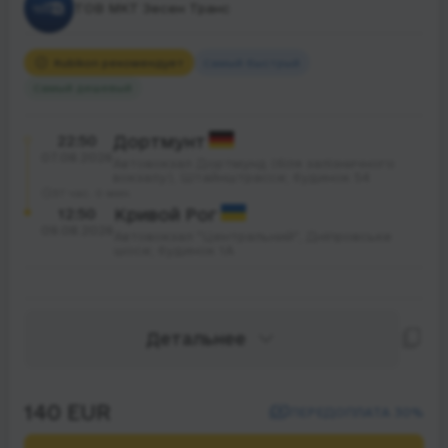
ТОВ МКТ Зесен Транс
Rubikon рекомендует
Самый быстрый
Самый дешевый
22:50
Дортмунт
07.08.2026
Автовокзал Дортмунд (біля залізничного
вокзалу), Штайнштрассе; будинок 54
37 час. 0 мин.
12:50
Кривой Рог
09.08.2026
Автовокзал "Центральний", Дніпровське
шосе; будинок 1А
Детальнее
140 EUR
ПЕРЕДОПЛАТА 30%