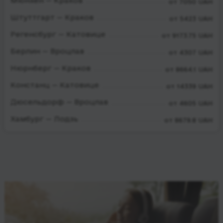
Мюнхен — Краков
от 7050 UAH
Штуттгарт — Краков
от 5423 UAH
Регенсбург — Катовице
от 9173.75 UAH
Берлин — Вроцлав
от 4307 UAH
Нюрнберг — Краков
от 8664.1 UAH
Констанц — Катовице
от 14339 UAH
Дюсельдорф — Вроцлав
от 4605 UAH
Хамбург — Лодзь
от 8679.8 UAH