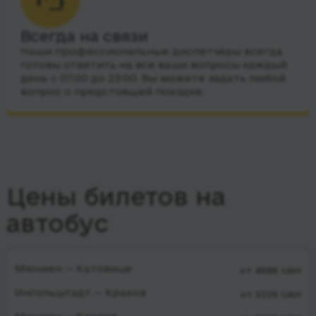
Всегда на связи
Наши профессиональные диспетчеры всегда
готовы ответить на все ваши вопросы каждый
день с 07:00 до 23:00. Вы можете задать любой
вопрос о предстоящей поездке.
Цены билетов на
автобус
Мюнхен — Катовице
от 4688 UAH
Ингольштадт — Краков
от 5229 UAH