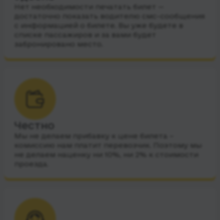
Нет необходимости печатать билет —
достаточно показать водителю смс-сообщения
с информацией о билете. Вы уже будете в
списке пассажиров и за вами будет
забронировано место.
Честно
Мы не делаем прибавку к цене билета –
комиссию нам платит перевозчик. Поэтому мы
не делаем наценку ни 10%, ни 2% к стоимости
проезда.