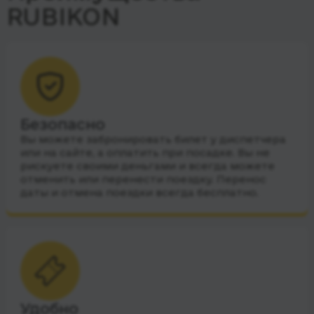
RUBIKON
Безопасно
Вы можете забронировать билет у диспетчера
или на сайте, а оплатить при посадке. Вы не
рискуете своими деньгами и всегда можете
отменить или перенести поездку. Перенос
даты и отмена поездки всегда бесплатно.
Удобно