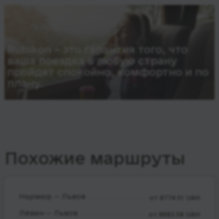
Rubikon – это гарантия того, что
ваша поездка в любую страну
пройдет спокойно, комфортно и по
плану.
Похожие маршруты
Нармюр — Львов
от 8774.51 UAH
Лёвен — Львов
от 8682.58 UAH