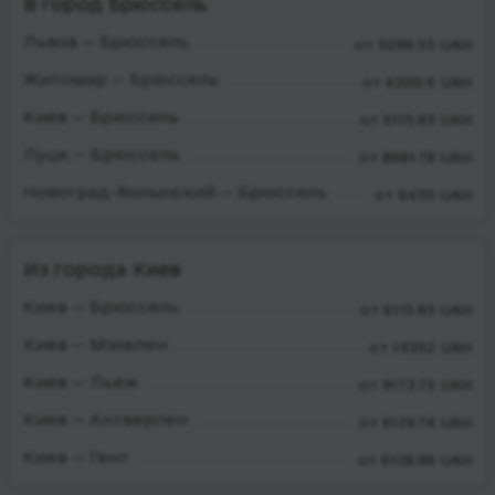
В город Брюссель
Львов — Брюссель
от 5096.53 UAH
Житомир — Брюссель
от 6200.6 UAH
Киев — Брюссель
от 6115.83 UAH
Луцк — Брюссель
от 8681.78 UAH
Новоград-Волынский — Брюссель
от 9430 UAH
Из города Киев
Киев — Брюссель
от 6115.83 UAH
Киев — Мэхелен
от 14352 UAH
Киев — Льеж
от 9173.75 UAH
Киев — Антверпен
от 6129.74 UAH
Киев — Гент
от 6128.88 UAH