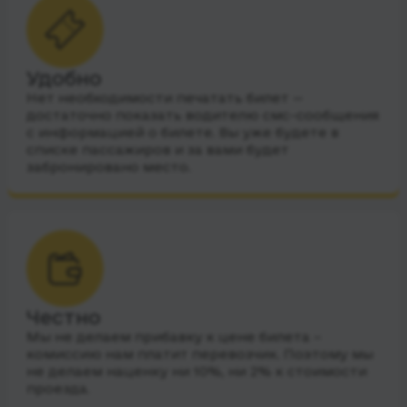
Удобно
Нет необходимости печатать билет —
достаточно показать водителю смс-сообщения
с информацией о билете. Вы уже будете в
списке пассажиров и за вами будет
забронировано место.
Честно
Мы не делаем прибавку к цене билета –
комиссию нам платит перевозчик. Поэтому мы
не делаем наценку ни 10%, ни 2% к стоимости
проезда.