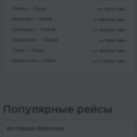
Лёвен — Луцк
от 13513 UAH
Мэхелен — Киев
от 9806.81 UAH
Шалеруа — Львов
от 8682.58 UAH
Брюссель — Львов
от 6383 UAH
Льеж — Луцк
от 8682.58 UAH
Брюссель — Киев
от 7150.36 UAH
Популярные рейсы
Из города Брюссель