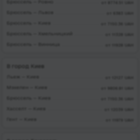
Брюссель — Ровно
от 8774.51 UAH
Брюссель — Львов
от 6383 UAH
Брюссель — Киев
от 7150.36 UAH
Брюссель — Хмельницкий
от 11328 UAH
Брюссель — Винница
от 11928 UAH
В город Киев
Льеж — Киев
от 12127 UAH
Мэхелен — Киев
от 9806.81 UAH
Брюссель — Киев
от 7150.36 UAH
Хасселт — Киев
от 12039 UAH
Гент — Киев
от 11979 UAH