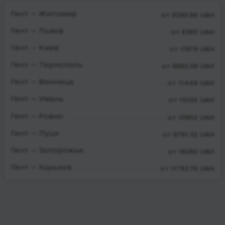
Гент — Житомир
от 9290.66 UAH
Гент — Львов
от 6383 UAH
Гент — Киев
от 11979 UAH
Гент — Тернополь
от 8682.58 UAH
Гент — Винница
от 11444 UAH
Гент — Умань
от 15105 UAH
Гент — Ровно
от 10852 UAH
Гент — Луцк
от 8761.32 UAH
Гент — Запорожье
от 18282 UAH
Гент — Харьков
от 11792.76 UAH