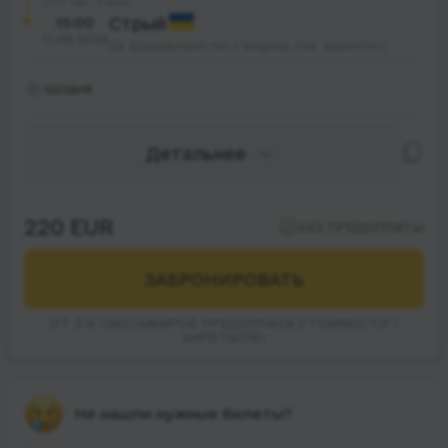
27 час. 0 мин.
15:00
Стрый
11.08.2026
За домовленістю з водієм, (не адресно)
Щодня
Детальнее
220 EUR
БЕЗ ПРЕДОПЛАТЫ
ЗАБРОНИРОВАТЬ
ОТ 3-Х ПАССАЖИРОВ ПРЕДОПЛАТА СТОИМОСТИ 1
БИЛЕТА(ОВ)
Не нашли нужные билеты?