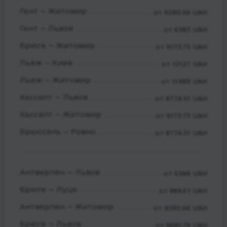
Гент — Житомир
от 9290.66 UAH
Гент — Львов
от 6383 UAH
Брюге — Житомир
от 9173.75 UAH
Льеж — Киев
от 12127 UAH
Льеж — Житомир
от 11489 UAH
Хасселт — Львов
от 8774.51 UAH
Хасселт — Житомир
от 9173.75 UAH
Брюссель — Ровно
от 8774.51 UAH
Антверпен — Львов
от 6388 UAH
Брюге — Луцк
от 8664.1 UAH
Антверпен — Житомир
от 9290.66 UAH
Брюге — Львов
от 8681.78 UAH