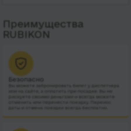
Преимущества
RUBIKON
Безопасно
Вы можете забронировать билет у диспетчера
или на сайте, а оплатить при посадке. Вы не
рискуете своими деньгами и всегда можете
отменить или перенести поездку. Перенос
даты и отмена поездки всегда бесплатно.