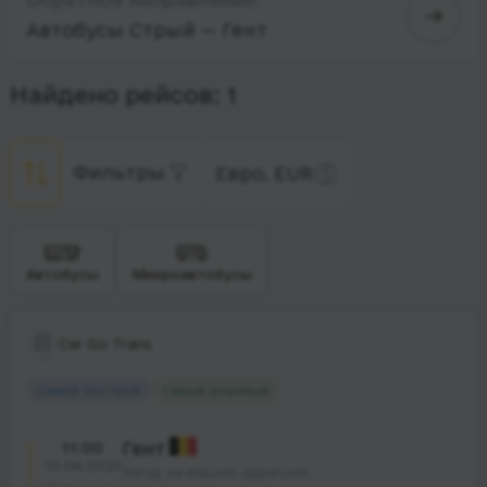
Автобусы Стрый — Гент
Найдено рейсов: 1
Фильтры
Евро, EUR
Автобусы
Микроавтобусы
Car Go Trans
Самый быстрый
Самый дешевый
11:00
Гент
10.08.2026
Заїзд за вашою адресою