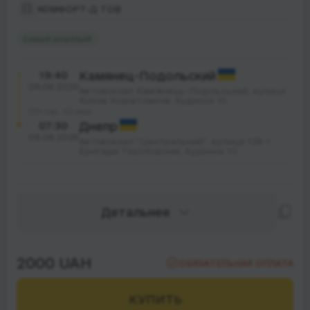
КОМФОРТ-Д ТОВ
Самый дешевый
19:40
Камянец-Подольский
08.08.2026
Автовокзал Кам'янець-Подільський, вулиця
Князів Коріатовичів; будинок 19
11 час. 50 мин.
07:30
Днепр
09.08.2026
Автовокзал "Центральний", вулиця 128-ї
Бригади Тероборони; будинок 10
Детальнее
2000 UAH
ОБЯЗАТЕЛЬНАЯ ОПЛАТА
КУПИТЬ