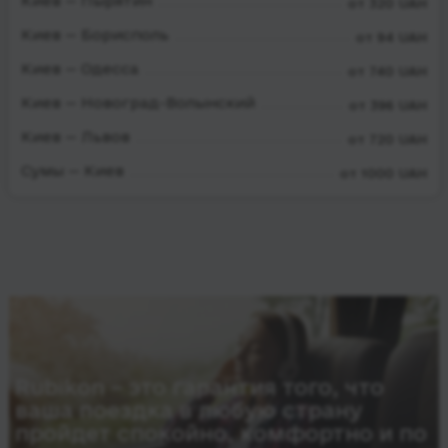
Киев — Пырятин
от 320 UAH
Киев — Борисполь
от 94 UAH
Киев — Одесса
от 740 UAH
Киев — Новоград-Волынский
от 396 UAH
Киев — Львов
от 720 UAH
Сумы — Киев
от 1000 UAH
Rubikon – это гарантия того, что
ваша поездка в любую страну
пройдет спокойно, комфортно и по