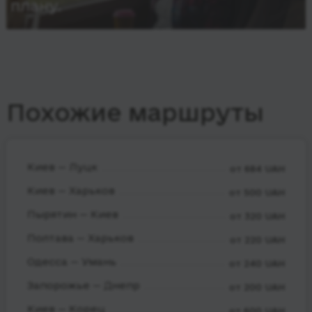
плану.
Похожие маршруты
Киев — Луцк
от 684 UAH
Киев — Харьков
от 500 UAH
Пырятин — Киев
от 320 UAH
Полтава — Харьков
от 220 UAH
Одесса — Умань
от 240 UAH
Запорожье — Днепр
от 200 UAH
Киев — Корец
от 600 UAH