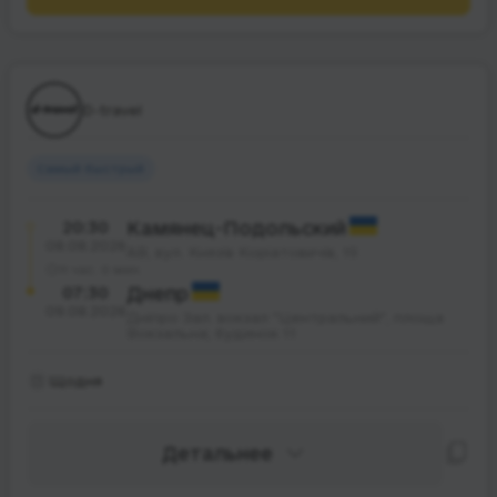
D-travel
Самый быстрый
20:30
Камянец-Подольский
08.08.2026
АВ, вул. Князів Коріатовичів, 19
11 час. 0 мин.
07:30
Днепр
09.08.2026
Дніпро Зал. вокзал "Центральний", площа
Вокзальна; будинок 11
Щодня
Детальнее