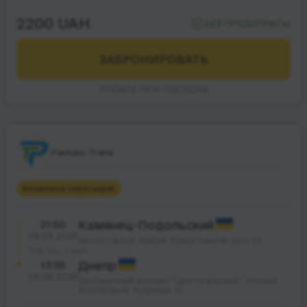
2200 UAH
БЕЗ ПРЕДОПЛАТЫ
ЗАБРОНИРОВАТЬ
ОПЛАТА ПРИ ПОСАДКЕ
Pavluks-Trans
Возможна пересадка
1
21:50
Камянец-Подольский
08.08.2026
Автостанція Князів Коріатовичів вул. 19
16 час. 5 мин.
13:55
Днепр
09.08.2026
Залізничний вокзал "Центральний", площа
Вокзальна; будинок 11