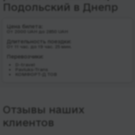
Подольский в Днепр
Цена билета:
От 2000 UAH до 2850 UAH
Длительность поездки:
От 11 час. до 19 час. 25 мин.
Перевозчики:
D-travel
Pavluks-Trans
КОМФОРТ-Д ТОВ
Отзывы наших
клиентов