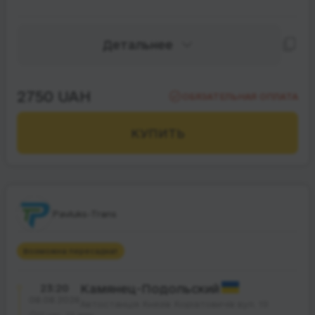
Детальнее
2750 UAH
ОБЯЗАТЕЛЬНАЯ ОПЛАТА
КУПИТЬ
Pavluks-Trans
Возможна пересадка
1
23:20
Камянец-Подольский
08.08.2026
Автостанція Князів Коріатовичів вул. 19