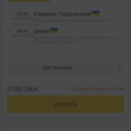
10:30
Камянец-Подольский
08.08.2026
Автостанція Князів Коріатовичів вул. 19
19 час. 25 мин.
05:55
Днепр
09.08.2026
Залізничний вокзал "Центральний", площа
Вокзальна; будинок 11
Детальнее
2750 UAH
ОБЯЗАТЕЛЬНАЯ ОПЛАТА
КУПИТЬ