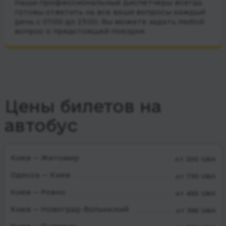
Наши профессиональные диспетчеры всегда
готовы ответить на все ваши вопросы каждый
день с 07:00 до 23:00. Вы можете задать любой
вопрос о предстоящей поездке.
Цены билетов на
автобус
Киев — Житомир
от 200 UAH
Одесса — Киев
от 730 UAH
Киев — Ровно
от 495 UAH
Киев — Новоград-Волынский
от 396 UAH