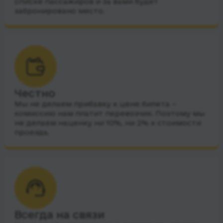
списке пассажиров и за вами будет
забронировано место.
Честно
Мы не делаем прибавку к цене билета –
комиссию нам платит перевозчик. Поэтому мы
не делаем наценку ни 10%, ни 2% к стоимости
проезда.
Всегда на связи