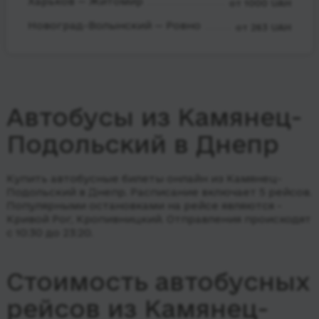
Харьков — Житомир
от 1000 UAH
Новоград-Волынский — Ровно
от 263 UAH
Автобусы из Камянец-
Подольский в Днепр
Купить автобусные билеты онлайн из Камянец-
Подольский в Днепр. Расписание включает 5 рейсов.
Популярными остановками на рейсе являются -
Кривой Рог, Кропивницкий.
Отправления происходят
с 10:30 до 23:20.
Стоимость автобусных
рейсов из Камянец-