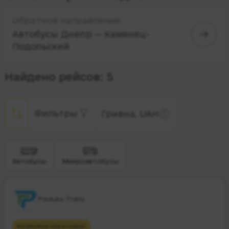
Обратное направление:
Автобусы Днепр — Камянец-
Подольский
Найдено рейсов: 5
Фильтры
Гривна, UAH
Автобусы
Микроавтобусы
Pavluks-Trans
Возможна пересадка
1