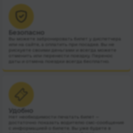
Безопасно
Вы можете забронировать билет у диспетчера
или на сайте, а оплатить при посадке. Вы не
рискуете своими деньгами и всегда можете
отменить или перенести поездку. Перенос
даты и отмена поездки всегда бесплатно.
Удобно
Нет необходимости печатать билет —
достаточно показать водителю смс-сообщения
с информацией о билете. Вы уже будете в