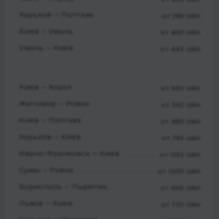
Харьков — Полтава
от 288 UAH
Киев — Умань
от 400 UAH
Умань — Киев
от 444 UAH
Киев — Хорол
от 500 UAH
Житомир — Ровно
от 342 UAH
Киев — Полтава
от 480 UAH
Харьков — Киев
от 765 UAH
Ивано-Франковск — Киев
от 1152 UAH
Сумы — Ровно
от 1200 UAH
Борисполь — Пырятин
от 400 UAH
Львов — Киев
от 720 UAH