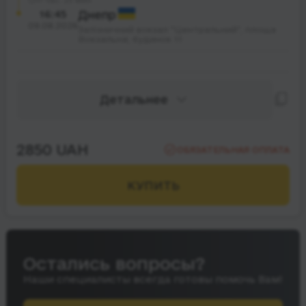
17 час. 25 мин.
16:45
Днепр
09.08.2026
Залізничний вокзал "Центральний", площа
Вокзальна; будинок 11
Детальнее
2850 UAH
ОБЯЗАТЕЛЬНАЯ ОПЛАТА
КУПИТЬ
Остались вопросы?
Наши специалисты всегда готовы помочь Вам!