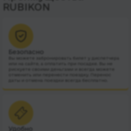
RUBIKON
Безопасно
Вы можете забронировать билет у диспетчера
или на сайте, а оплатить при посадке. Вы не
рискуете своими деньгами и всегда можете
отменить или перенести поездку. Перенос
даты и отмена поездки всегда бесплатно.
Удобно