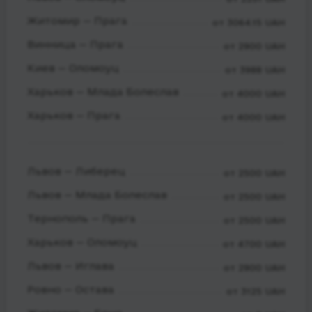
Житомир — Прага
от 3064.15 UAH
Винница — Прага
от 2900 UAH
Киев — Оломоуц
от 3988 UAH
Харьков — Млада Болеслав
от 4000 UAH
Харьков — Прага
от 4000 UAH
Львов — Либерец
от 2500 UAH
Львов — Млада Болеслав
от 2500 UAH
Тернополь — Прага
от 2500 UAH
Харьков — Оломоуц
от 4700 UAH
Львов — Иглава
от 2900 UAH
Ровно — Остава
от 3125 UAH