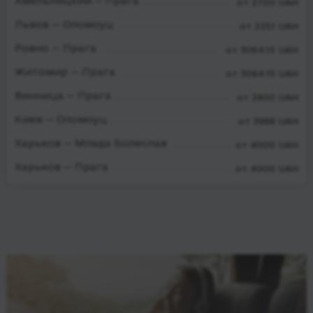
Хмельницкий — Прага
от 2700 UAH
Львов — Оломоуц
от 2251 UAH
Ровно — Прага
от 3064.15 UAH
Житомир — Прага
от 3064.15 UAH
Винница — Прага
от 2900 UAH
Киев — Оломоуц
от 3988 UAH
Харьков — Млада Болеслав
от 4000 UAH
Харьков — Прага
от 4000 UAH