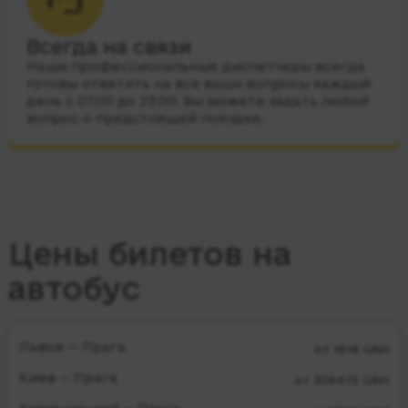
Всегда на связи
Наши профессиональные диспетчеры всегда
готовы ответить на все ваши вопросы каждый
день с 07:00 до 23:00. Вы можете задать любой
вопрос о предстоящей поездке.
Цены билетов на
автобус
Львов — Прага
от 1618 UAH
Киев — Прага
от 3064.15 UAH