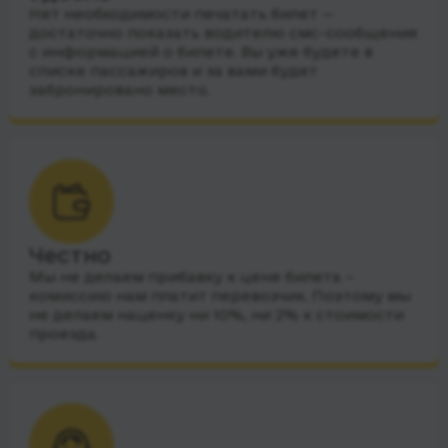
Нет необходимости печатать билет —
достаточно показать водителю смс-сообщения
с информацией о билете. Вы уже будете в
списке пассажиров и за вами будет
забронировано место.
Честно
Мы не делаем прибавку к цене билета –
комиссию нам платит перевозчик. Поэтому мы
не делаем наценку ни 10%, ни 2% к стоимости
проезда.