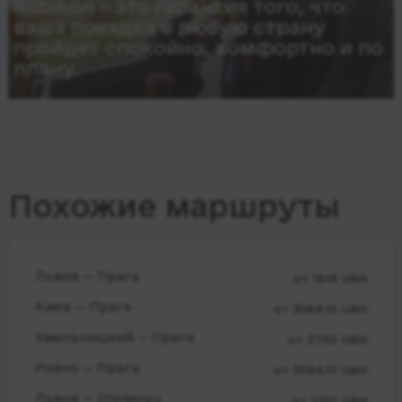
Rubikon – это гарантия того, что
ваша поездка в любую страну
пройдет спокойно, комфортно и по
плану.
Похожие маршруты
Львов — Прага
от 1618 UAH
Киев — Прага
от 3064.15 UAH
Хмельницкий — Прага
от 2700 UAH
Ровно — Прага
от 3064.15 UAH
Львов — Оломоуц
от 2251 UAH