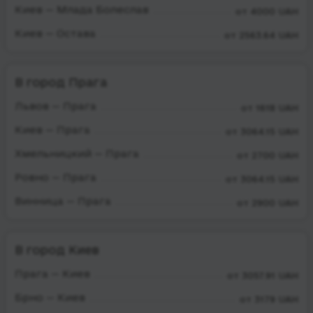
Киев — Млада Болеслав
от 4000 UAH
Киев — Остава
от 2563.64 UAH
В город Прага
Львов — Прага
от 1618 UAH
Киев — Прага
от 3064.15 UAH
Хмельницкий — Прага
от 2700 UAH
Ровно — Прага
от 3064.15 UAH
Винница — Прага
от 2900 UAH
В город Киев
Прага — Киев
от 3057.91 UAH
Брно — Киев
от 3179 UAH