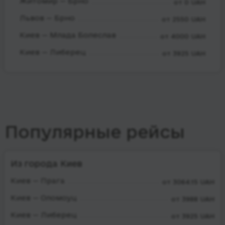
Житомир — Брно
от 0 UAH
Львов — Брно
от 2550 UAH
Киев — Млада Болеслав
от 4000 UAH
Киев — Либерец
от 3925 UAH
Популярные рейсы
Из города Киев
Киев — Прага
от 3064.15 UAH
Киев — Оломоуц
от 3988 UAH
Киев — Либерец
от 3925 UAH