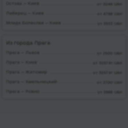
Остава — Киев
от 3048 UAH
Либерец — Киев
от 4798 UAH
Млада Болеслав — Киев
от 3933 UAH
Из города Прага
Прага — Львов
от 2500 UAH
Прага — Киев
от 3057.91 UAH
Прага — Житомир
от 3057.91 UAH
Прага — Хмельницкий
от 2700 UAH
Прага — Ровно
от 2888 UAH