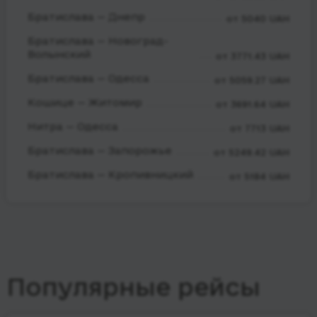
Братислава — Днепр
от 5040 UAH
Братислава — Новоград-
Волынский
от 3771.43 UAH
Братислава — Одесса
от 5059.27 UAH
Кошице — Житомир
от 3691.64 UAH
Нитра — Одесса
от 7713 UAH
Братислава — Запорожье
от 5249.42 UAH
Братислава — Кропивницкий
от 5184 UAH
Популярные рейсы