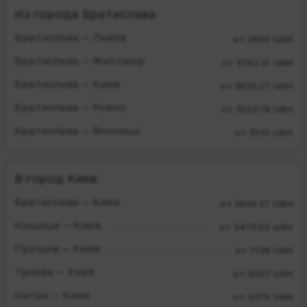
Из города Братислава
Братислава — Львов
от 2820 UAH
Братислава — Житомир
от 3762.21 UAH
Братислава — Киев
от 3820.27 UAH
Братислава — Ровно
от 3523.78 UAH
Братислава — Винница
от 3510 UAH
В город Киев
Братислава — Киев
от 3820.27 UAH
Кошице — Киев
от 3473.03 UAH
Прешов — Киев
от 7138 UAH
Трнава — Киев
от 4227 UAH
Нитра — Киев
от 4275 UAH