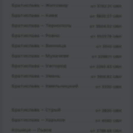
Братислава — Житомир
от 3762.21 UAH
Братислава — Киев
от 3820.27 UAH
Братислава — Тернополь
от 3504.52 UAH
Братислава — Ровно
от 3523.78 UAH
Братислава — Винница
от 3510 UAH
Братислава — Мукачеве
от 2298.11 UAH
Братислава — Ужгород
от 2293.43 UAH
Братислава — Умань
от 3916.82 UAH
Братислава — Хмельницкий
от 3330 UAH
Братислава — Стрый
от 2820 UAH
Братислава — Харьков
от 4590 UAH
Кошице — Львов
от 2788.68 UAH