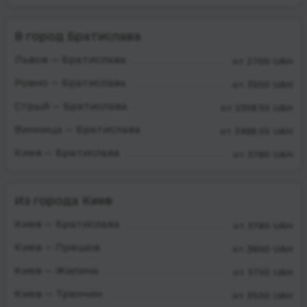
В город Братислава
Львов — Братислава
от 2700 UAH
Ровно — Братислава
от 3500 UAH
Стрый — Братислава
от 2358.55 UAH
Винница — Братислава
от 3486.55 UAH
Киев — Братислава
от 3780 UAH
Из города Киев
Киев — Братислава
от 3780 UAH
Киев — Прешов
от 3800 UAH
Киев — Жилина
от 3750 UAH
Киев — Тренчин
от 3500 UAH