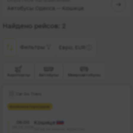
Автобусы Одесса — Кошице
Найдено рейсов: 2
Фильтры
Евро, EUR
Аэропорты
Автобусы
Микроавтобусы
Car Go Trans
Возможна пересадка
1
06:00
Кошице
08.08.2026
Заїзд за вашою адресою