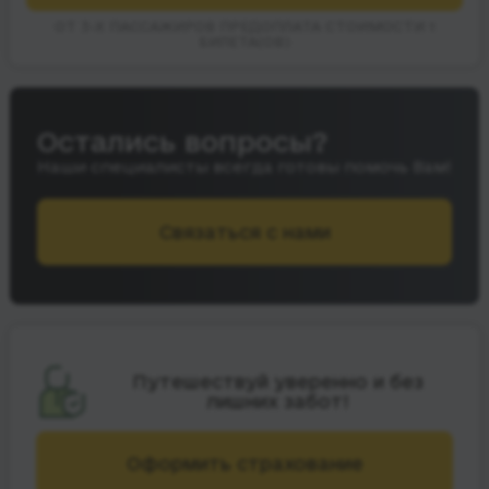
ОТ 3-Х ПАССАЖИРОВ ПРЕДОПЛАТА СТОИМОСТИ 1
БИЛЕТА(ОВ)
Остались вопросы?
Наши специалисты всегда готовы помочь Вам!
Связаться с нами
Путешествуй уверенно и без
лишних забот!
Оформить страхование