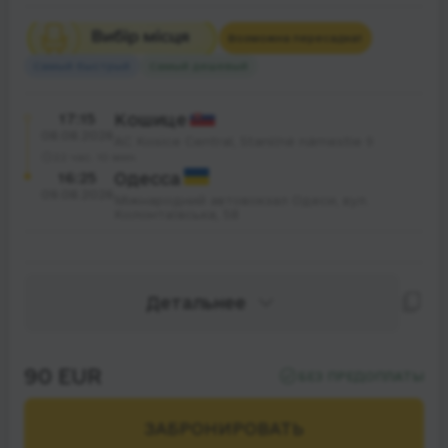
Возможна пересадка
1
Самый быстрый
Самый дешевый
17:15
Кошице
08.08.2026
АС Kosice Central, Staničné námestie 9
22 час. 10 мин.
16:25
Одесса
09.08.2026
Міжнародний автовокзал Одеси, вул.
Колонтаївська, 58
Детальнее
90 EUR
БЕЗ ПРЕДОПЛАТЫ
ЗАБРОНИРОВАТЬ