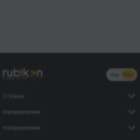
Укр
Рус
Страны
Украина
Направления
Германия
Киев - Кишинев
Направления
Польша
Одесса - Бухарест