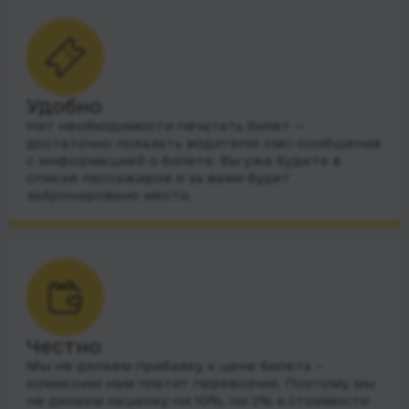
Удобно
Нет необходимости печатать билет —
достаточно показать водителю смс-сообщения
с информацией о билете. Вы уже будете в
списке пассажиров и за вами будет
забронировано место.
Честно
Мы не делаем прибавку к цене билета –
комиссию нам платит перевозчик. Поэтому мы
не делаем наценку ни 10%, ни 2% к стоимости