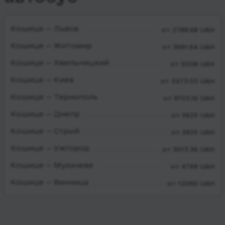
Кошице — Львов
от 2788.68 UAH
Кошице — Житомир
от 3691.64 UAH
Кошице — Хмельницкий
от 5008 UAH
Кошице — Киев
от 3473.03 UAH
Кошице — Тернополь
от 9703.16 UAH
Кошице — Днепр
от 5625 UAH
Кошице — Стрый
от 2925 UAH
Кошице — Ужгород
от 3013.36 UAH
Кошице — Мукачеве
от 4769 UAH
Кошице — Винница
от 12090 UAH