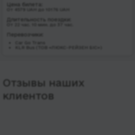
Цена билета:
От 4579 UAH до 10176 UAH
Длительность поездки:
От 22 час. 10 мин. до 37 час.
Перевозчики:
Car Go Trans
KLR Bus (ТОВ «ЛЮКС-РЕЙЗЕН БІС»)
Отзывы наших
клиентов