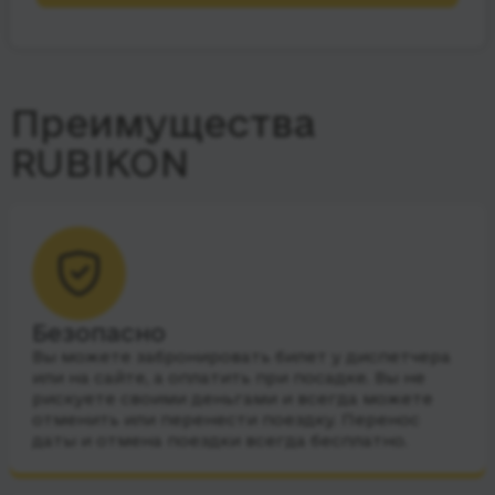
Преимущества
RUBIKON
Безопасно
Вы можете забронировать билет у диспетчера
или на сайте, а оплатить при посадке. Вы не
рискуете своими деньгами и всегда можете
отменить или перенести поездку. Перенос
даты и отмена поездки всегда бесплатно.