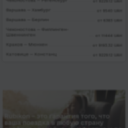
Чехоностова — Регенсбург
от 9229.12 UAH
Варшава — Хамбург
от 9540 UAH
Варшава — Берлин
от 6383 UAH
Чехоностова — Филлинген-
Швеннинген
от 11444 UAH
Краков — Мюнхен
от 9193.32 UAH
Катовице — Констанц
от 9229.12 UAH
Rubikon – это гарантия того, что
ваша поездка в любую страну