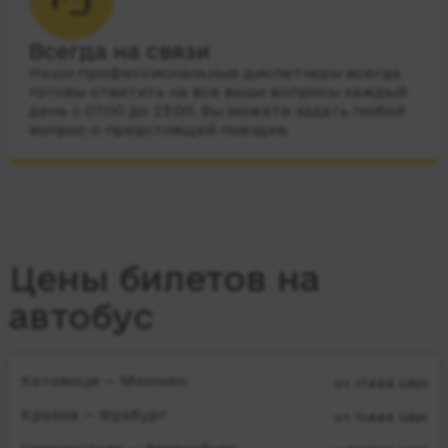
Всегда на связи
Наши профессиональные диспетчеры всегда
готовы ответить на все ваши вопросы каждый
день с 07:00 до 23:00. Вы можете задать любой
вопрос о предстоящей поездке.
Цены билетов на
автобус
Катовице — Мюнхен
от 11444 UAH
Краков — Фрабург
от 11444 UAH