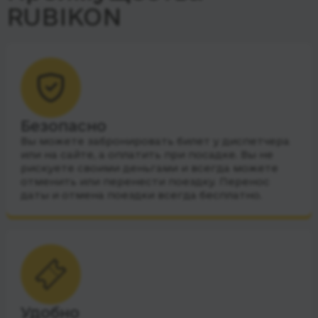
RUBIKON
Безопасно
Вы можете забронировать билет у диспетчера
или на сайте, а оплатить при посадке. Вы не
рискуете своими деньгами и всегда можете
отменить или перенести поездку. Перенос
даты и отмена поездки всегда бесплатно.
Удобно