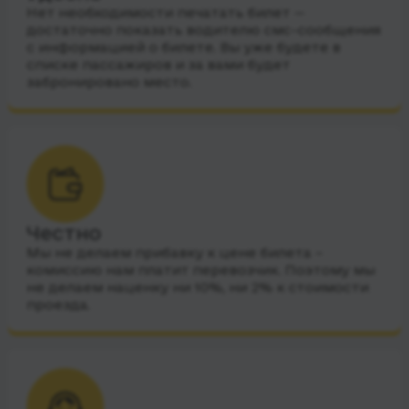
Нет необходимости печатать билет —
достаточно показать водителю смс-сообщения
с информацией о билете. Вы уже будете в
списке пассажиров и за вами будет
забронировано место.
Честно
Мы не делаем прибавку к цене билета –
комиссию нам платит перевозчик. Поэтому мы
не делаем наценку ни 10%, ни 2% к стоимости
проезда.