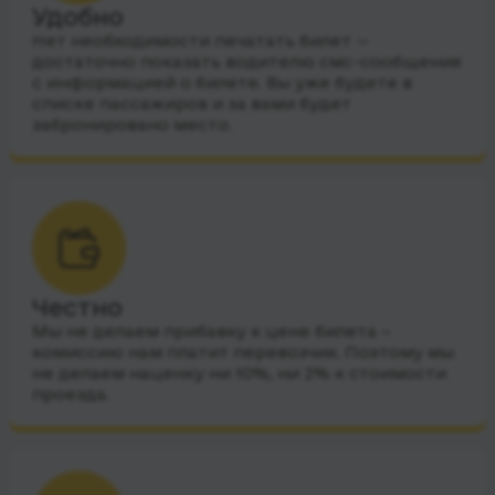
Удобно
Нет необходимости печатать билет —
достаточно показать водителю смс-сообщения
с информацией о билете. Вы уже будете в
списке пассажиров и за вами будет
забронировано место.
Честно
Мы не делаем прибавку к цене билета –
комиссию нам платит перевозчик. Поэтому мы
не делаем наценку ни 10%, ни 2% к стоимости
проезда.