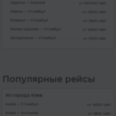
Одесса — Алания
от 5579.93 UAH
Умань — Стамбул
от 4000 UAH
Измаил — Стамбул
от 3600 UAH
Белая Церква — Стамбул
от 4000 UAH
Запорожье — Стамбул
от 5500 UAH
Популярные рейсы
Из города Киев
Киев — Стамбул
от 4000 UAH
Киев — Анталия
от 5800 UAH