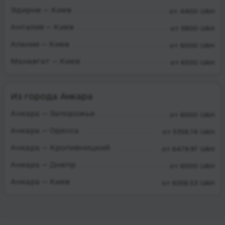
Эдирне — Киев
от 4400 UAH
Анталия — Киев
от 5800 UAH
Алания — Киев
от 6000 UAH
Манавгат — Киев
от 6500 UAH
Из города Анкара
Анкара — Запорожье
от 6000 UAH
Анкара — Одесса
от 5356.74 UAH
Анкара — Кропивницкий
от 6479.97 UAH
Анкара — Днепр
от 6000 UAH
Анкара — Киев
от 6256.53 UAH