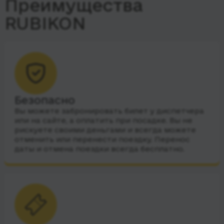
Преимущества
RUBIKON
Безопасно
Вы можете забронировать билет у диспетчера
или на сайте, а оплатить при посадке. Вы не
рискуете своими деньгами и всегда можете
отменить или перенести поездку. Перенос
даты и отмена поездки всегда бесплатно.