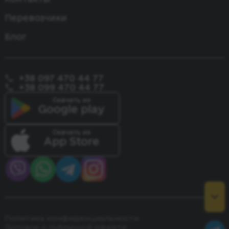
Одесса - Констанца
Перевозчики
Блог
+38 097 470 44 77
+38 099 470 44 77
Скачать из
Google play
Скачать из
App Store
Политика конфиденциальности
Договор о публичной оферте