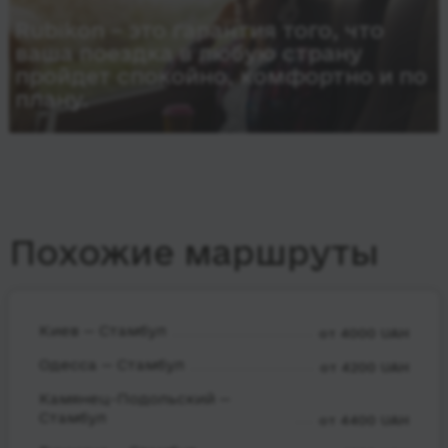
Rubikon – это гарантия того, что
ваша поездка в любую страну
пройдет спокойно, комфортно и по
плану.
Похожие маршруты
Киев — Стамбул
от 4000 UAH
Одесса — Стамбул
от 4200 UAH
Камянец-Подольский —
Стамбул
от 4400 UAH