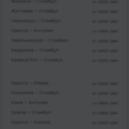
Винница — Стамбул
от 4200 UAH
Житомир — Стамбул
от 4200 UAH
Черновцы — Стамбул
от 4200 UAH
Одесса — Анталия
от 5300 UAH
Хмельницкий — Стамбул
от 4200 UAH
Бердичев — Стамбул
от 4400 UAH
Кривой Рог — Стамбул
от 5200 UAH
Одесса — Измир
от 5400 UAH
Николаев — Стамбул
от 4500 UAH
Киев — Анталия
от 5800 UAH
Днепр — Стамбул
от 5300 UAH
Одесса — Анкара
от 5000 UAH