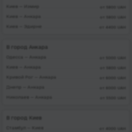
Киев — Измир
от 5800 UAH
Киев — Анкара
от 5800 UAH
Киев — Эдирне
от 4400 UAH
В город Анкара
Одесса — Анкара
от 5000 UAH
Киев — Анкара
от 5800 UAH
Кривой Рог — Анкара
от 6000 UAH
Днепр — Анкара
от 6000 UAH
Николаев — Анкара
от 5500 UAH
В город Киев
Стамбул — Киев
от 4000 UAH