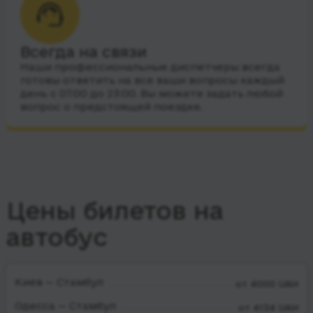
Всегда на связи
Наши профессиональные диспетчеры всегда
готовы ответить на все ваши вопросы каждый
день с 07:00 до 23:00. Вы можете задать любой
вопрос о предстоящей поездке.
Цены билетов на
автобус
Киев — Стамбул
от 4000 UAH
Одесса — Стамбул
от 4134 UAH