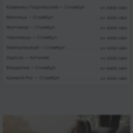
Камянец-Подольский — Стамбул
от 4400 UAH
Винница — Стамбул
от 4200 UAH
Житомир — Стамбул
от 4200 UAH
Черновцы — Стамбул
от 4200 UAH
Хмельницкий — Стамбул
от 4200 UAH
Одесса — Анталия
от 5300 UAH
Бердичев — Стамбул
от 4400 UAH
Кривой Рог — Стамбул
от 5200 UAH