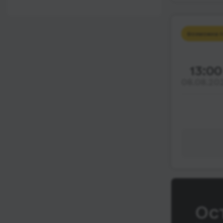
12:00 - 18:00
Wi-Fi
После 18:00
Туалет
Возможна п
Розетка
Климат-контроль
13:00
08.08.20
Напитки
Индивидуальные
ремни безопасности
Видеосистема
Аудиосистема в
автобусе
Сидения
повышенного
комфорта
Ос
Лежачие места