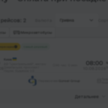
рейсов: 2
Гривна
Валюта
Сор
усы
Микроавтобусы
ересадка
Самый дешевый
Киев
08:00
АВ "Центральний", метро
49 час. 0 мин.
Деміївська; проспект
26
10.08.2026
Науки; будинок 1/2
Гра
Перевозчик:
Günsel Group
пое
Детальнее