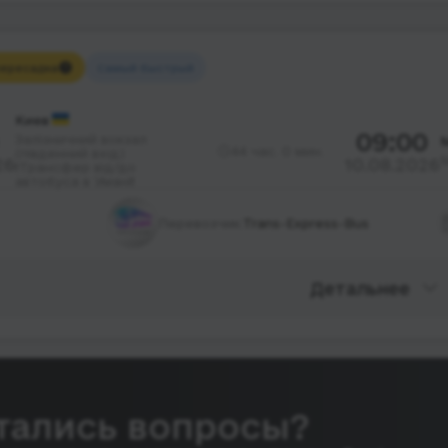
ересадка
Самый быстрый
Киев
09:00
Залізничний вокзал
44 час. 0 мин.
(південний вхід)
26
10.08.2026
❗Трансфер від/до
автобуса в Умані❗
Перевозчик:
Trans-Express-Bus
Детальнее
тались вопросы?