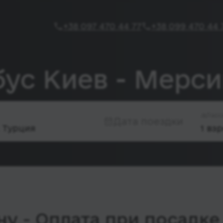
+38 097 470 44 77
+38 099 470 44 
бус Киев - Мерс
Пасс
Дата поездки
у - Оплата при посадке