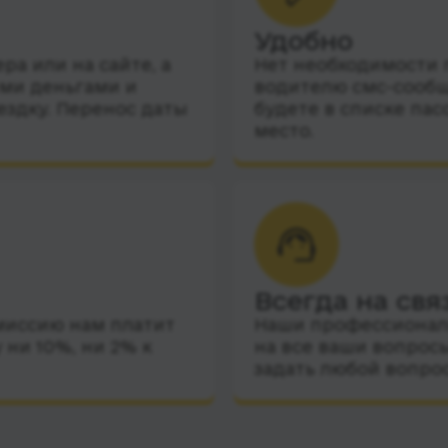
Удобно
а или на сайте, а
Нет необходимости п
ими деньгами и
водителю смс-сообщ
ездку. Перенос даты
будете в списке пас
место.
Всегда на свя
миссию нам платит
Наши профессиональ
 ни 10%, ни 2% к
на все ваши вопросы
задать любой вопро