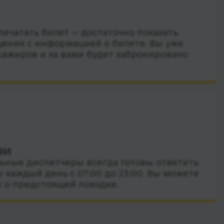
ечатать билет — достаточно показать
ения с информацией о билете. Вы уже
сажиров и за вами будет забронировано
зи
ные диспетчеры всегда готовы ответить
 каждый день с 07:00 до 23:00. Вы можете
с о предстоящей поездке.