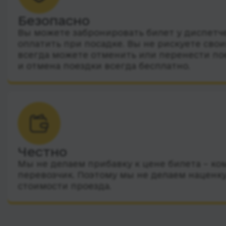
Безопасно
Вы можете забронировать билет у диспетчер
оплатить при посадке. Вы не рискуете сво
всегда можете отменить или перенести по
и отмена поездки всегда бесплатно.
Честно
Мы не делаем прибавку к цене билета – ко
перевозчик. Поэтому мы не делаем наценку
стоимости проезда.