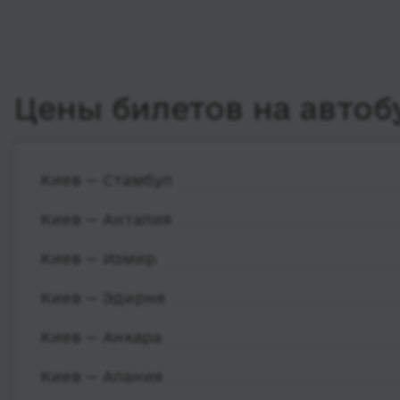
Цены билетов на автоб
Киев — Стамбул
Киев — Анталия
Киев — Измир
Киев — Эдирне
Киев — Анкара
Киев — Алания