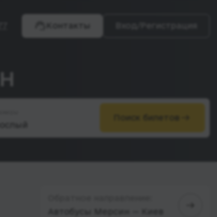
77
Контакты
Вход/Регистрация
ин
ажиры
Поиск билетов
Обратное направление:
Автобусы Мерсин — Киев