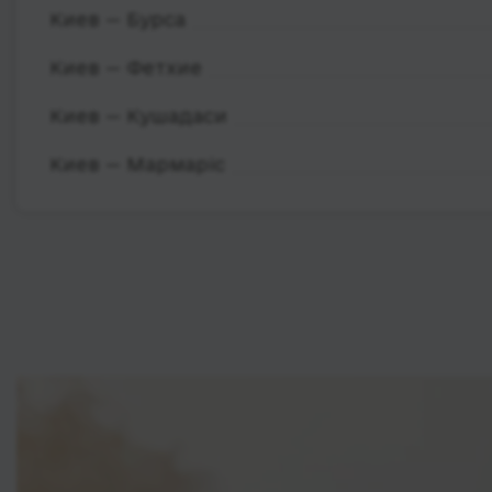
Киев — Бурса
Киев — Фетхие
Киев — Кушадаси
Киев — Мармаріс