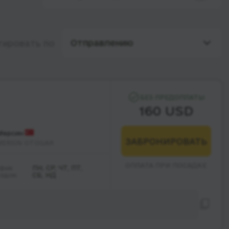
Отправлению
тировать по
БЕЗ ПРЕДОПЛАТЫ
160 USD
Мерсин
ЗАБРОНИРОВАТЬ
MERSİN OTOGAR
ОПЛАТА ПРИ ПОСАДКЕ
фик
ПН, СР, ЧТ, ПТ,
здок:
СБ, НД