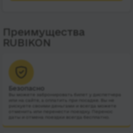
Преимущества
RUBIKON
Безопасно
Вы можете забронировать билет у диспетчера
или на сайте, а оплатить при посадке. Вы не
рискуете своими деньгами и всегда можете
отменить или перенести поездку. Перенос
даты и отмена поездки всегда бесплатно.