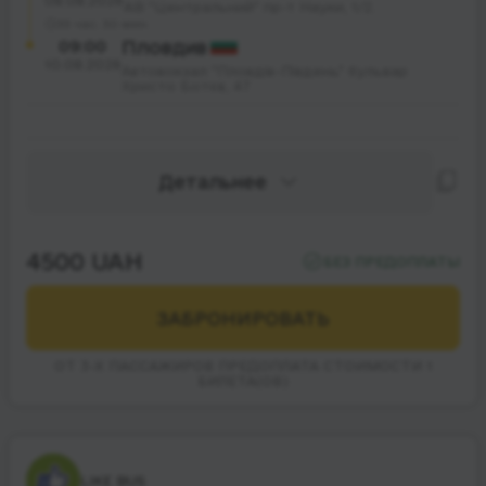
08.08.2026
АВ "Центральний" пр-т Науки, 1/2.
33 час. 30 мин.
09:00
Пловдив
10.08.2026
Автовокзал "Пловдів-Південь" бульвар
Христо Ботєв, 47
Детальнее
4500 UAH
БЕЗ ПРЕДОПЛАТЫ
ЗАБРОНИРОВАТЬ
ОТ 3-Х ПАССАЖИРОВ ПРЕДОПЛАТА СТОИМОСТИ 1
БИЛЕТА(ОВ)
LIKE BUS