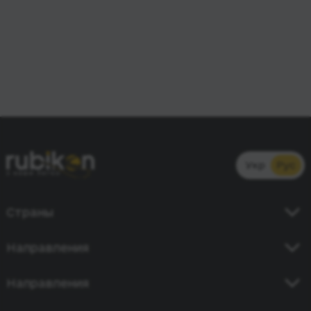
Укр
Рус
Страны
Украина
Направления
Германия
Киев - Кишинев
Направления
Польша
Одесса - Бухарест