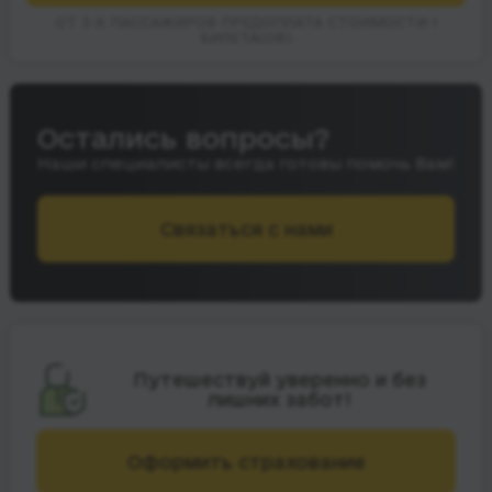
ОТ 3-Х ПАССАЖИРОВ ПРЕДОПЛАТА СТОИМОСТИ 1
БИЛЕТА(ОВ)
Остались вопросы?
Наши специалисты всегда готовы помочь Вам!
Связаться с нами
Путешествуй уверенно и без
лишних забот!
Оформить страхование