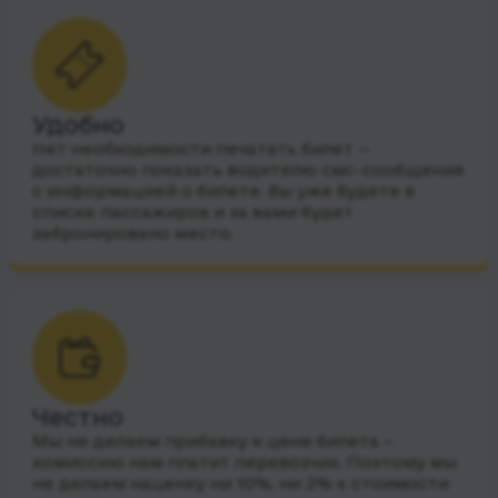
Удобно
Нет необходимости печатать билет —
достаточно показать водителю смс-сообщения
с информацией о билете. Вы уже будете в
списке пассажиров и за вами будет
забронировано место.
Честно
Мы не делаем прибавку к цене билета –
комиссию нам платит перевозчик. Поэтому мы
не делаем наценку ни 10%, ни 2% к стоимости