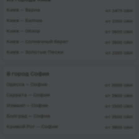
Киев — Варна
от 2475 UAH
Киев — Балчик
от 2250 UAH
Киев — Обзор
от 2600 UAH
Киев — Солнечный берег
от 2600 UAH
Киев — Золотые Пески
от 2250 UAH
В город София
Одесса — София
от 3000 UAH
Саррата — София
от 2900 UAH
Измаил — София
от 2500 UAH
Болград — София
от 2500 UAH
Кривой Рог — София
от 3800 UAH