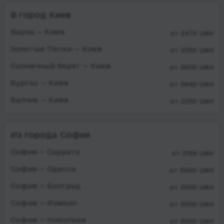
В город Киев
Варна — Киев
от 2475 UAH
Золотые Пески — Киев
от 2250 UAH
Солнечный берег — Киев
от 2600 UAH
Бургас — Киев
от 2940 UAH
Балчик — Киев
от 2250 UAH
Из города София
София — Саррата
от 2169 UAH
София — Одесса
от 3000 UAH
София — Болград
от 2500 UAH
София — Измаил
от 2500 UAH
София — Николаев
от 3500 UAH