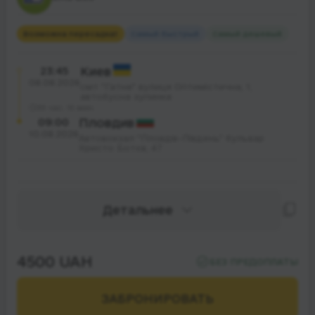
Возможна пересадка
1
Самый быстрый
Самый дешевый
23:45
Киев
08.08.2026
смт "Гатне" вулиця Оптимістична, 1,
автобусна зупинка
33 час. 15 мин.
09:00
Пловдив
10.08.2026
Автовокзал "Пловдів-Південь" бульвар
Христо Ботєв, 47
Детальнее
4500 UAH
БЕЗ ПРЕДОПЛАТЫ
ЗАБРОНИРОВАТЬ