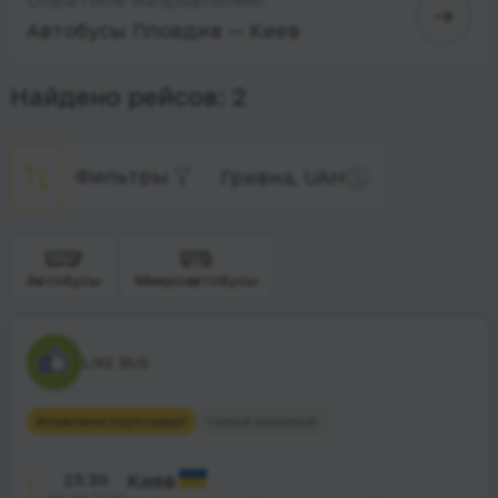
Автобусы Пловдив — Киев
Найдено рейсов: 2
Фильтры
Гривна, UAH
Автобусы
Микроавтобусы
LIKE BUS
Возможна пересадка
1
Самый дешевый
23:30
Киев