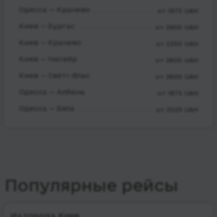
Одесса — Кранево
от 1875 UAH
Киев — Бургас
от 2900 UAH
Киев — Кранево
от 2250 UAH
Киев — Несебр
от 2600 UAH
Киев — Светі-Влас
от 2600 UAH
Одесса — Албена
от 1875 UAH
Одесса — Бяла
от 2025 UAH
Популярные рейсы
Из города Киев