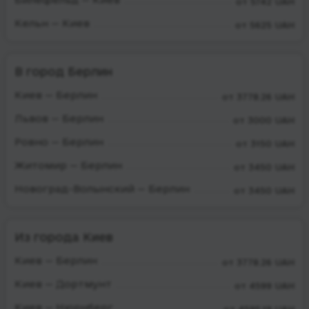
от 5742 UAH
Кельн — Киев
от 5625 UAH
В город Берлин
Киев — Берлин
от 3778.26 UAH
Львов — Берлин
от 3000 UAH
Ровно — Берлин
от 3150 UAH
Житомир — Берлин
от 3450 UAH
Новоград-Волынский — Берлин
от 3450 UAH
Из города Киев
Киев — Берлин
от 3778.26 UAH
Киев — Дортмунт
от 4599 UAH
Киев — Нюрнберг