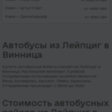
от 4595.19 UAH
Киев — Штуттгарт
от 4400 UAH
Киев — Дюсельдорф
от 4594 UAH
Автобусы из Лейпциг в
Винница
Купить автобусные билеты онлайн из Лейпциг в
Винница. Расписание включает 3 рейсов.
Популярными остановками на рейсе являются -
Йена, Антверпен, Хасселт, Лёвен, Брюссель.
Отправления происходят с 08:00 до 15:00.
Стоимость автобусных