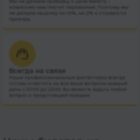
Мы не делаем прибавку к цене билета –
комиссию нам платит перевозчик. Поэтому мы
не делаем наценку ни 10%, ни 2% к стоимости
проезда.
Всегда на связи
Наши профессиональные диспетчеры всегда
готовы ответить на все ваши вопросы каждый
день с 07:00 до 23:00. Вы можете задать любой
вопрос о предстоящей поездке.