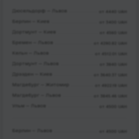
Дюсельдорф — Львов
от 4440 UAH
Берлин — Киев
от 3400 UAH
Дортмунт — Киев
от 4560 UAH
Бремен — Львов
от 4290.82 UAH
Кельн — Львов
от 4512.01 UAH
Дортмунт — Львов
от 3840 UAH
Дрэзден — Киев
от 3640.37 UAH
Магдебург — Житомир
от 4922.19 UAH
Магдебург — Львов
от 3845.46 UAH
Ульм — Львов
от 4500 UAH
Берлин — Львов
от 4500 UAH