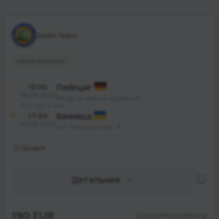
Дейлі-Транс
Самый дешевый
15:00
Лейпциг
08.08.2026
Заїзд за вашою адресою
25 час. 0 мин.
17:00
Винница
09.08.2026
АС1, Київська вул. 8
Щодня
Детальнее
190 EUR
БЕЗ ПРЕДОПЛАТЫ