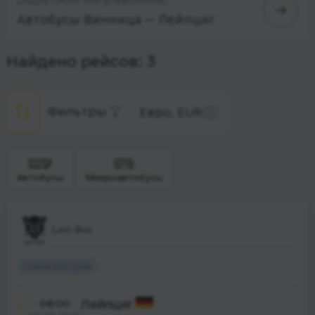
Автобусы Винница — Лейпциг
Найдено рейсов: 3
Фильтры
Евро, EUR
Автобусы
Микроавтобусы
Leo-Bus
Самый быстрый
08:00
Лейпциг