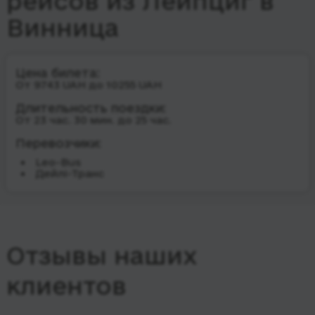
рейсов из Лейпциг в
Винница
Цена билета:
От 9743 UAH до 10255 UAH
Длительность поездки:
От 23 час. 30 мин. до 25 час.
Перевозчики:
Leo-Bus
Дейлі-Транс
Отзывы наших
клиентов