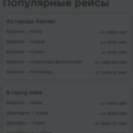
Популярные рейсы
Из города Берлин
Берлин — Киев
от 3400 UAH
Берлин — Львов
от 4500 UAH
Берлин — Ровно
от 3150 UAH
Берлин — Новоград-Волынский
от 3465.64 UAH
Берлин — Житомир
от 3435.28 UAH
В город Киев
Берлин — Киев
от 3400 UAH
Дортмунт — Киев
от 4560 UAH
Дрэзден — Киев
от 3640.37 UAH
Билефельд — Киев