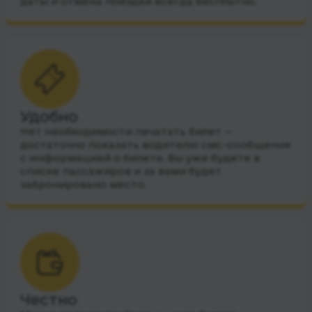
даты и отмена поездки всегда бесплатно.
Удобно
Нет необходимости печатать билет —
достаточно показать водителю смс-сообщения
с информацией о билете. Вы уже будете в
списке пассажиров и за вами будет
забронировано место.
Честно