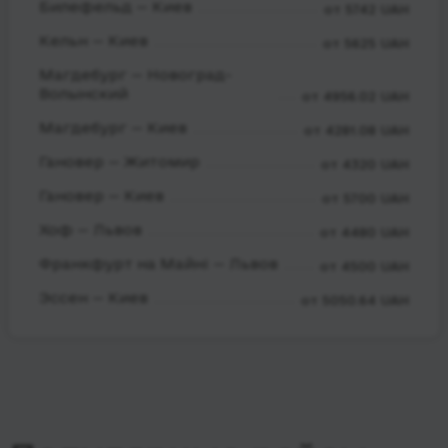
Билефельд — Киев
от 5742 UAH
Кельн — Киев
от 5625 UAH
Магдебург — Новоград-
Волынский
от 4956.02 UAH
Магдебург — Киев
от 4281.08 UAH
Гановер — Житомир
от 4320 UAH
Гановер — Киев
от 5700 UAH
Хоф — Львов
от 4480 UAH
Франкфурт на Майні — Львов
от 4500 UAH
Эссен — Киев
от 5050.64 UAH