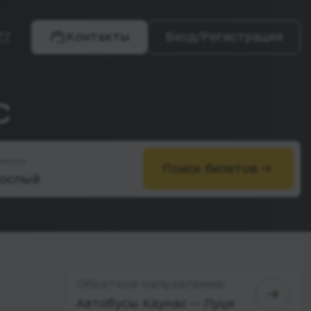
77
Контакты
Вход/Регистрация
с
ажиры
Поиск билетов
Обратное направление:
Автобусы Каунас — Луцк