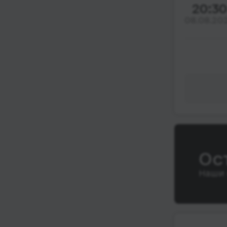
20:30
08.08.20
Ос
Наши 