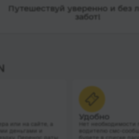
Путешествуй уверенно и без 
забот!
N
Удобно
а или на сайте, а
Нет необходимости п
ими деньгами и
водителю смс-сообщ
ездку. Перенос даты
будете в списке пас