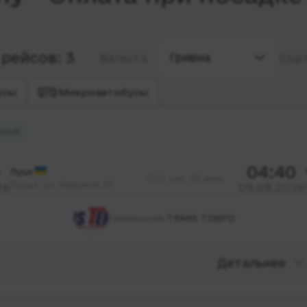
рейсов: 3
Гривна
Валюта
Сор
усы
Микроавтобусы
евый
04:40
Луцк
12 час. 40 мин.
Луцьк, ул. Окружна 37
26
09.08.2026
Перевозчик:
TRANS TEMPO
Детальнее