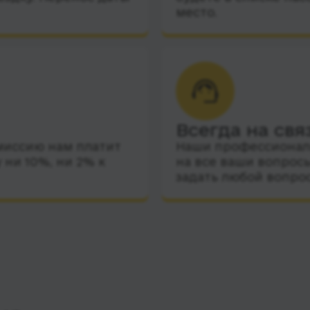
место.
Всегда на свя
миссию нам платит
Наши профессиональ
 ни 10%, ни 2% к
на все ваши вопросы
задать любой вопро