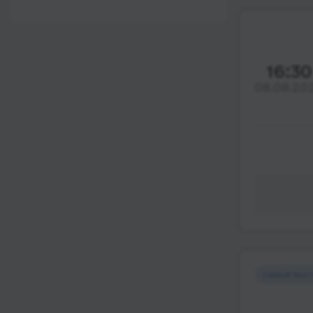
12:00 - 18:00
Wi-Fi
После 18:00
Туалет
Розетка
16:30
08.08.20
Климат-контроль
Напитки
Индивидуальные
ремни безопасности
Видеосистема
Аудиосистема в
автобусе
Сидения
повышенного
комфорта
Самый быс
Лежачие места