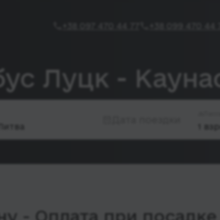
+38 097 470 44 77
+38 099 470 44 
бус Луцк - Кауна
Пасс
Дата поездки
у - Оплата при посадке