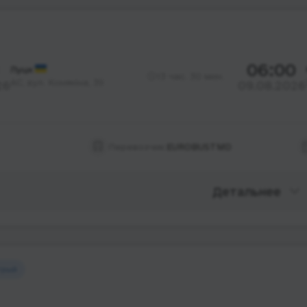
06:00
Луцк
13 час. 30 мин.
АС, вул. Конякіна, 39
26
09.08.2026
Перевозчик:
EUROBUSTMD
Детальнее
трый