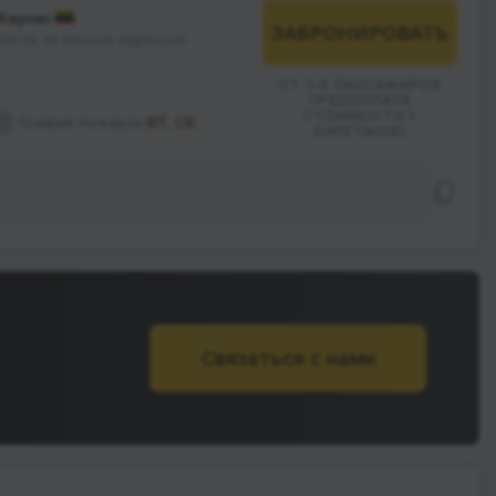
Каунас
ЗАБРОНИРОВАТЬ
Заїзд за вашою адресою
ОТ 3-Х ПАССАЖИРОВ
ПРЕДОПЛАТА
СТОИМОСТИ 1
График поездок:
ВТ, СБ
БИЛЕТА(ОВ)
Связаться с нами