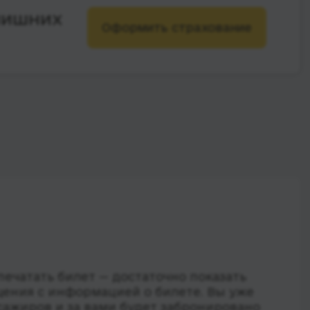
лишних
Оформить страхование
ечатать билет — достаточно показать
ения с информацией о билете. Вы уже
сажиров и за вами будет забронировано