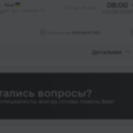
08:00
Луцк
11 час. 30 мин.
АС, вул. Конякіна, 39
26
09.08.2026
Перевозчик:
EUROBUSTMD
Детальнее
тались вопросы?
специалисты всегда готовы помочь Вам!