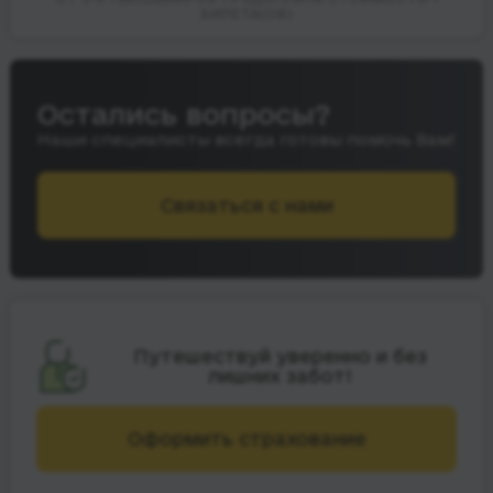
БИЛЕТА(ОВ)
Остались вопросы?
Наши специалисты всегда готовы помочь Вам!
Связаться с нами
Путешествуй уверенно и без
лишних забот!
Оформить страхование