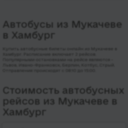
Автобусы из Мукачеве
в Хамбург
Купить автобусные билеты онлайн из Мукачеве в
Хамбург. Расписание включает 2 рейсов.
Популярными остановками на рейсе являются -
Львов, Ивано-Франковск, Берлин, Котбус, Стрый.
Отправления происходят с 08:10 до 15:00.
Стоимость автобусных
рейсов из Мукачеве в
Хамбург