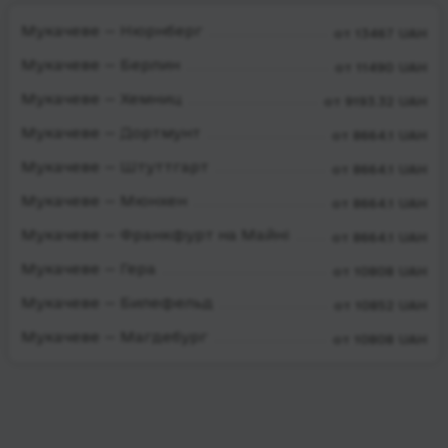
Мукачеве — Нюрнберг
от 13467 UAH
Мукачеве — Берлин
от 11490 UAH
Мукачеве — Хемниц
от 9193.32 UAH
Мукачеве — Дортмунт
от 8664.1 UAH
Мукачеве — Штуттгарт
от 8664.1 UAH
Мукачеве — Мюнхен
от 8664.1 UAH
Мукачеве — Франкфурт на Майні
от 8664.1 UAH
Мукачеве — Гера
от 10808 UAH
Мукачеве — Билефельд
от 10852 UAH
Мукачеве — Магдебург
от 10808 UAH