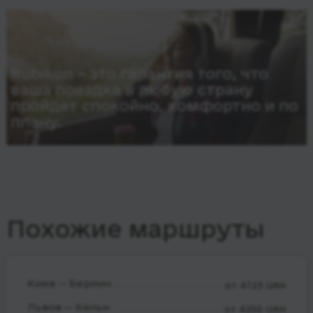
Rubikon – это гарантия того, что
ваша поездка в любую страну
пройдет спокойно, комфортно и по
плану.
Похожие маршруты
Киев — Берлин
от 4723 UAH
Львов — Кельн
от 4250 UAH