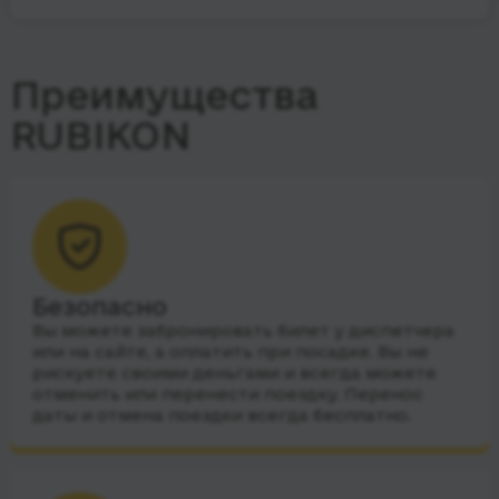
Преимущества
RUBIKON
Безопасно
Вы можете забронировать билет у диспетчера
или на сайте, а оплатить при посадке. Вы не
рискуете своими деньгами и всегда можете
отменить или перенести поездку. Перенос
даты и отмена поездки всегда бесплатно.