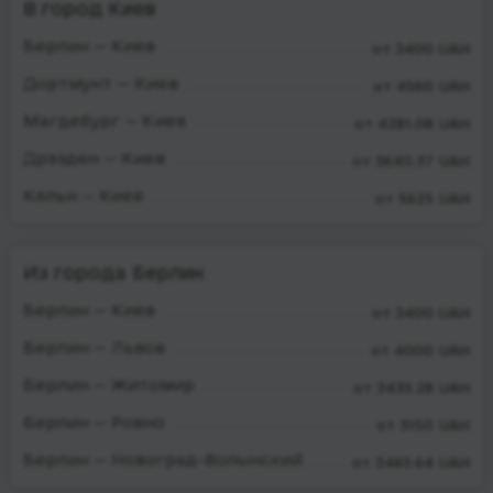
В город Киев
Берлин — Киев
от 3400 UAH
Дортмунт — Киев
от 4560 UAH
Магдебург — Киев
от 4281.08 UAH
Дрэзден — Киев
от 3640.37 UAH
Кельн — Киев
от 5625 UAH
Из города Берлин
Берлин — Киев
от 3400 UAH
Берлин — Львов
от 4000 UAH
Берлин — Житомир
от 3435.28 UAH
Берлин — Ровно
от 3150 UAH
Берлин — Новоград-Волынский
от 3465.64 UAH