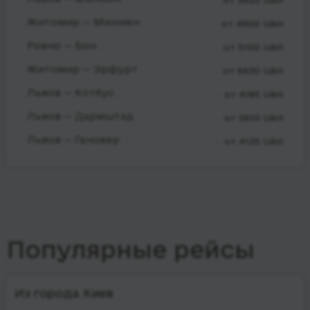
от 3920 UAH
Житомир — Мюнхен
от 4900 UAH
Ровно — Бон
от 5100 UAH
Житомир — Эрфурт
от 6930 UAH
Львов — Котбус
от 4185 UAH
Львов — Дармштад
от 5610 UAH
Львов — Гановер
от 4125 UAH
Популярные рейсы
Из города Киев