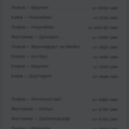
Львов — Берлин
от 3000 UAH
Киев — Нюрнберг
от 5744 UAH
Львов — Нюрнберг
от 4101.83 UAH
Житомир — Дрэзден
от 3450 UAH
Львов — Франкфурт на Майні
от 3920 UAH
Ровно — Котбус
от 4185 UAH
Ровно — Берлин
от 3150 UAH
Киев — Дортмунт
от 4599 UAH
Львов — Ингольштадт
от 4480 UAH
Житомир — Кельн
от 4750 UAH
Житомир — Дюсельдорф
от 4750 UAH
Львов — Мюнхен