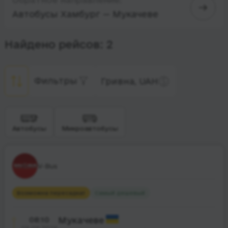
Автобусы Хамбург — Мукачеве
Найдено рейсов: 2
Фильтры
Гривна, UAH
Автобусы
Микроавтобусы
V-Bus
Возможна пересадка
1
Самый дешевый
08:10
Мукачеве