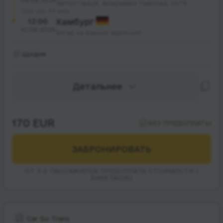
09.08.2026
Автостанція, Академіка Павлова, 14/16
28 час. 50 мин.
12:00
Хамбург
10.08.2026
Заїзд за вашою адресою
Щодня
Детальнее
170 EUR
БЕЗ ПРЕДОПЛАТЫ
ЗАБРОНИРОВАТЬ
ОТ 3-Х ПАССАЖИРОВ ПРЕДОПЛАТА СТОИМОСТИ 1
БИЛЕТА(ОВ)
Car Go Trans