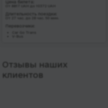
Цена билета:
От 8817 UAH до 10372 UAH
Длительность поездки:
От 27 час. до 28 час. 50 мин.
Перевозчики:
Car Go Trans
V-Bus
Отзывы наших
клиентов