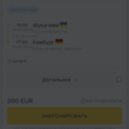
Самый быстрый
15:00
Мукачеве
09.08.2026
За домовленістю
27 час. 0 мин.
17:00
Хамбург
10.08.2026
Заїзд за вашою адресою
Щодня
Детальнее
200 EUR
БЕЗ ПРЕДОПЛАТЫ
ЗАБРОНИРОВАТЬ
ОТ 3-Х ПАССАЖИРОВ ПРЕДОПЛАТА СТОИМОСТИ 1