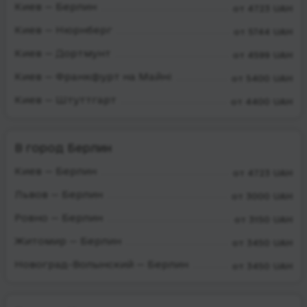
Киев — Берлин
от 4723 UAH
Киев — Нюрнберг
от 5744 UAH
Киев — Дортмунт
от 4599 UAH
Киев — Франкфурт на Майні
от 5400 UAH
Киев — Штуттгарт
от 4400 UAH
В город Берлин
Киев — Берлин
от 4723 UAH
Львов — Берлин
от 3000 UAH
Ровно — Берлин
от 3150 UAH
Житомир — Берлин
от 3450 UAH
Новоград-Волынский — Берлин
от 3450 UAH