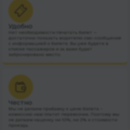
Удобно
Нет необходимости печатать билет —
достаточно показать водителю смс-сообщения
с информацией о билете. Вы уже будете в
списке пассажиров и за вами будет
забронировано место.
Честно
Мы не делаем прибавку к цене билета –
комиссию нам платит перевозчик. Поэтому мы
не делаем наценку ни 10%, ни 2% к стоимости
проезда.