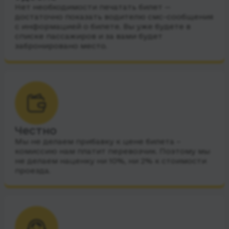
Нет необходимости печатать билет —
достаточно показать водителю смс-сообщения
с информацией о билете. Вы уже будете в
списке пассажиров и за вами будет
забронировано место.
Честно
Мы не делаем прибавку к цене билета –
комиссию нам платит перевозчик. Поэтому мы
не делаем наценку ни 10%, ни 2% к стоимости
проезда.