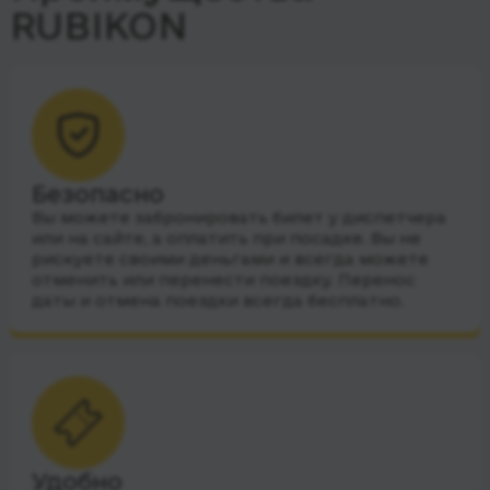
RUBIKON
Безопасно
Вы можете забронировать билет у диспетчера
или на сайте, а оплатить при посадке. Вы не
рискуете своими деньгами и всегда можете
отменить или перенести поездку. Перенос
даты и отмена поездки всегда бесплатно.
Удобно