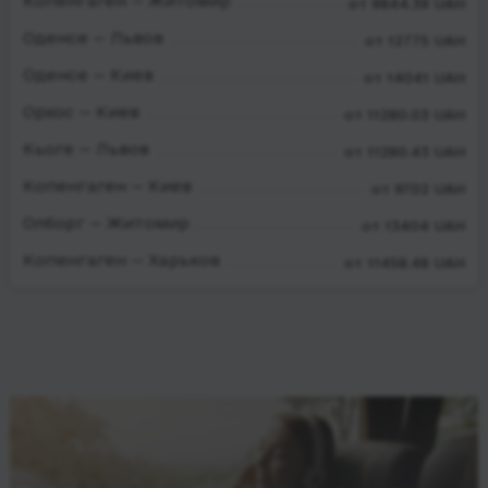
Копенгаген — Житомир
от 9844.39 UAH
Оденсе — Львов
от 12775 UAH
Оденсе — Киев
от 14041 UAH
Орхос — Киев
от 11280.03 UAH
Кьоге — Львов
от 11280.43 UAH
Копенгаген — Киев
от 9702 UAH
Олборг — Житомир
от 13404 UAH
Копенгаген — Харьков
от 11458.48 UAH