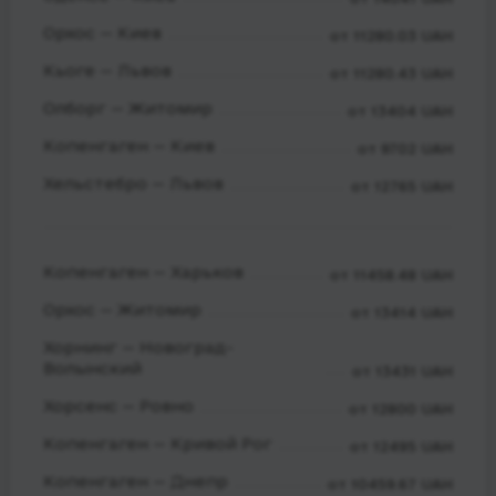
Орхос — Киев
от 11280.03 UAH
Кьоге — Львов
от 11280.43 UAH
Олборг — Житомир
от 13404 UAH
Копенгаген — Киев
от 9702 UAH
Хельстебро — Львов
от 12765 UAH
Копенгаген — Харьков
от 11458.48 UAH
Орхос — Житомир
от 13414 UAH
Хорнинг — Новоград-
Волынский
от 13431 UAH
Хорсенс — Ровно
от 12800 UAH
Копенгаген — Кривой Рог
от 12495 UAH
Копенгаген — Днепр
от 10459.67 UAH