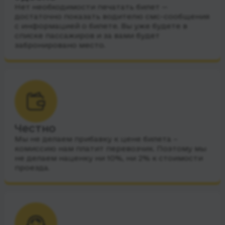
Нет необходимости печатать билет —
достаточно показать водителю смс-сообщения
с информацией о билете. Вы уже будете в
списке пассажиров и за вами будет
забронировано место.
Честно
Мы не делаем прибавку к цене билета –
комиссию нам платит перевозчик. Поэтому мы
не делаем наценку ни 10%, ни 2% к стоимости
проезда.