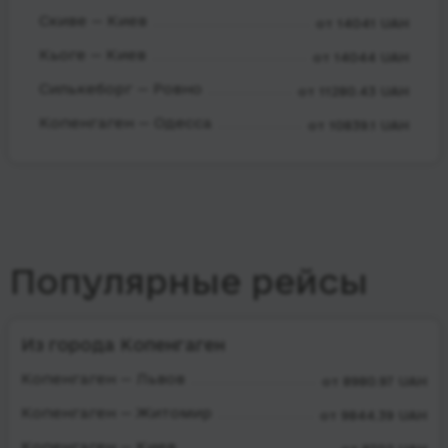
Скиве — Киев
от 14041 UAH
Кьоге — Киев
от 14044 UAH
Силькеборг — Ровно
от 11280.43 UAH
Копенгаген — Одесса
от 10839.1 UAH
Популярные рейсы
Из города Копенгаген
Копенгаген — Львов
от 8980.97 UAH
Копенгаген — Житомир
от 9844.39 UAH
Копенгаген — Киев