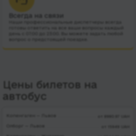
Всегда на связи
Наши профессиональные диспетчеры всегда
готовы ответить на все ваши вопросы каждый
день с 07:00 до 23:00. Вы можете задать любой
вопрос о предстоящей поездке.
Цены билетов на
автобус
Копенгаген — Львов
от 8980.97 UAH
Олборг — Львов
от 15949 UAH