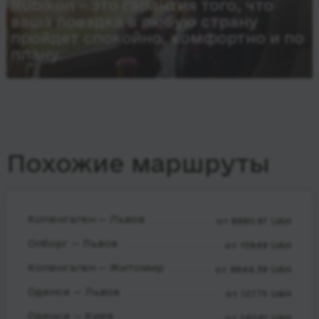
Rubikon – это гарантия того, что
ваша поездка в любую страну
пройдет спокойно, комфортно и по
плану.
Похожие маршруты
Копенгаген — Львов
от 8980.97 UAH
Олборг — Львов
от 15949 UAH
Копенгаген — Житомир
от 9844.39 UAH
Оденсе — Львов
от 12775 UAH
Оденсе — Киев
от 14041 UAH