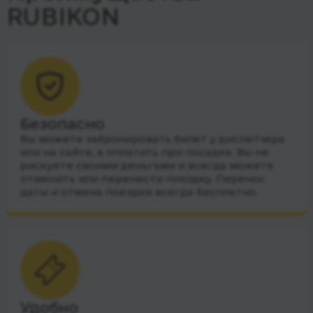
RUBIKON
Безопасно
Вы можете забронировать билет у диспетчера
или на сайте, а оплатить при посадке. Вы не
рискуете своими деньгами и всегда можете
отменить или перенести поездку. Перенос
даты и отмена поездки всегда бесплатно.
Удобно