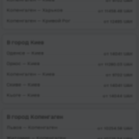
от 9702 UAH
Копенгаген — Харьков
от 11458.48 UAH
Копенгаген — Кривой Рог
от 12495 UAH
В город Киев
Оденсе — Киев
от 14041 UAH
Орхос — Киев
от 11280.03 UAH
Копенгаген — Киев
от 9702 UAH
Скиве — Киев
от 14041 UAH
Кьоге — Киев
от 14044 UAH
В город Копенгаген
Львов — Копенгаген
от 10254.58 UAH
Житомир — Копенгаген
от 10725.54 UAH