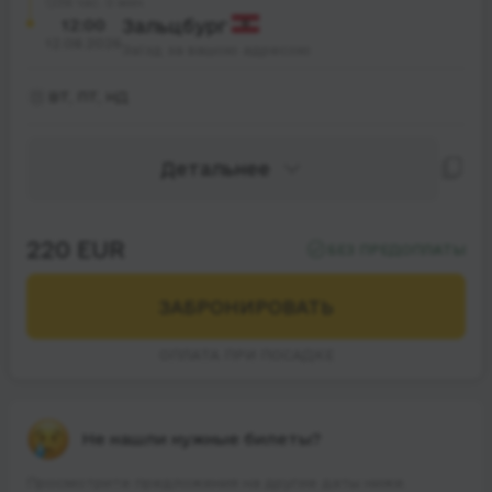
38 час. 0 мин.
12:00
Зальцбург
12.08.2026
Заїзд за вашою адресою
ВТ, ПТ, НД
Детальнее
220 EUR
БЕЗ ПРЕДОПЛАТЫ
ЗАБРОНИРОВАТЬ
ОПЛАТА ПРИ ПОСАДКЕ
Не нашли нужные билеты?
Просмотрите предложения на другие даты ниже.