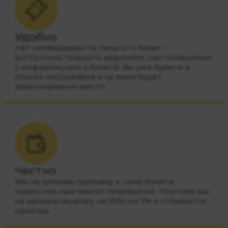
Удобно
Нет необходимости печатать билет —
достаточно показать водителю смс-сообщения
с информацией о билете. Вы уже будете в
списке пассажиров и за вами будет
забронировано место.
Честно
Мы не делаем прибавку к цене билета –
комиссию нам платит перевозчик. Поэтому мы
не делаем наценку ни 10%, ни 2% к стоимости
проезда.