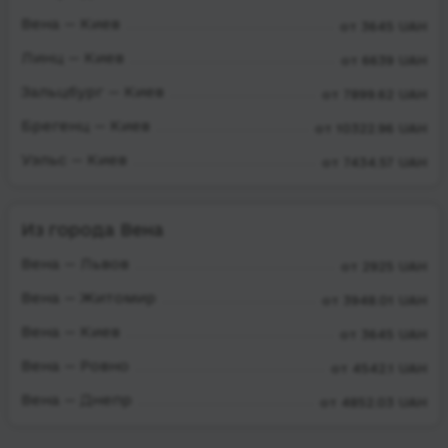
Вена — Киев
от 3645 UAH
Линц — Киев
от 6639 UAH
Зальцбург — Киев
от 7899.62 UAH
Брегенц — Киев
от 10322.96 UAH
Уэльс — Киев
от 7434.57 UAH
Из города Вена
Вена — Львов
от 2925 UAH
Вена — Житомир
от 3948.01 UAH
Вена — Киев
от 3645 UAH
Вена — Ровно
от 4542.1 UAH
Вена — Днепр
от 4852.03 UAH