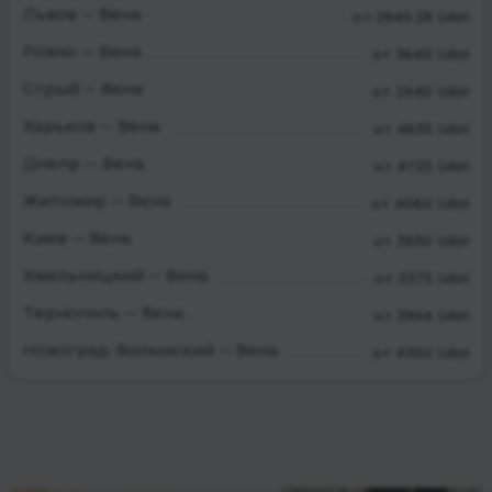
Львов — Вена
от 2945.28 UAH
Ровно — Вена
от 3640 UAH
Стрый — Вена
от 2940 UAH
Харьков — Вена
от 4635 UAH
Днепр — Вена
от 4725 UAH
Житомир — Вена
от 4060 UAH
Киев — Вена
от 3830 UAH
Хмельницкий — Вена
от 3375 UAH
Тернополь — Вена
от 3994 UAH
Новоград-Волынский — Вена
от 4350 UAH