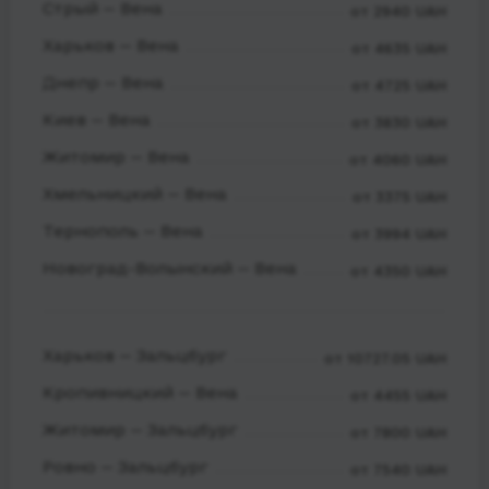
Стрый — Вена
от 2940 UAH
Харьков — Вена
от 4635 UAH
Днепр — Вена
от 4725 UAH
Киев — Вена
от 3830 UAH
Житомир — Вена
от 4060 UAH
Хмельницкий — Вена
от 3375 UAH
Тернополь — Вена
от 3994 UAH
Новоград-Волынский — Вена
от 4350 UAH
Харьков — Зальцбург
от 10727.05 UAH
Кропивницкий — Вена
от 4455 UAH
Житомир — Зальцбург
от 7800 UAH
Ровно — Зальцбург
от 7540 UAH