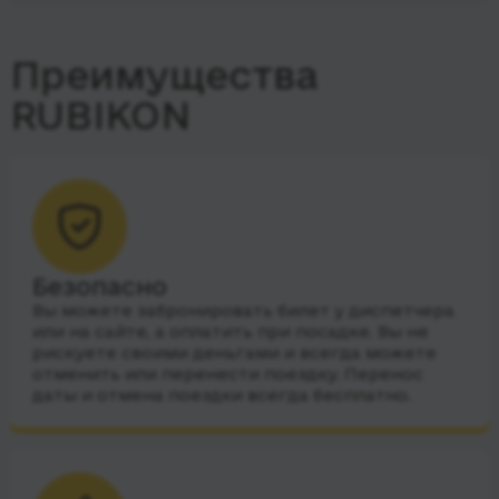
Преимущества
RUBIKON
Безопасно
Вы можете забронировать билет у диспетчера
или на сайте, а оплатить при посадке. Вы не
рискуете своими деньгами и всегда можете
отменить или перенести поездку. Перенос
даты и отмена поездки всегда бесплатно.