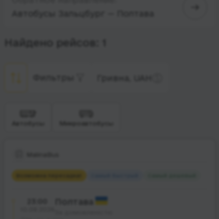
Автобусы Зальцбург — Полтава
Найдено рейсов: 1
Фильтры
Гривна, UAH
Автобусы
Микроавтобусы
MalinaBus
Возможна пересадка
1
Самый быстрый
Самый дешевый
23:00
Полтава
10.08.2026
За домовленістю