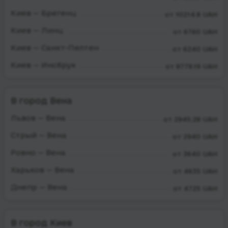
Киев — Брегенц
от 10214.8 UAH
Киев — Линц
от 6760 UAH
Киев — Санкт-Пелтен
от 6240 UAH
Киев — Инсбрук
от 8779.19 UAH
В город Вена
Львов — Вена
от 2945.28 UAH
Стрый — Вена
от 2940 UAH
Ровно — Вена
от 3640 UAH
Харьков — Вена
от 4635 UAH
Днепр — Вена
от 4725 UAH
В город Киев