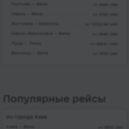
Полтава — Вена
от 5569 UAH
Умань — Вена
от 4782 UAH
Житомир — Брегенц
от 10322.96 UAH
Ивано-Франковск — Вена
от 2940 UAH
Луцк — Линц
от 8664.1 UAH
Винница — Вена
от 3555 UAH
Популярные рейсы
Из города Киев
Киев — Вена
от 3830 UAH