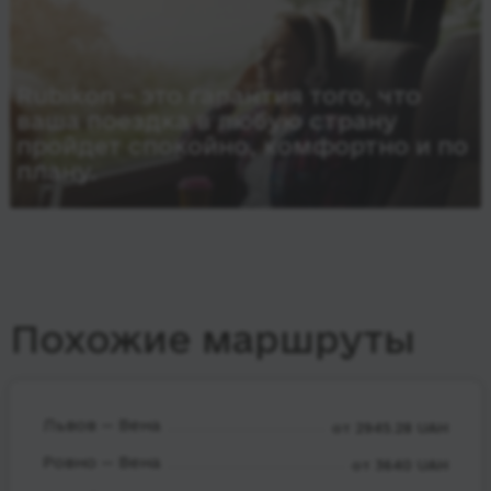
Rubikon – это гарантия того, что
ваша поездка в любую страну
пройдет спокойно, комфортно и по
плану.
Похожие маршруты
Львов — Вена
от 2945.28 UAH
Ровно — Вена
от 3640 UAH