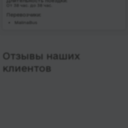
Длительность поездки:
От 38 час. до 38 час.
Перевозчики:
MalinaBus
Отзывы наших
клиентов