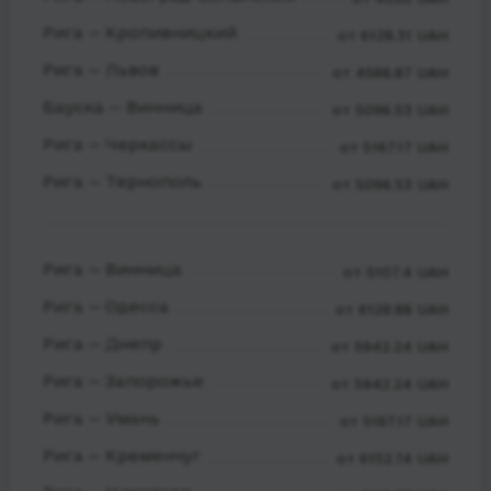
Рига — Кропивницкий
от 6128.31 UAH
Рига — Львов
от 4586.87 UAH
Бауска — Винница
от 5096.53 UAH
Рига — Черкассы
от 5167.17 UAH
Рига — Тернополь
от 5096.53 UAH
Рига — Винница
от 5107.4 UAH
Рига — Одесса
от 6128.88 UAH
Рига — Днепр
от 5942.24 UAH
Рига — Запорожье
от 5942.24 UAH
Рига — Умань
от 5167.17 UAH
Рига — Кременчуг
от 6152.74 UAH