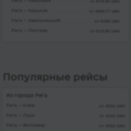
Рига — Николаев
от 6115.83 UAH
Рига — Харьков
от 5926.77 UAH
Рига — Хмельницкий
от 6358 UAH
Рига — Полтава
от 6115.83 UAH
Популярные рейсы
Из города Рига
Рига — Киев
от 4550 UAH
Рига — Луцк
от 4100 UAH
Рига — Житомир
от 4550 UAH