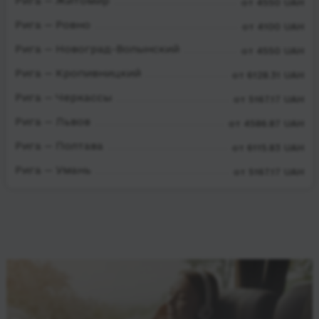
Рига — Житомир
от 4550 UAH
Рига — Ровно
от 4100 UAH
Рига — Новоград-Волынский
от 4550 UAH
Рига — Кропивницкий
от 6128.31 UAH
Рига — Черкассы
от 5167.17 UAH
Рига — Львов
от 4586.87 UAH
Рига — Полтава
от 6115.83 UAH
Рига — Умань
от 5167.17 UAH