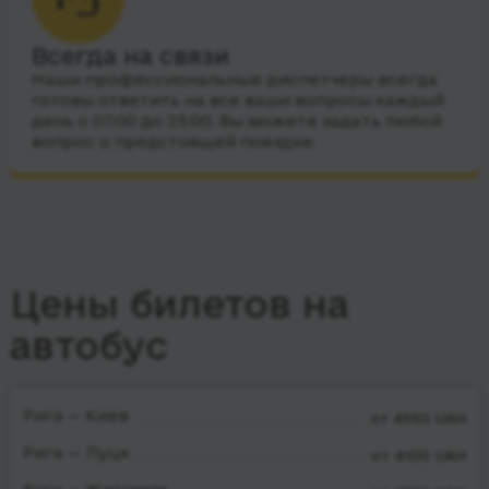
Всегда на связи
Наши профессиональные диспетчеры всегда
готовы ответить на все ваши вопросы каждый
день с 07:00 до 23:00. Вы можете задать любой
вопрос о предстоящей поездке.
Цены билетов на
автобус
Рига — Киев
от 4550 UAH
Рига — Луцк
от 4100 UAH