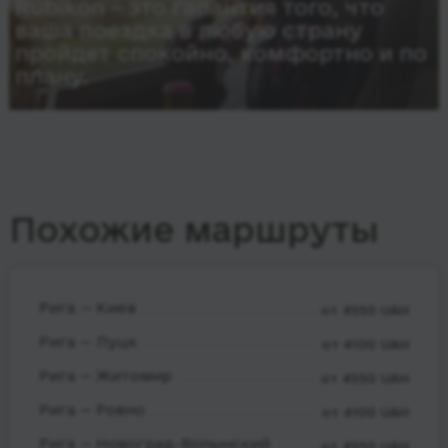
Rubikon – это гарантия того, что
ваша поездка в любую страну
пройдет спокойно, комфортно и по
плану.
Похожие маршруты
Рига — Киев
от 4550 UAH
Рига — Луцк
от 4100 UAH
Рига — Житомир
от 4550 UAH
Рига — Ровно
от 4100 UAH
Рига — Новоград-Волынский
от 4550 UAH