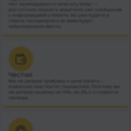
Нет необходимости печатать билет —
достаточно показать водителю смс-сообщения
с информацией о билете. Вы уже будете в
списке пассажиров и за вами будет
забронировано место.
Честно
Мы не делаем прибавку к цене билета –
комиссию нам платит перевозчик. Поэтому мы
не делаем наценку ни 10%, ни 2% к стоимости
проезда.