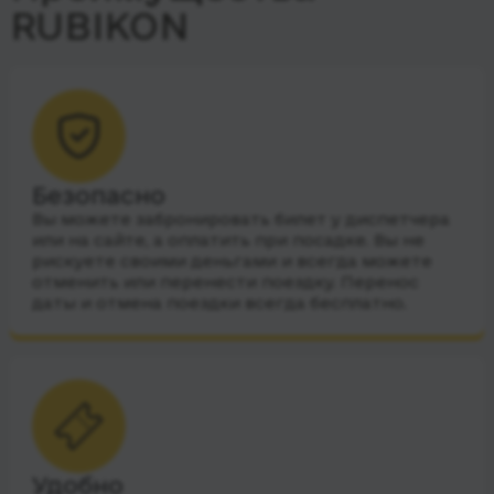
RUBIKON
Безопасно
Вы можете забронировать билет у диспетчера
или на сайте, а оплатить при посадке. Вы не
рискуете своими деньгами и всегда можете
отменить или перенести поездку. Перенос
даты и отмена поездки всегда бесплатно.
Удобно