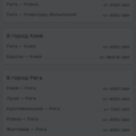
Рига — Ровно
от 4100 UAH
Рига — Новоград-Волынский
от 4550 UAH
В город Киев
Рига — Киев
от 4550 UAH
Бауска — Киев
от 4647.8 UAH
В город Рига
Киев — Рига
от 4550 UAH
Луцк — Рига
от 4050 UAH
Кропивницкий — Рига
от 7563 UAH
Ровно — Рига
от 4050 UAH
Житомир — Рига
от 4550 UAH