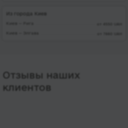
Из города Киев
Киев — Рига
от 4550 UAH
Киев — Элгава
от 7660 UAH
Отзывы наших
клиентов