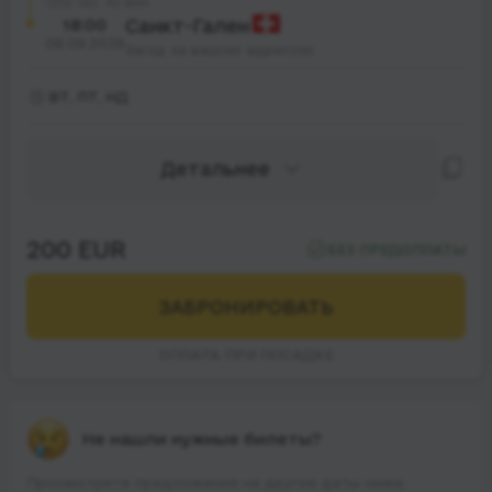
32 час. 40 мин.
18:00
Санкт-Гален
08.08.2026
Заїзд за вашою адресою
ВТ, ПТ, НД
Детальнее
200 EUR
БЕЗ ПРЕДОПЛАТЫ
ЗАБРОНИРОВАТЬ
ОПЛАТА ПРИ ПОСАДКЕ
Не нашли нужные билеты?
Просмотрите предложения на другие даты ниже.