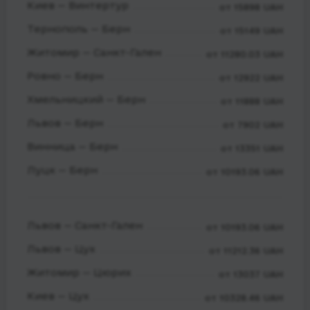
Киев — Винтертур
от 15898 UAH
Тернополь — Берн
от 15149 UAH
Житомир — Санкт-Гален
от 11280.03 UAH
Ровно — Берн
от 12922 UAH
Хмельницкий — Берн
от 11888 UAH
Львов — Берн
от 7902 UAH
Винница — Берн
от 13351 UAH
Луцк — Берн
от 10193.06 UAH
Львов — Санкт-Гален
от 10193.06 UAH
Львов — Цух
от 11212.36 UAH
Житомир — Цюрих
от 13037 UAH
Киев — Цух
от 10328.46 UAH