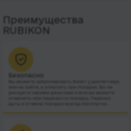
Преимущества
RUBIKON
Безопасно
Вы можете забронировать билет у диспетчера
или на сайте, а оплатить при посадке. Вы не
рискуете своими деньгами и всегда можете
отменить или перенести поездку. Перенос
даты и отмена поездки всегда бесплатно.