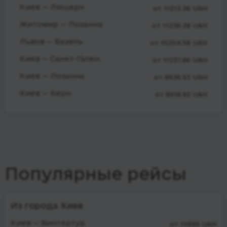
Киев — Люцерн
от 11212.36 UAH
Житомир — Лозанна
от 11236.28 UAH
Львов — Базель
от 10254.58 UAH
Киев — Санкт-Гален
от 11237.86 UAH
Киев — Лозанна
от 8936.53 UAH
Киев — Берн
от 8918.92 UAH
Популярные рейсы
Из города Киев
Киев — Винтертур
от 15898 UAH