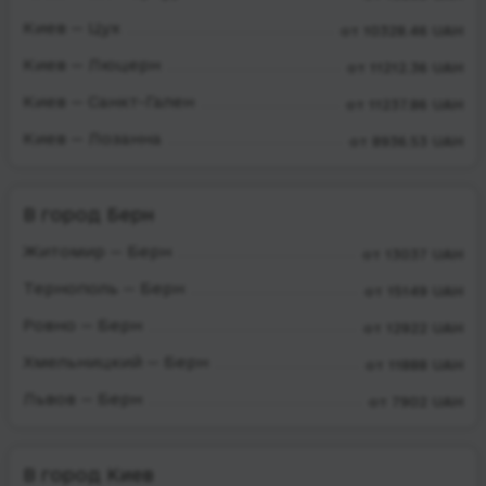
Киев — Цух
от 10328.46 UAH
Киев — Люцерн
от 11212.36 UAH
Киев — Санкт-Гален
от 11237.86 UAH
Киев — Лозанна
от 8936.53 UAH
В город Берн
Житомир — Берн
от 13037 UAH
Тернополь — Берн
от 15149 UAH
Ровно — Берн
от 12922 UAH
Хмельницкий — Берн
от 11888 UAH
Львов — Берн
от 7902 UAH
В город Киев