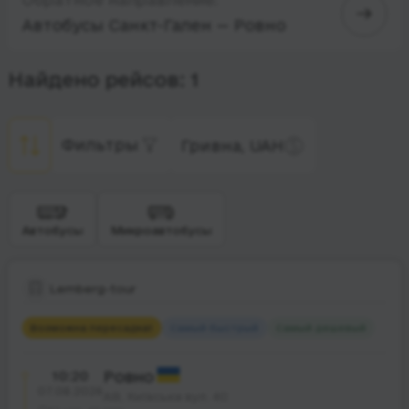
Автобусы Санкт-Гален — Ровно
Найдено рейсов: 1
Фильтры
Гривна, UAH
Автобусы
Микроавтобусы
Lemberg-tour
Возможна пересадка
1
Самый быстрый
Самый дешевый
10:20
Ровно
07.08.2026
АВ, Київська вул. 40