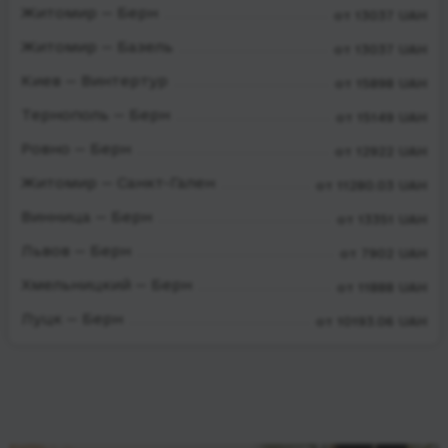
Житомир — Берн
от 13037 UAH
Житомир — Базель
от 13037 UAH
Киев — Винтертур
от 15898 UAH
Тернополь — Берн
от 15149 UAH
Ровно — Берн
от 12922 UAH
Житомир — Санкт-Гален
от 11280.03 UAH
Винница — Берн
от 13351 UAH
Львов — Берн
от 7902 UAH
Хмельницкий — Берн
от 11888 UAH
Луцк — Берн
от 10193.06 UAH