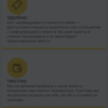
Удобно
Нет необходимости печатать билет —
достаточно показать водителю смс-сообщения
с информацией о билете. Вы уже будете в
списке пассажиров и за вами будет
забронировано место.
Честно
Мы не делаем прибавку к цене билета –
комиссию нам платит перевозчик. Поэтому мы
не делаем наценку ни 10%, ни 2% к стоимости
проезда.