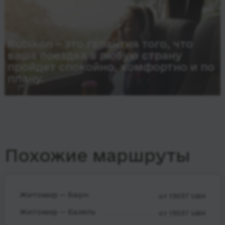
Rubikon – это гарантия того, что
ваша поездка в любую страну
пройдет спокойно, комфортно и по
плану.
Похожие маршруты
Житомир — Берн
от 13037 UAH
Житомир — Базель
от 13037 UAH