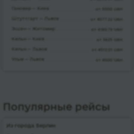
Гановер — Киев
от 5000 UAH
Штуттгарт — Львов
от 4077.22 UAH
Эссен — Житомир
от 4180.79 UAH
Кельн — Киев
от 5625 UAH
Кельн — Львов
от 4512.01 UAH
Ульм — Львов
от 4500 UAH
Популярные рейсы
Из города Берлин