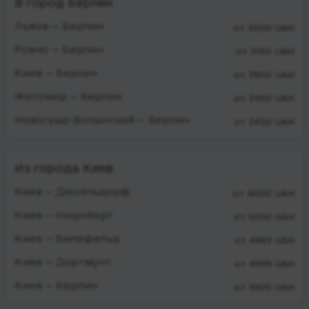
В город Берлин
Львов — Берлин
от 3000 UAH
Ровно — Берлин
от 3150 UAH
Киев — Берлин
от 3900 UAH
Житомир — Берлин
от 3450 UAH
Новоград-Волынский — Берлин
от 3450 UAH
Из города Киев
Киев — Дюсельдорф
от 4000 UAH
Киев — Нюрнберг
от 5500 UAH
Киев — Билефельд
от 4983 UAH
Киев — Дортмунт
от 4599 UAH
Киев — Берлин
от 3900 UAH