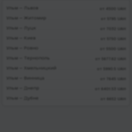
Ульм — Львов
от 4500 UAH
Ульм — Житомир
от 5795 UAH
Ульм — Луцк
от 7032 UAH
Ульм — Киев
от 5750 UAH
Ульм — Ровно
от 5500 UAH
Ульм — Тернополь
от 5677.62 UAH
Ульм — Хмельницкий
от 5990.5 UAH
Ульм — Винница
от 7645 UAH
Ульм — Днепр
от 6401.53 UAH
Ульм — Дубне
от 6652 UAH