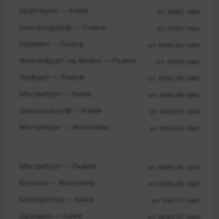
Дортмунт — Киев
от 4560 UAH
Дюсельдорф — Львов
от 5550 UAH
Бремен — Львов
от 4290.82 UAH
Франкфурт на Майні — Львов
от 4500 UAH
Эрфурт — Львов
от 4332.05 UAH
Магдебург — Киев
от 4281.08 UAH
Дюсельдорф — Киев
от 4922.19 UAH
Магдебург — Житомир
от 4922.19 UAH
Магдебург — Львов
от 3845.46 UAH
Берлин — Житомир
от 3435.28 UAH
Билефельд — Киев
от 5167.17 UAH
Дрэзден — Киев
от 3640.37 UAH