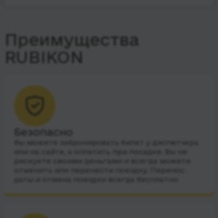
Преимущества
RUBIKON
Безопасно
Вы можете забронировать билет у диспетчера
или на сайте, а оплатить при посадке. Вы не
рискуете своими деньгами и всегда можете
отменить или перенести поездку. Перенос
даты и отмена поездки всегда бесплатно.