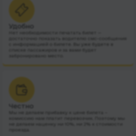
Удобно
Нет необходимости печатать билет —
достаточно показать водителю смс-сообщения
с информацией о билете. Вы уже будете в
списке пассажиров и за вами будет
забронировано место.
Честно
Мы не делаем прибавку к цене билета –
комиссию нам платит перевозчик. Поэтому мы
не делаем наценку ни 10%, ни 2% к стоимости
проезда.