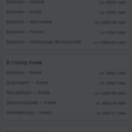
Берлин — Львов
от 4000 UAH
Берлин — Киев
от 3400 UAH
Берлин — Житомир
от 3435.28 UAH
Берлин — Ровно
от 3150 UAH
Берлин — Новоград-Волынский
от 3465.64 UAH
В город Киев
Берлин — Киев
от 3400 UAH
Дортмунт — Киев
от 4560 UAH
Магдебург — Киев
от 4281.08 UAH
Дюсельдорф — Киев
от 4922.19 UAH
Билефельд — Киев
от 5167.17 UAH