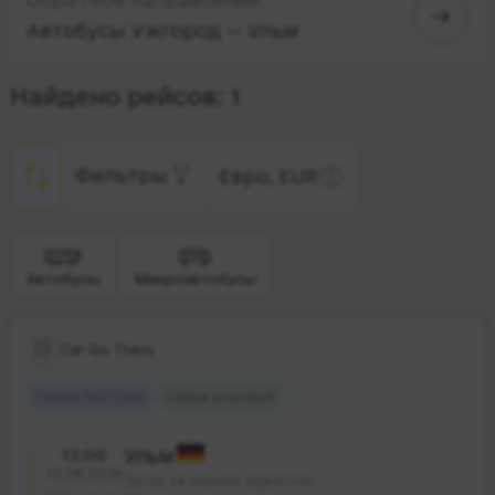
Автобусы Ужгород — Ульм
Найдено рейсов: 1
Фильтры
Евро, EUR
Автобусы
Микроавтобусы
Car Go Trans
Самый быстрый
Самый дешевый
12:00
Ульм
10.08.2026
Заїзд за вашою адресою