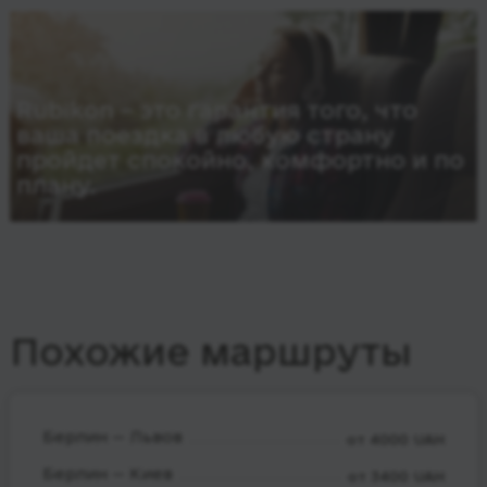
Rubikon – это гарантия того, что
ваша поездка в любую страну
пройдет спокойно, комфортно и по
плану.
Похожие маршруты
Берлин — Львов
от 4000 UAH
Берлин — Киев
от 3400 UAH