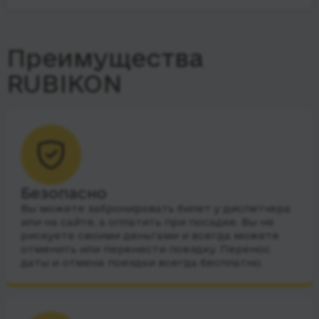
Преимущества
RUBIKON
Безопасно
Вы можете забронировать билет у диспетчера
или на сайте, а оплатить при посадке. Вы не
рискуете своими деньгами и всегда можете
отменить или перенести поездку. Перенос
даты и отмена поездки всегда бесплатно.