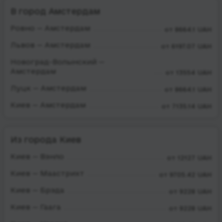
В город Амстердам
Ровно — Амстердам
от 8664.1 UAH
Львов — Амстердам
от 6197.07 UAH
Новоград-Волынский —
Амстердам
от 13554 UAH
Луцк — Амстердам
от 8664.1 UAH
Киев — Амстердам
от 7135.14 UAH
Из города Киев
Киев — Вэнло
от 12127 UAH
Киев — Маастрихт
от 9705.42 UAH
Киев — Брэда
от 9228 UAH
Киев — Гаага
от 9228 UAH