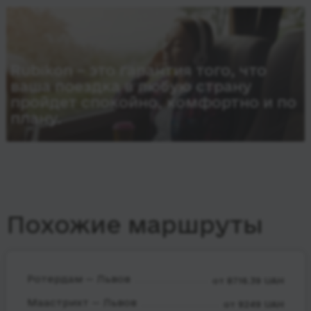
Rubikon – это гарантия того, что
ваша поездка в любую страну
пройдет спокойно, комфортно и по
плану.
Похожие маршруты
Ротердам — Львов
от 8716.39 UAH
Маастрихт — Львов
от 9249 UAH