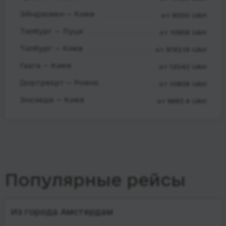
Эйндховен — Киев
от 9000 UAH
Тилбург — Луцк
от 10858 UAH
Тилбург — Киев
от 9742.19 UAH
Гаага — Киев
от 12042 UAH
Дортрехрт — Ровно
от 10808 UAH
Энсхеде — Киев
от 9683.4 UAH
Популярные рейсы
Из города Амстердам