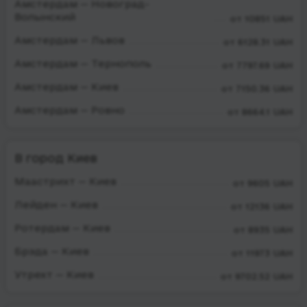
Амстердам — Новоград-
Волынский
от 10851 UAH
Амстердам — Львов
от 6128.31 UAH
Амстердам — Тернополь
от 7797.69 UAH
Амстердам — Киев
от 7150.36 UAH
Амстердам — Ровно
от 8664.1 UAH
В город Киев
Маастрихт — Киев
от 9605 UAH
Лейден — Киев
от 12136 UAH
Ротердам — Киев
от 8935 UAH
Брэда — Киев
от 11973 UAH
Утрехт — Киев
от 9702.52 UAH