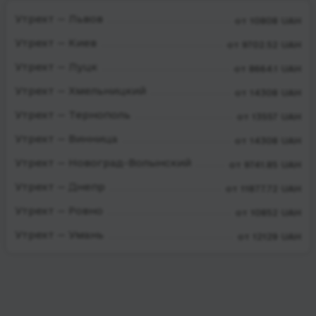
Утрехт — Львов
от 10808 UAH
Утрехт — Киев
от 9702.52 UAH
Утрехт — Луцк
от 8664.1 UAH
Утрехт — Хмельницкий
от 14308 UAH
Утрехт — Тернополь
от 13557 UAH
Утрехт — Винница
от 14308 UAH
Утрехт — Новоград-Волынский
от 9741.85 UAH
Утрехт — Днепр
от 11877.72 UAH
Утрехт — Ровно
от 10852 UAH
Утрехт — Умань
от 12129 UAH