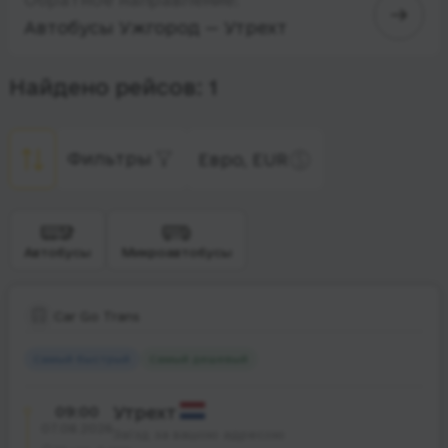
Автобусы Ужгород — Утрехт
Найдено рейсов: 1
Фильтры
Евро, EUR
Автобусы
Микроавтобусы
Car Go Trans
Самый быстрый
Самый дешевый
09:00
Утрехт
07.08.2026
Заїзд за вашою адресою