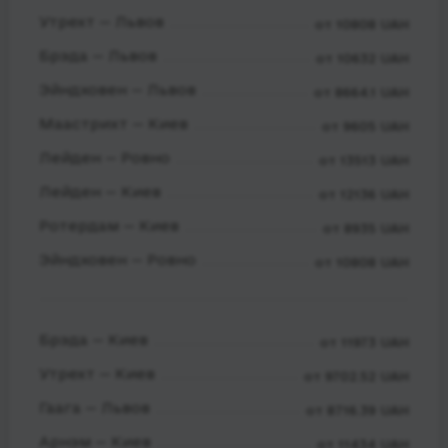
Утрехт — Львов
от 10808 UAH
Брэда — Львов
от 10632 UAH
Эйндховен — Львов
от 8664.1 UAH
Маастрихт — Киев
от 9605 UAH
Лейден — Ровно
от 13513 UAH
Лейден — Киев
от 12136 UAH
Ротердам — Киев
от 8935 UAH
Эйндховен — Ровно
от 10808 UAH
Брэда — Киев
от 11973 UAH
Утрехт — Киев
от 9702.52 UAH
Гаага — Львов
от 8716.39 UAH
Арнэм — Киев
от 11434 UAH