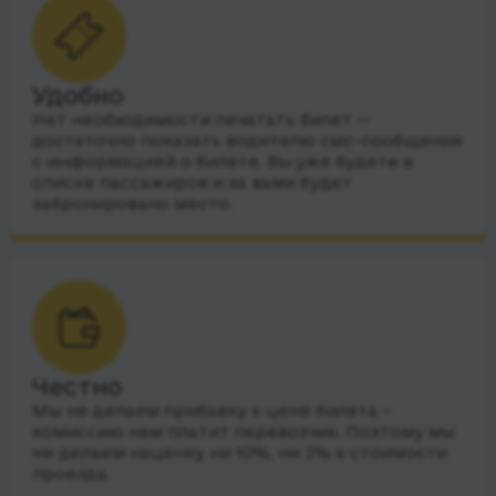
Удобно
Нет необходимости печатать билет —
достаточно показать водителю смс-сообщения
с информацией о билете. Вы уже будете в
списке пассажиров и за вами будет
забронировано место.
Честно
Мы не делаем прибавку к цене билета –
комиссию нам платит перевозчик. Поэтому мы
не делаем наценку ни 10%, ни 2% к стоимости
проезда.