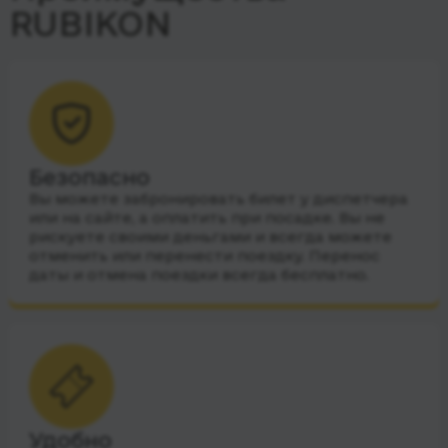
RUBIKON
Безопасно
Вы можете забронировать билет у диспетчера
или на сайте, а оплатить при посадке. Вы не
рискуете своими деньгами и всегда можете
отменить или перенести поездку. Перенос
даты и отмена поездки всегда бесплатно.
Удобно