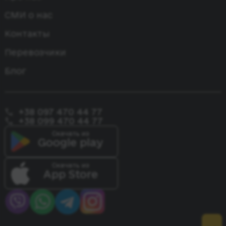
Одесса - Варшава
Лейпциг - Киев
Бремен - Одесса
СМИ о нас
Одесса - Прага
Киев - Париж
Контакты
Одесса - Констанца
Перевозчики
Блог
+38 097 470 44 77
+38 099 470 44 77
Скачать из
Google play
Скачать из
App Store