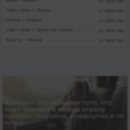
Бяла — Варна
от 1000 UAH
Светі-Влас — Варна
от 1000 UAH
Обзор — Албена
от 1000 UAH
Светі-Влас — Золотые Пески
от 1000 UAH
Бургас — Варна
от 1800 UAH
Rubikon – это гарантия того, что
ваша поездка в любую страну
пройдет спокойно, комфортно и по
плану.