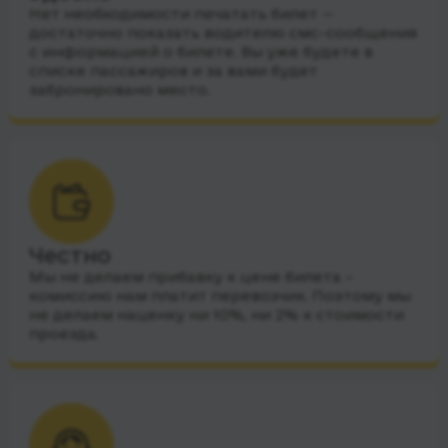
Нет необходимости печатать билет —
достаточно показать водителю смс-сообщения
с информацией о билете. Вы уже будете в
списке пассажиров и за вами будет
забронировано место.
Честно
Мы не делаем прибавку к цене билета –
комиссию нам платит перевозчик. Поэтому мы
не делаем наценку ни 10%, ни 2% к стоимости
проезда.