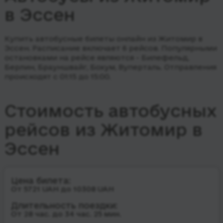
в Эссен
Купить автобусные билеты онлайн из Житомир в
Эссен. Расписание включает 6 рейсов.
Популярными
остановками на рейсе являются - Билефельд,
Берлин, Брауншвайг, Бохум, Вуперталь.
Отправления
происходят с 01:15 до 15:00.
Стоимость автобусных
рейсов из Житомир в
Эссен
Цена билета:
От 5721 UAH до 10308 UAH
Длительность поездки:
От 28 час. до 34 час. 25 мин.