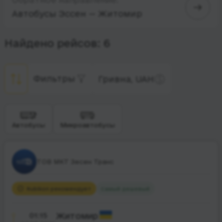
Автобусы Эссен — Житомир
Найдено рейсов: 6
Фильтры
Гривна, UAH
Автобусы
Микроавтобусы
ТОВ МКТ Зесен Транс
Rubikon рекомендует
Самый дешевый
01:15
Житомир