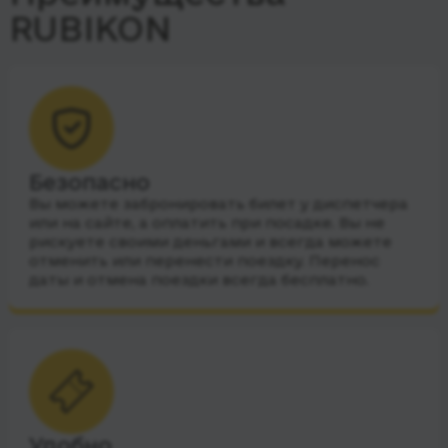
RUBIKON
Безопасно
Вы можете забронировать билет у диспетчера
или на сайте, а оплатить при посадке. Вы не
рискуете своими деньгами и всегда можете
отменить или перенести поездку. Перенос
даты и отмена поездки всегда бесплатно.
Удобно