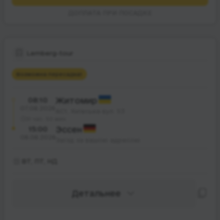
ДОПЛАТА ПРИ ПОСАДКЕ
Lemberg-tour
Возможна пересадка
1
08:10
Житомир
07.08.2026
АС1, Київська вул. 93
31 час. 50 мин.
15:00
Эссен
08.08.2026
Заїзд за вашою адресою
ВТ, ПТ, НД
Детальнее