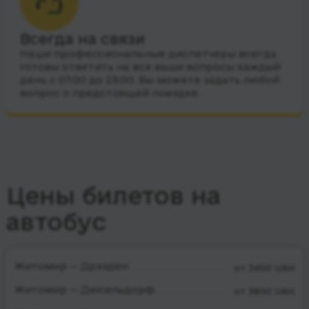
Всегда на связи
Наши профессиональные диспетчеры всегда
готовы ответить на все ваши вопросы каждый
день с 07:00 до 23:00. Вы можете задать любой
вопрос о предстоящей поездке.
Цены билетов на
автобус
Житомир — Дрэзден
от 3450 UAH
Житомир — Дюсельдорф
от 3800 UAH