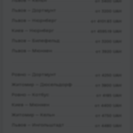
Львов — Кельн
от 3400 UAH
Львов — Дортмунт
от 3200 UAH
Львов — Нюрнберг
от 4101.83 UAH
Киев — Нюрнберг
от 4595.19 UAH
Львов — Билефельд
от 3200 UAH
Львов — Мюнхен
от 3920 UAH
Ровно — Дортмунт
от 4250 UAH
Житомир — Дюсельдорф
от 3800 UAH
Ровно — Котбус
от 4185 UAH
Киев — Мюнхен
от 4400 UAH
Житомир — Кельн
от 4750 UAH
Львов — Ингольштадт
от 4480 UAH