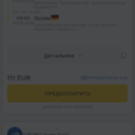
07.08.2026
Автовокзал "Центральний", вулиця Київська;
будинок 93
32 час. 45 мин.
09:00
Эссен
08.08.2026
Центральний автовокзал Ессен, вулиця
Фрайхайт; будинок 5
Детальнее
111 EUR
ПЕРЕДОПЛАТА 30%
ПРЕДОПЛАТИТЬ
ДОПЛАТА ПРИ ПОСАДКЕ
ТОВ МКТ Зесен Транс