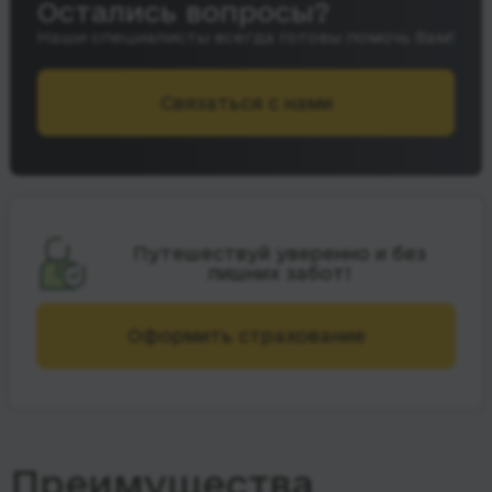
Остались вопросы?
Наши специалисты всегда готовы помочь Вам!
Связаться с нами
Путешествуй уверенно и без
лишних забот!
Оформить страхование
Преимущества