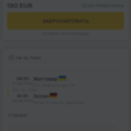
190 EUR
БЕЗ ПРЕДОПЛАТЫ
ЗАБРОНИРОВАТЬ
ОПЛАТА ПРИ ПОСАДКЕ
Car Go Trans
08:30
Житомир
07.08.2026
АС1, Київська вул. 93
33 час. 0 мин.
16:30
Эссен
08.08.2026
Заїзд за вашою адресою
Щодня