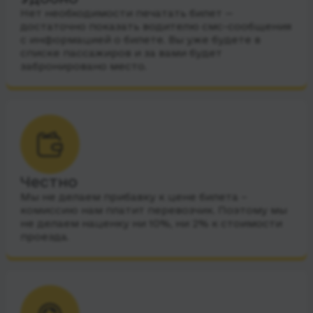
Нет необходимости печатать билет —
достаточно показать водителю смс-сообщения
с информацией о билете. Вы уже будете в
списке пассажиров и за вами будет
забронировано место.
Честно
Мы не делаем прибавку к цене билета –
комиссию нам платит перевозчик. Поэтому мы
не делаем наценку ни 10%, ни 2% к стоимости
проезда.