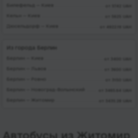
Билефельд — Киев
от 5742 UAH
Кельн — Киев
от 5625 UAH
Дюсельдорф — Киев
от 4922.19 UAH
Из города Берлин
Берлин — Киев
от 3400 UAH
Берлин — Львов
от 3600 UAH
Берлин — Ровно
от 3150 UAH
Берлин — Новоград-Волынский
от 3465.64 UAH
Берлин — Житомир
от 3435.28 UAH
Автобусы из Житомир