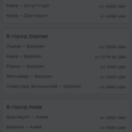
Киев — Штуттгарт
от 4400 UAH
Киев — Дортмунт
от 4599 UAH
В город Берлин
Львов — Берлин
от 3000 UAH
Киев — Берлин
от 3778.26 UAH
Ровно — Берлин
от 3150 UAH
Житомир — Берлин
от 3450 UAH
Новоград-Волынский — Берлин
от 3450 UAH
В город Киев
Дортмунт — Киев
от 4560 UAH
Берлин — Киев
от 3400 UAH