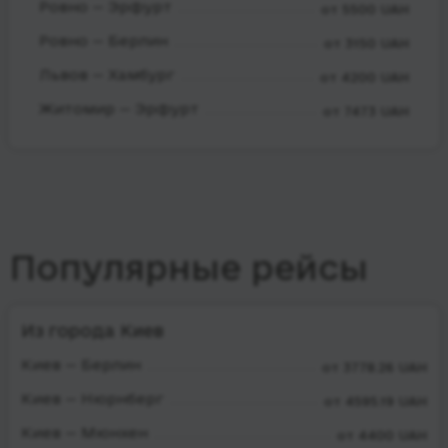
Ровно — Эрфурт
от 5500 UAH
Ровно — Берлин
от 3150 UAH
Львов — Хамбург
от 4200 UAH
Житомир — Эрфурт
от 7473 UAH
Популярные рейсы
Из города Киев
Киев — Берлин
от 3778.26 UAH
Киев — Нюрнберг
от 4595.19 UAH
Киев — Мюнхен
от 4400 UAH