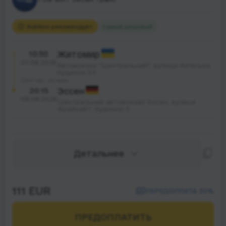
Rubikon рекомендует
Самый дешевый
10:50
Житомир
07.08.2026
Автовокзал "Центральний", вулиця Київська;
будинок 93
34 час. 25 мин.
20:15
Эссен
08.08.2026
Центральний автовокзал Ессен, вулиця
Фрайхайт; будинок 5
Детальнее
111 EUR
ПЕРЕДОПЛАТА 30%
ПРЕДОПЛАТИТЬ