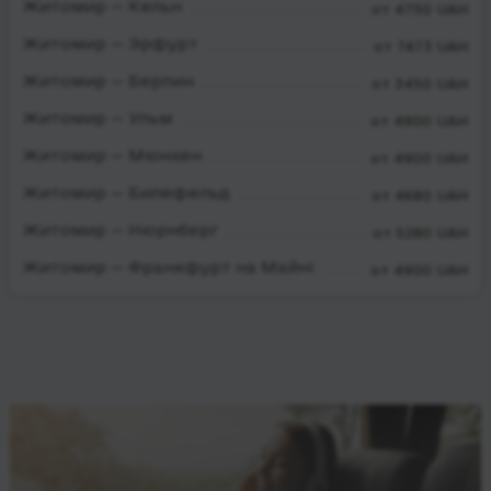
Житомир — Кельн
от 4750 UAH
Житомир — Эрфурт
от 7473 UAH
Житомир — Берлин
от 3450 UAH
Житомир — Ульм
от 4900 UAH
Житомир — Мюнхен
от 4900 UAH
Житомир — Билефельд
от 4680 UAH
Житомир — Нюрнберг
от 5280 UAH
Житомир — Франкфурт на Майні
от 4900 UAH