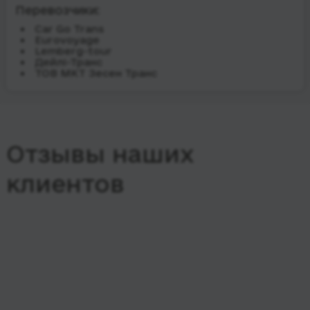
Перевозчики:
Car Go Trans
Eurovoyage
Lemberg-tour
Дейлі-Транс
ТОВ МКТ Зесен Транс
Отзывы наших
клиентов