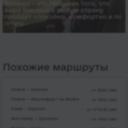
Rubikon – это гарантия того, что
ваша поездка в любую страну
пройдет спокойно, комфортно и по
плану.
Похожие маршруты
Львов — Берлин
от 3000 UAH
Львов — Франкфурт на Майні
от 3920 UAH
Киев — Берлин
от 3778.26 UAH
Житомир — Дрэзден
от 3450 UAH