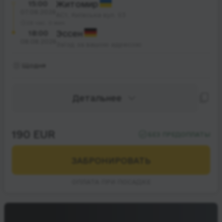
15:00
Житомир
07.08.2026
АС1, Київська вул. 93
28 час. 0 мин.
18:00
Эссен
08.08.2026
Заїзд за вашою адресою
Щодня
Детальнее
190 EUR
БЕЗ ПРЕДОПЛАТЫ
ЗАБРОНИРОВАТЬ
ОПЛАТА ПРИ ПОСАДКЕ