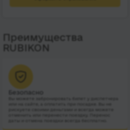
Преимущества
RUBIKON
Безопасно
Вы можете забронировать билет у диспетчера
или на сайте, а оплатить при посадке. Вы не
рискуете своими деньгами и всегда можете
отменить или перенести поездку. Перенос
даты и отмена поездки всегда бесплатно.