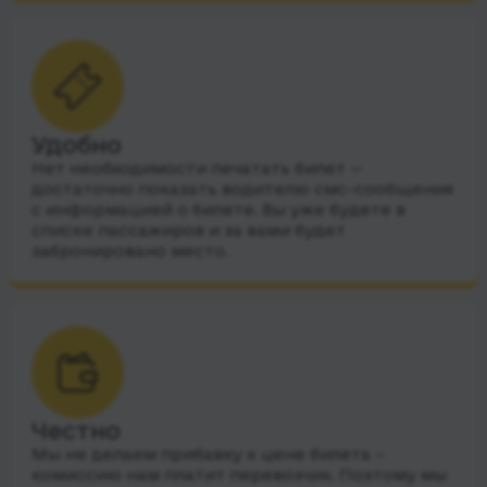
Удобно
Нет необходимости печатать билет —
достаточно показать водителю смс-сообщения
с информацией о билете. Вы уже будете в
списке пассажиров и за вами будет
забронировано место.
Честно
Мы не делаем прибавку к цене билета –
комиссию нам платит перевозчик. Поэтому мы