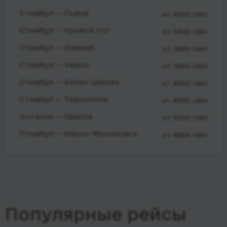
Стамбул — Львов
от 4000 UAH
Стамбул — Кривой Рог
от 5400 UAH
Стамбул — Измаил
от 3600 UAH
Стамбул — Умань
от 3800 UAH
Стамбул — Белая Церква
от 4000 UAH
Стамбул — Тернополь
от 4000 UAH
Анталия — Одесса
от 5300 UAH
Стамбул — Ивано-Франковск
от 4800 UAH
Популярные рейсы