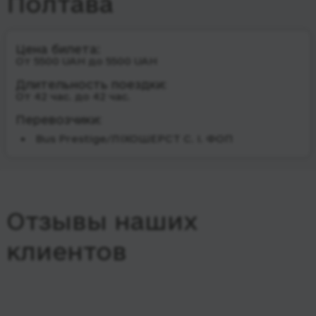
Полтава
Цена билета:
От 5500 UAH до 5500 UAH
Длительность поездки:
От 42 час. до 42 час.
Перевозчики:
Bus Prestige/ЛІХОШЕРСТ С. І. ФОП
Отзывы наших
клиентов