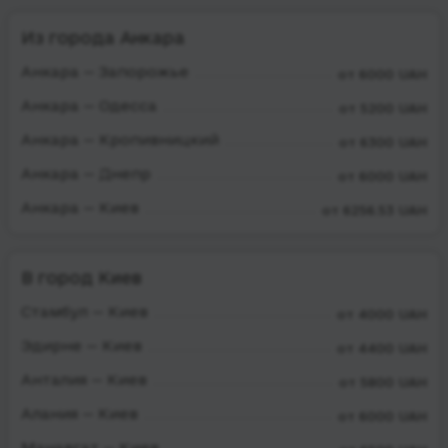
Из города Анкара
Анкара — Запорожье
от 6000 UAH
Анкара — Одесса
от 5200 UAH
Анкара — Кропивницкий
от 6300 UAH
Анкара — Днепр
от 6000 UAH
Анкара — Киев
от 6256.53 UAH
В город Киев
Стамбул — Киев
от 4000 UAH
Эдирне — Киев
от 4400 UAH
Анталия — Киев
от 5800 UAH
Алания — Киев
от 6000 UAH
Манавгат — Киев