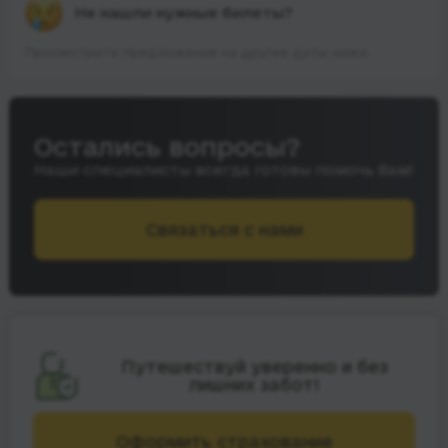
Не нашли нужные билеты?
Просмотрите предложения на другие даты ниже.
Остались вопросы?
Наши специалисты всегда готовы помочь Вам!
Связаться с нами
Путешествуй уверенно и без
лишних забот!
Оформить страхование