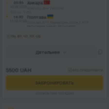
20:30
Анкара
10.08.2026
Intercity, Bus Terminal
42 час. 0 мин.
14:30
Полтава
12.08.2026
Полтава АТЛ, Харківське шосе,2 AТЛ
Автосервіс навпр. McDonalds
ПН, ВТ, ЧТ, ПТ, СБ
Детальнее
5500 UAH
БЕЗ ПРЕДОПЛАТЫ
ЗАБРОНИРОВАТЬ
ОПЛАТА ПРИ ПОСАДКЕ