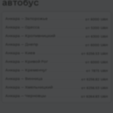
автобус
Анкара — Запорожье
от 6000 UAH
Анкара — Одесса
от 5200 UAH
Анкара — Кропивницкий
от 6300 UAH
Анкара — Днепр
от 6000 UAH
Анкара — Киев
от 6256.53 UAH
Анкара — Кривой Рог
от 6000 UAH
Анкара — Кременчуг
от 7875 UAH
Анкара — Винница
от 6256.82 UAH
Анкара — Хмельницкий
от 6256.53 UAH
Анкара — Черновцы
от 6264.83 UAH