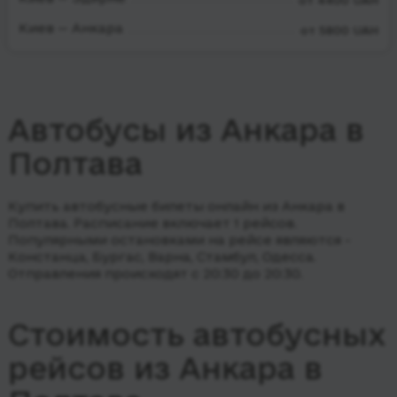
от 4400 UAH
Киев — Анкара
от 5800 UAH
Автобусы из Анкара в
Полтава
Купить автобусные билеты онлайн из Анкара в
Полтава. Расписание включает 1 рейсов.
Популярными остановками на рейсе являются -
Констанца, Бургас, Варна, Стамбул, Одесса.
Отправления происходят с 20:30 до 20:30.
Стоимость автобусных
рейсов из Анкара в