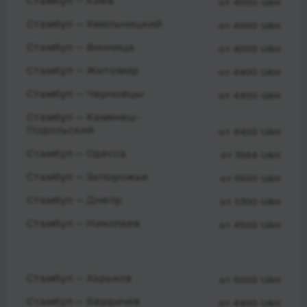
Стамбул — Киев
от 4000 UAH
Стамбул — Хмельницкий
от 4000 UAH
Стамбул — Винница
от 4000 UAH
Стамбул — Житомир
от 4400 UAH
Стамбул — Черновцы
от 4400 UAH
Стамбул — Камянец-
Подольский
от 4400 UAH
Стамбул — Одесса
от 3594 UAH
Стамбул — Запорожье
от 5500 UAH
Стамбул — Днепр
от 5300 UAH
Стамбул — Николаев
от 4500 UAH
Стамбул — Харьков
от 5000 UAH
Стамбул — Бердичев
от 4400 UAH