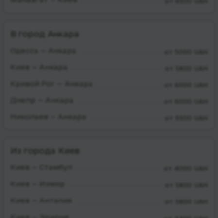
от 6500 UAH
В город Анкара
Одесса — Анкара
от 5000 UAH
Киев — Анкара
от 5800 UAH
Кривой Рог — Анкара
от 6000 UAH
Днепр — Анкара
от 6000 UAH
Николаев — Анкара
от 5500 UAH
Из города Киев
Киев — Стамбул
от 4000 UAH
Киев — Измир
от 5800 UAH
Киев — Анталия
от 5800 UAH
Киев — Эдирне