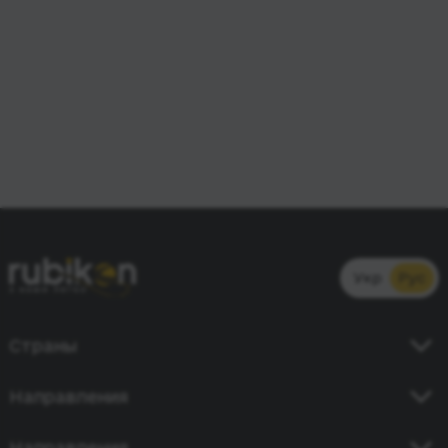
Укр
Рус
Страны
Украина
Направления
Германия
Киев - Кишинев
Направления