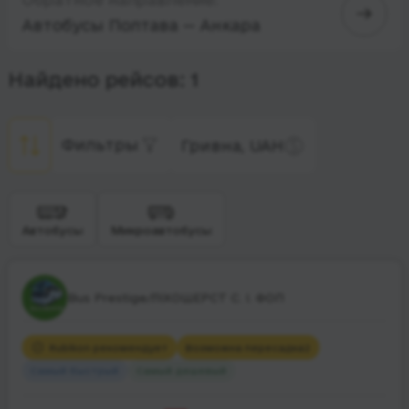
Автобусы Полтава — Анкара
Найдено рейсов: 1
Фильтры
Гривна, UAH
Автобусы
Микроавтобусы
Bus Prestige/ЛІХОШЕРСТ С. І. ФОП
Rubikon рекомендует
Возможна пересадка
2
Самый быстрый
Самый дешевый