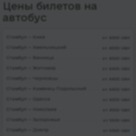
Цены билетов на
автобус
Стамбул — Киев
от 4000 UAH
Стамбул — Хмельницкий
от 4000 UAH
Стамбул — Винница
от 4000 UAH
Стамбул — Житомир
от 4400 UAH
Стамбул — Черновцы
от 4400 UAH
Стамбул — Камянец-Подольский
от 4400 UAH
Стамбул — Одесса
от 4200 UAH
Стамбул — Николаев
от 4500 UAH
Стамбул — Запорожье
от 5500 UAH
Стамбул — Днепр
от 5300 UAH