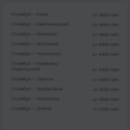
Стамбул — Киев
от 4000 UAH
Стамбул — Хмельницкий
от 4000 UAH
Стамбул — Винница
от 4000 UAH
Стамбул — Житомир
от 4400 UAH
Стамбул — Черновцы
от 4400 UAH
Стамбул — Камянец-
Подольский
от 4400 UAH
Стамбул — Одесса
от 4493 UAH
Стамбул — Запорожье
от 5500 UAH
Стамбул — Николаев
от 4500 UAH
Стамбул — Днепр
от 5300 UAH