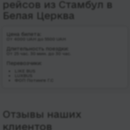
рейсов из Стамбул в
Белая Церква
Цена билета:
От 4000 UAH до 5500 UAH
Длительность поездки:
От 25 час. 30 мин. до 30 час.
Перевозчики:
LIKE BUS
LUXBUS
ФОП Потинге Г.С
Отзывы наших
клиентов