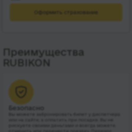
Оформить страхование
Преимущества
RUBIKON
Безопасно
Вы можете забронировать билет у диспетчера
или на сайте, а оплатить при посадке. Вы не
рискуете своими деньгами и всегда можете
отменить или перенести поездку. Перенос