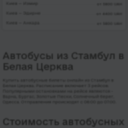
Киев — Измир
от 5800 UAH
Киев — Эдирне
от 4400 UAH
Киев — Анкара
от 5800 UAH
Автобусы из Стамбул в
Белая Церква
Купить автобусные билеты онлайн из Стамбул в
Белая Церква. Расписание включает 3 рейсов.
Популярными остановками на рейсе являются -
Варна, Бургас, Золотые Пески, Солнечный берег,
Одесса.
Отправления происходят с 06:00 до 07:00.
Стоимость автобусных