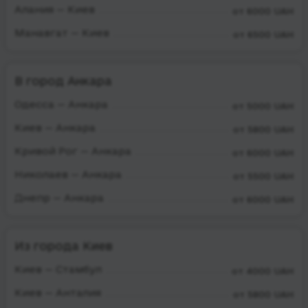
Алания — Киев
от 6000 UAH
Манавгат — Киев
от 6500 UAH
В город Анкара
Одесса — Анкара
от 5000 UAH
Киев — Анкара
от 5800 UAH
Кривой Рог — Анкара
от 6000 UAH
Николаев — Анкара
от 5500 UAH
Днепр — Анкара
от 6000 UAH
Из города Киев
Киев — Стамбул
от 4000 UAH
Киев — Анталия
от 5800 UAH