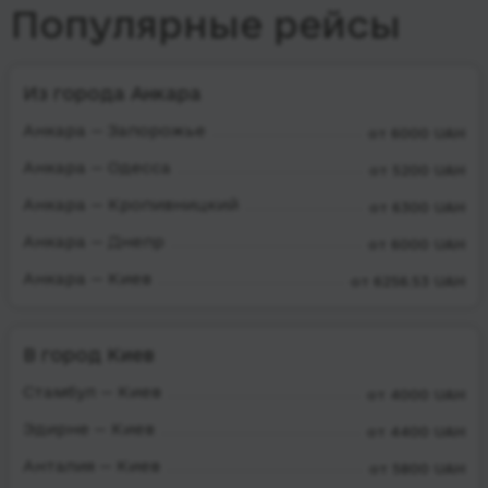
Популярные рейсы
Из города Анкара
Анкара — Запорожье
от 6000 UAH
Анкара — Одесса
от 5200 UAH
Анкара — Кропивницкий
от 6300 UAH
Анкара — Днепр
от 6000 UAH
Анкара — Киев
от 6256.53 UAH
В город Киев
Стамбул — Киев
от 4000 UAH
Эдирне — Киев
от 4400 UAH
Анталия — Киев
от 5800 UAH