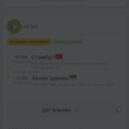
ОПЛАТА ПРИ ПОСАДКЕ
LIKE BUS
Возможна пересадка
1
Самый дешевый
07:00
Стамбул
11.08.2026
Автовокзал Esenler вулиця Альтінтепсі,
платформа 24
28 час. 45 мин.
11:45
Белая Церква
12.08.2026
(під мостом, на виїзді з міста) траса М05
Детальнее