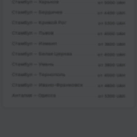
Стамбул — Харьков
от 5000 UAH
Стамбул — Бердичев
от 4400 UAH
Стамбул — Кривой Рог
от 5300 UAH
Стамбул — Львов
от 4000 UAH
Стамбул — Измаил
от 3600 UAH
Стамбул — Белая Церква
от 4000 UAH
Стамбул — Умань
от 3800 UAH
Стамбул — Тернополь
от 4000 UAH
Стамбул — Ивано-Франковск
от 4800 UAH
Анталия — Одесса
от 5300 UAH