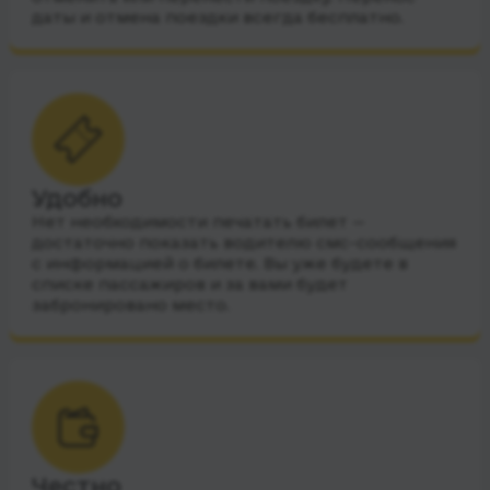
даты и отмена поездки всегда бесплатно.
Удобно
Нет необходимости печатать билет —
достаточно показать водителю смс-сообщения
с информацией о билете. Вы уже будете в
списке пассажиров и за вами будет
забронировано место.
Честно