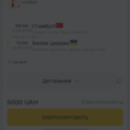
LUXBUS
06:00
Стамбул
11.08.2026
Grand S Hotel, Явуз Селім 20
30 час. 0 мин.
12:00
Белая Церква
12.08.2026
Зупинка шинного заводу під мостом
Щодня
Детальнее
5000 UAH
БЕЗ ПРЕДОПЛАТЫ
ЗАБРОНИРОВАТЬ