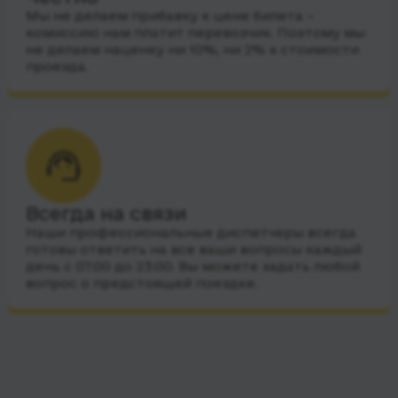
Мы не делаем прибавку к цене билета –
комиссию нам платит перевозчик. Поэтому мы
не делаем наценку ни 10%, ни 2% к стоимости
проезда.
Всегда на связи
Наши профессиональные диспетчеры всегда
готовы ответить на все ваши вопросы каждый
день с 07:00 до 23:00. Вы можете задать любой
вопрос о предстоящей поездке.