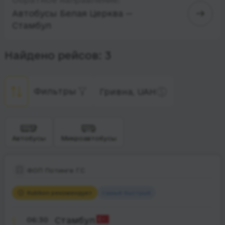
Автобусы Белая Церква —
Стамбул
Найдено рейсов: 3
Фильтры
Гривна, UAH
Автобусы
Микроавтобусы
ФОП Потинге Г.С
Rubikon рекомендует
Самый быстрый
06:30
Стамбул