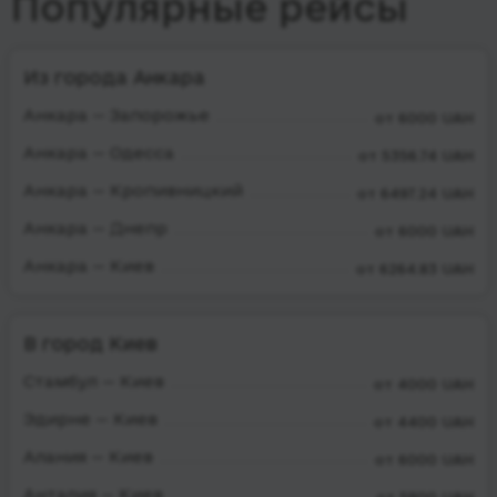
Популярные рейсы
Из города Анкара
Анкара — Запорожье
от 6000 UAH
Анкара — Одесса
от 5356.74 UAH
Анкара — Кропивницкий
от 6497.24 UAH
Анкара — Днепр
от 6000 UAH
Анкара — Киев
от 6264.83 UAH
В город Киев
Стамбул — Киев
от 4000 UAH
Эдирне — Киев
от 4400 UAH
Алания — Киев
от 6000 UAH
Анталия — Киев