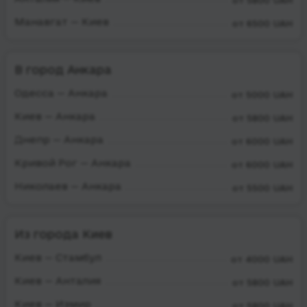
от 5800 UAH
Манавгат — Киев
от 6500 UAH
В город Анкара
Одесса — Анкара
от 5000 UAH
Киев — Анкара
от 5800 UAH
Днепр — Анкара
от 6000 UAH
Кривой Рог — Анкара
от 6000 UAH
Николаев — Анкара
от 5500 UAH
Из города Киев
Киев — Стамбул
от 4000 UAH
Киев — Анталия
от 5800 UAH
Киев — Измир
от 5800 UAH