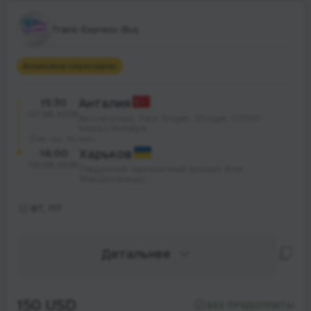
Trans-Express-Bus
Возможна пересадка
1
15:30
Анталия
07.08.2026
Автовокзал, Yeni Doğan, Otogar, 07090
Kepez/Antalya
48 час. 30 мин.
16:00
Харьков
09.08.2026
Південний залізничний вокзал біля
МакДональдс
ВТ, ПТ
Детальнее
150 USD
БЕЗ ПРЕДОПЛАТЫ