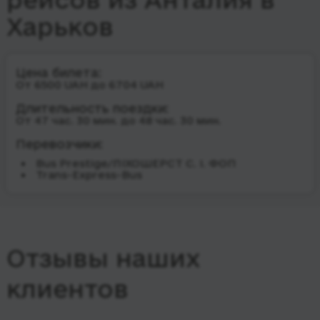
Харьков
Цена билета:
От 6500 UAH до 6704 UAH
Длительность поездки:
От 47 час. 30 мин. до 48 час. 30 мин.
Перевозчики:
Bus Prestige/ЛІХОШЕРСТ С. І. ФОП
Trans-Express-Bus
Отзывы наших
клиентов