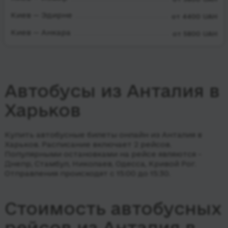
Киев — Эдирне
от 4400 UAH
Киев — Анкара
от 5800 UAH
Автобусы из Анталия в
Харьков
Купить автобусные билеты онлайн из Анталия в
Харьков. Расписание включает 2 рейсов.
Популярными остановками на рейсе являются -
Днепр, Стамбул, Николаев, Одесса, Кривой Рог.
Отправления происходят с 15:00 до 15:30.
Стоимость автобусных
рейсов из Анталия в