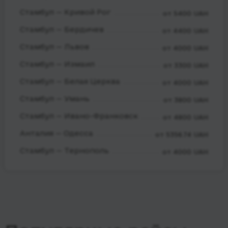
Стамбул — Кривой Рог
от 5400 UAH
Стамбул — Бердичев
от 4400 UAH
Стамбул — Львов
от 4000 UAH
Стамбул — Измаил
от 3300 UAH
Стамбул — Белая Церква
от 4000 UAH
Стамбул — Умань
от 3800 UAH
Стамбул — Ивано-Франковск
от 4800 UAH
Анталия — Одесса
от 5356.74 UAH
Стамбул — Тернополь
от 4000 UAH