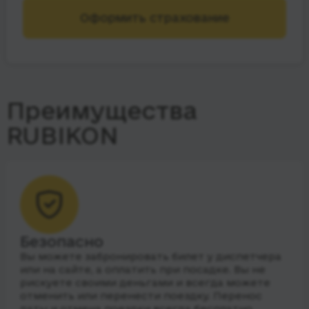
Оформить страхование
Преимущества
RUBIKON
Безопасно
Вы можете забронировать билет у диспетчера
или на сайте, а оплатить при посадке. Вы не
рискуете своими деньгами и всегда можете
отменить или перенести поездку. Перенос
даты и отмена поездки всегда бесплатно.