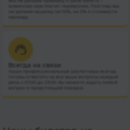
Мы не делаем прибавку к цене билета –
комиссию нам платит перевозчик. Поэтому мы
не делаем наценку ни 10%, ни 2% к стоимости
проезда.
Всегда на связи
Наши профессиональные диспетчеры всегда
готовы ответить на все ваши вопросы каждый
день с 07:00 до 23:00. Вы можете задать любой
вопрос о предстоящей поездке.