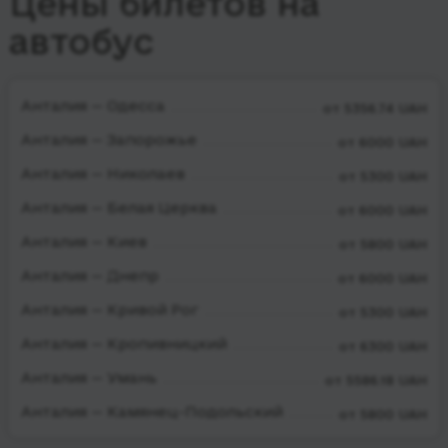
Цены билетов на
автобус
Анталия — Одесса
от 5356.74 UAH
Анталия — Запорожье
от 6000 UAH
Анталия — Николаев
от 5300 UAH
Анталия — Белая Церква
от 6000 UAH
Анталия — Киев
от 5800 UAH
Анталия — Днепр
от 6000 UAH
Анталия — Кривой Рог
от 5300 UAH
Анталия — Кропивницкий
от 6300 UAH
Анталия — Умань
от 5586.18 UAH
Анталия — Камянец-Подольский
от 5800 UAH