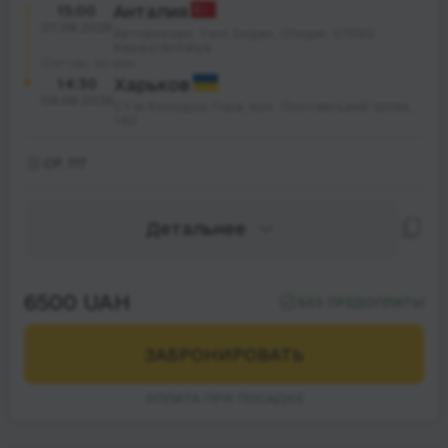
15:00
Анталия
07.08.2026
Автовокзал, Yeni Doğan, Otogar, 07090
Kepez/Antalya
47 час. 30 мин.
14:30
Харьков
09.08.2026
Ст.м.Холодна Гора, вул. Полтавський Шлях,
140
СР, ПТ
Детальнее
6500 UAH
БЕЗ ПРЕДОПЛАТЫ
ЗАБРОНИРОВАТЬ
ОПЛАТА ПРИ ПОСАДКЕ