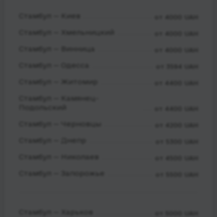
Стамбул — Киев
от 4000 UAH
Стамбул — Хмельницкий
от 4000 UAH
Стамбул — Винница
от 4000 UAH
Стамбул — Одесса
от 3594 UAH
Стамбул — Житомир
от 4400 UAH
Стамбул — Камянец-
Подольский
от 4400 UAH
Стамбул — Черновцы
от 4200 UAH
Стамбул — Днепр
от 5300 UAH
Стамбул — Николаев
от 4500 UAH
Стамбул — Запорожье
от 5500 UAH
Стамбул — Харьков
от 5000 UAH