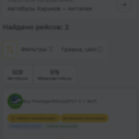
Автобусы Харьков — Анталия
Найдено рейсов: 2
Фильтры
Гривна, UAH
Автобусы
Микроавтобусы
Bus Prestige/ЛІХОШЕРСТ С. І. ФОП
Rubikon рекомендует
Возможна пересадка
2
Самый быстрый
Самый дешевый