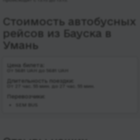
Стоимость автобусных
рейсов из Бауска в
Умань
Цена билета:
От 5681 UAH до 5681 UAH
Длительность поездки:
От 27 час. 55 мин. до 27 час. 55 мин.
Перевозчики:
SEM BUS