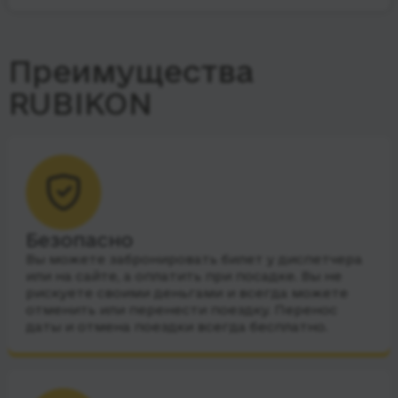
Преимущества
RUBIKON
Безопасно
Вы можете забронировать билет у диспетчера
или на сайте, а оплатить при посадке. Вы не
рискуете своими деньгами и всегда можете
отменить или перенести поездку. Перенос
даты и отмена поездки всегда бесплатно.