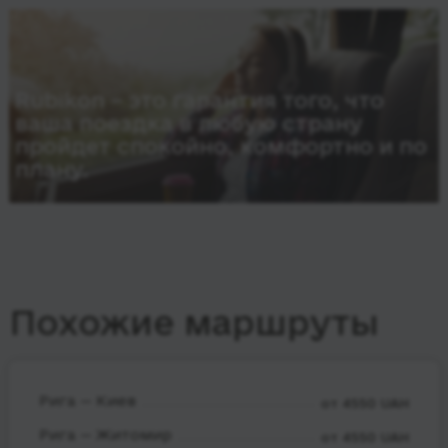
Rubikon – это гарантия того, что
ваша поездка в любую страну
пройдет спокойно, комфортно и по
плану.
Похожие маршруты
Рига — Киев
от 4550 UAH
Рига — Житомир
от 4550 UAH