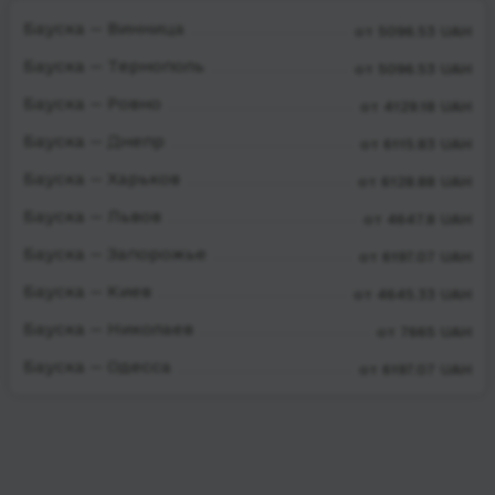
Бауска — Винница
от 5096.53 UAH
Бауска — Тернополь
от 5096.53 UAH
Бауска — Ровно
от 4129.18 UAH
Бауска — Днепр
от 6115.83 UAH
Бауска — Харьков
от 6128.88 UAH
Бауска — Львов
от 4647.8 UAH
Бауска — Запорожье
от 6197.07 UAH
Бауска — Киев
от 4645.33 UAH
Бауска — Николаев
от 7665 UAH
Бауска — Одесса
от 6197.07 UAH