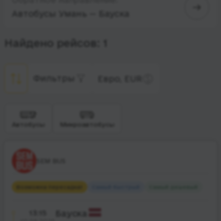
Автобусы Умань — Бауска
Найдено рейсов: 1
Фильтры
Евро, EUR
Автобусы
Микроавтобусы
SEM BUS
Возможна пересадка
1
Самый быстрый
Самый дешевый
13:15
Бауска