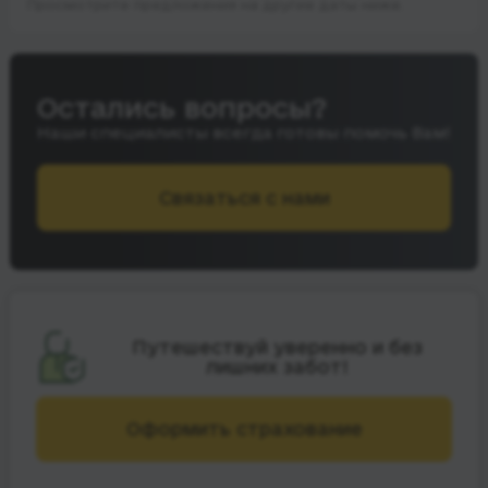
Просмотрите предложения на другие даты ниже.
Остались вопросы?
Наши специалисты всегда готовы помочь Вам!
Связаться с нами
Путешествуй уверенно и без
лишних забот!
Оформить страхование