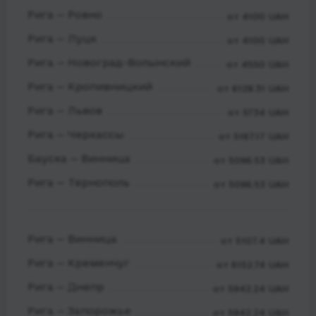
Рига — Ровно
от 4100 UAH
Рига — Луцк
от 4100 UAH
Рига — Новоград-Волынский
от 4550 UAH
Рига — Кропивницкий
от 6128.31 UAH
Рига — Львов
от 5734 UAH
Рига — Черкассы
от 5167.17 UAH
Бауска — Винница
от 5096.53 UAH
Рига — Тернополь
от 5096.53 UAH
Рига — Винница
от 5107.4 UAH
Рига — Кременчуг
от 6152.74 UAH
Рига — Днепр
от 5942.24 UAH
Рига — Запорожье
от 5942.24 UAH