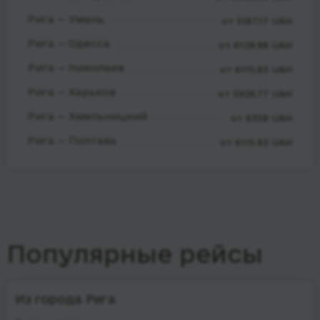
Рига — Умань
от 5167.17 UAH
Рига — Одесса
от 6128.88 UAH
Рига — Николаев
от 6115.83 UAH
Рига — Харьков
от 5926.77 UAH
Рига — Хмельницкий
от 6358 UAH
Рига — Полтава
от 6115.83 UAH
Популярные рейсы
Из города Рига