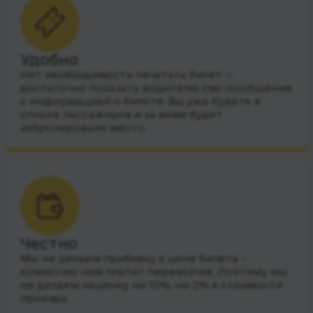
Удобно
Нет необходимости печатать билет —
достаточно показать водителю смс-сообщения
с информацией о билете. Вы уже будете в
списке пассажиров и за вами будет
забронировано место.
Честно
Мы не делаем прибавку к цене билета –
комиссию нам платит перевозчик. Поэтому мы
не делаем наценку ни 10%, ни 2% к стоимости
проезда.