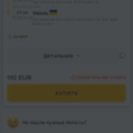
10.08.2026
автобусна зупинка, Ratslaukums
27 час. 55 мин.
17:10
Умань
11.08.2026
Автобусна зупинка біля магазину Grill, вул.
Київська 4
Щодня
Детальнее
110 EUR
ОБЯЗАТЕЛЬНАЯ ОПЛАТА
КУПИТЬ
Не нашли нужные билеты?