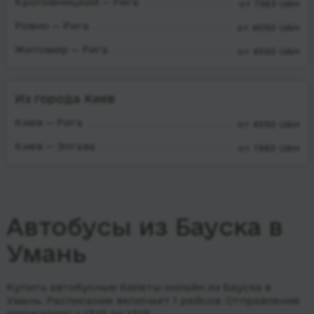
Кропивницкий — Рига
от 7563 UAH
Ровно — Рига
от 4050 UAH
Житомир — Рига
от 4550 UAH
Из города Киев
Киев — Рига
от 4550 UAH
Киев — Элгава
от 7660 UAH
Автобусы из Бауска в
Умань
Купить автобусные билеты онлайн из Бауска в
Умань. Расписание включает 1 рейсов.
Отправления
происходят с 13:15 до 13:15.