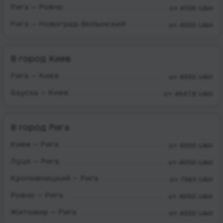
Рига — Ровно
от 4100 UAH
Рига — Новоград-Волынский
от 4550 UAH
В город Киев
Рига — Киев
от 4550 UAH
Бауска — Киев
от 4647.8 UAH
В город Рига
Киев — Рига
от 4550 UAH
Луцк — Рига
от 4050 UAH
Кропивницкий — Рига
от 7563 UAH
Ровно — Рига
от 4050 UAH
Житомир — Рига
от 4550 UAH