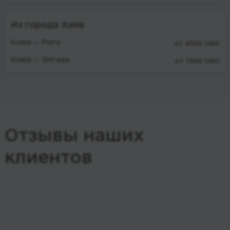
Из города Киев
Киев — Рига
от 4550 UAH
Киев — Элгава
от 7660 UAH
Отзывы наших
клиентов