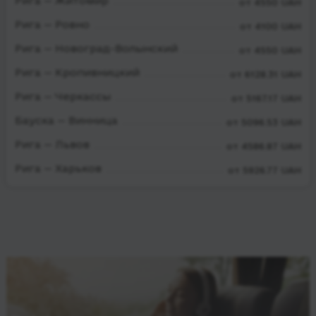
Рига — Житомир
от 4550 UAH
Рига — Ровно
от 4100 UAH
Рига — Новоград-Волынский
от 4550 UAH
Рига — Кропивницкий
от 6128.31 UAH
Рига — Черкассы
от 5167.17 UAH
Бауска — Винница
от 5096.53 UAH
Рига — Львов
от 4586.87 UAH
Рига — Харьков
от 5926.77 UAH