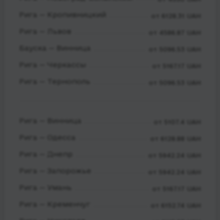
Рига — Кропивницкий
от 6128.31 UAH
Рига — Львов
от 4586.87 UAH
Бауска — Винница
от 5096.53 UAH
Рига — Черкассы
от 5167.17 UAH
Рига — Тернополь
от 5096.53 UAH
Рига — Винница
от 5107.4 UAH
Рига — Одесса
от 6128.88 UAH
Рига — Днепр
от 5942.24 UAH
Рига — Запорожье
от 5942.24 UAH
Рига — Умань
от 5167.17 UAH
Рига — Кременчуг
от 6152.74 UAH