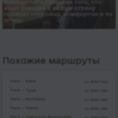
Rubikon – это гарантия того, что
ваша поездка в любую страну
пройдет спокойно, комфортно и по
плану.
Похожие маршруты
Рига — Киев
от 4550 UAH
Рига — Луцк
от 4100 UAH
Рига — Житомир
от 4550 UAH
Рига — Ровно
от 4100 UAH
Рига — Новоград-Волынский
от 4550 UAH