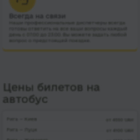
Всегда на связи
Наши профессиональные диспетчеры всегда
готовы ответить на все ваши вопросы каждый
день с 07:00 до 23:00. Вы можете задать любой
вопрос о предстоящей поездке.
Цены билетов на
автобус
Рига — Киев
от 4550 UAH
Рига — Луцк
от 4100 UAH