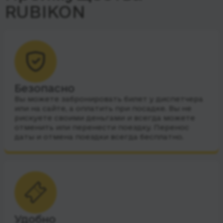
RUBIKON
Безопасно
Вы можете забронировать билет у диспетчера
или на сайте, а оплатить при посадке. Вы не
рискуете своими деньгами и всегда можете
отменить или перенести поездку. Перенос
даты и отмена поездки всегда бесплатно.
Удобно