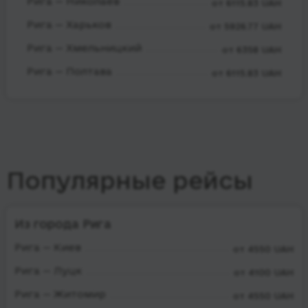
Рига — Николаев
от 6115.83 UAH
Рига — Харьков
от 5926.77 UAH
Рига — Хмельницкий
от 6358 UAH
Рига — Полтава
от 6115.83 UAH
Популярные рейсы
Из города Рига
Рига — Киев
от 4550 UAH
Рига — Луцк
от 4100 UAH
Рига — Житомир
от 4550 UAH