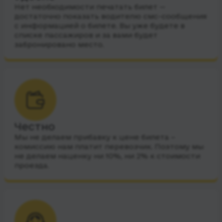
Нет необходимости печатать билет —
достаточно показать водителю смс-сообщения
с информацией о билете. Вы уже будете в
списке пассажиров и за вами будет
забронировано место.
Честно
Мы не делаем прибавку к цене билета –
комиссию нам платит перевозчик. Поэтому мы
не делаем наценку ни 10%, ни 2% к стоимости
проезда.