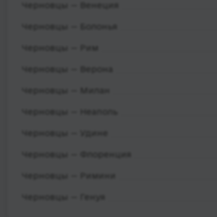
Черновцы — Венеция
Черновцы — Болонья
Черновцы — Рим
Черновцы — Верона
Черновцы — Милан
Черновцы — Неаполь
Черновцы — Удине
Черновцы — Флоренция
Черновцы — Римини
Черновцы — Генуя