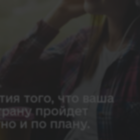
тия того, что ваша
трану пройдет
но и по плану.