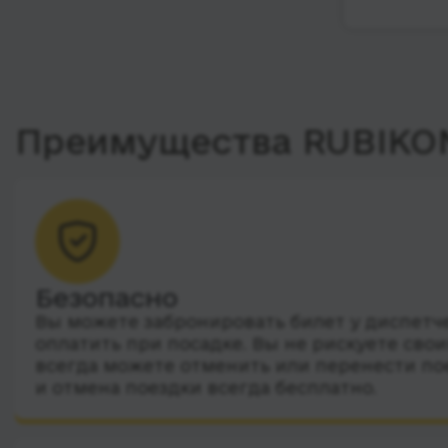
Преимущества RUBIKO
Безопасно
Вы можете забронировать билет у диспетчер
оплатить при посадке. Вы не рискуете сво
всегда можете отменить или перенести по
и отмена поездки всегда бесплатно.