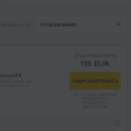
Отправлению
тировать по
БЕЗ ПРЕДОПЛАТЫ
115 EUR
Брешия
ЗАБРОНИРОВАТЬ
Автостанція, Віа
Сольферіно, 6
ОТ 2-Х ПАССАЖИРОВ
ПРЕДОПЛАТА
СТОИМОСТИ 1
БИЛЕТА(ОВ)