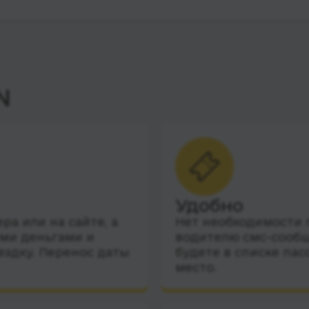
N
Удобно
а или на сайте, а
Нет необходимости п
ими деньгами и
водителю смс-сообщ
ездку. Перенос даты
будете в списке пас
место.