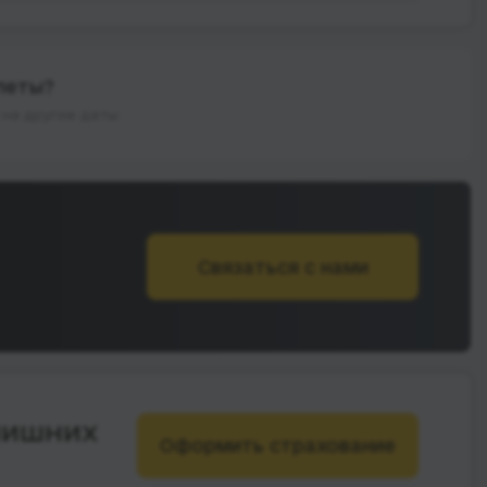
леты?
на другие даты
Связаться с нами
лишних
Оформить страхование