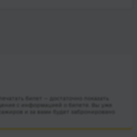
ечатать билет — достаточно показать
ения с информацией о билете. Вы уже
сажиров и за вами будет забронировано