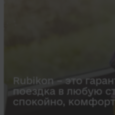
Rubikon – это гаран
поездка в любую с
спокойно, комфорт