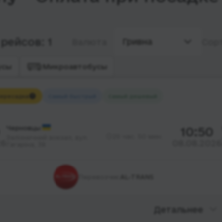
рейсов: 1
Гривна
Валюта
Сор
усы
Микроавтобусы
ересадка
Самый быстрый
Самый дешевый
Черновцы
10:50
29 час. 50 мин.
Залізничний вокзал, вул.
26
08.08.2026
Гагаріна, 38
Перевозчик:
AL-TRANS
Детальнее