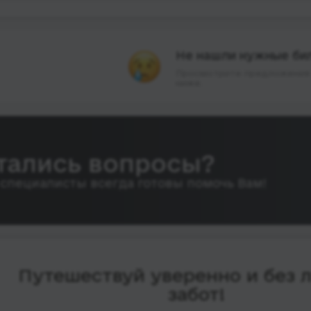
Не нашли нужные би
Просмотрите предложения 
ниже.
тались вопросы?
специалисты всегда готовы помочь Вам!
Путешествуй уверенно и без 
забот!