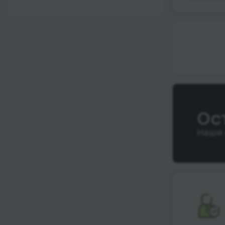
12:00 - 18:00
Wi-Fi
После 18:00
Туалет
Розетка
Климат-контроль
Напитки
Индивидуальные
Ос
ремни безопасности
Наши 
Видеосистема
Аудиосистема в
автобусе
Сидения
повышенного
комфорта
Лежачие места