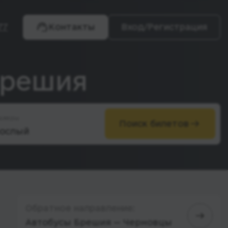
77
Контакты
Вход/Регистрация
Брешия
ажиры
Поиск билетов
Обратное направление:
Автобусы Брешия — Черновцы