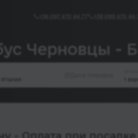
+38 097 470 44 77
+38 099 470 44 
бус Черновцы - 
Пасс
Дата поездки
у - Оплата при посадке