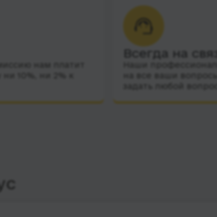
Всегда на свя
миссию нам платит
Наши профессиональ
 ни 10%, ни 2% к
на все ваши вопросы
задать любой вопро
ус