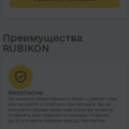
Преимущества
RUBIKON
Безопасно
Вы можете забронировать билет у диспетчера
или на сайте, а оплатить при посадке. Вы не
рискуете своими деньгами и всегда можете
отменить или перенести поездку. Перенос
даты и отмена поездки всегда бесплатно.