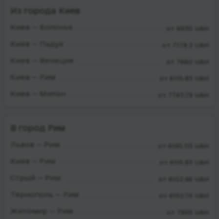
Из города Киев
Киев — Болонья
от 6930 UAH
Киев — Падуя
от 7178.2 UAH
Киев — Венеция
от 7660 UAH
Киев — Рим
от 6115.83 UAH
Киев — Милан
от 7743.79 UAH
В город Рим
Львов — Рим
от 6195.03 UAH
Киев — Рим
от 6115.83 UAH
Стрый — Рим
от 6152.96 UAH
Тернополь — Рим
от 6152.74 UAH
Житомир — Рим
от 7665 UAH