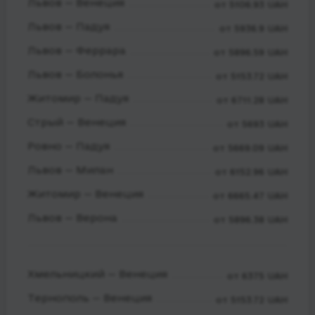
Львов — Венеция
от 5106.93 UAH
Львов — Падуя
от 5936.9 UAH
Львов — Феррара
от 5896.59 UAH
Львов — Болонья
от 5153.72 UAH
Житомир — Падуя
от 6711.28 UAH
Стрый — Венеция
от 5693 UAH
Ровно — Падуя
от 5669.09 UAH
Львов — Милан
от 6152.96 UAH
Житомир — Венеция
от 6665.47 UAH
Львов — Верона
от 5896.38 UAH
Хмельницкий — Венеция
от 6375 UAH
Тернополь — Венеция
от 5153.72 UAH