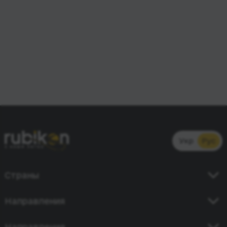
Укр
Рус
Страны
Украина
Направления
Германия
Киев - Кишинев
Направления