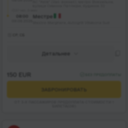
08.08.2026
АС "Київ" (Зал. вокзал), метро Вокзальна;
вулиця Симона Петлюри; будинок 32
27 час. 0 мин.
08:00
Местре
09.08.2026
Mestre Marghera, Autogrill Villabona Sud
СР, СБ
Детальнее
150 EUR
БЕЗ ПРЕДОПЛАТЫ
ЗАБРОНИРОВАТЬ
ОТ 3-Х ПАССАЖИРОВ ПРЕДОПЛАТА СТОИМОСТИ 1
БИЛЕТА(ОВ)