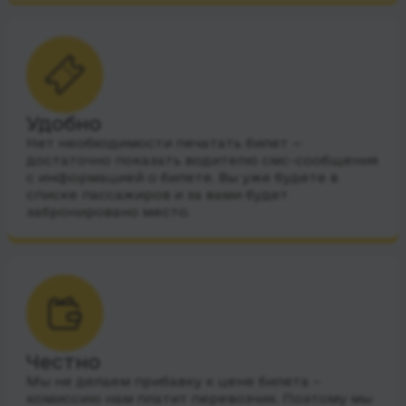
Удобно
Нет необходимости печатать билет —
достаточно показать водителю смс-сообщения
с информацией о билете. Вы уже будете в
списке пассажиров и за вами будет
забронировано место.
Честно
Мы не делаем прибавку к цене билета –
комиссию нам платит перевозчик. Поэтому мы