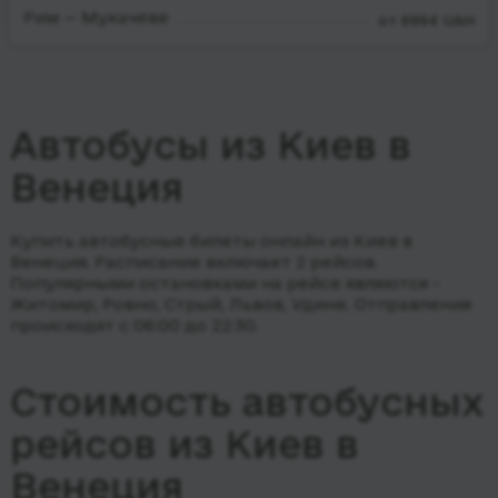
Рим — Мукачеве
от 6994 UAH
Автобусы из Киев в
Венеция
Купить автобусные билеты онлайн из Киев в
Венеция. Расписание включает 2 рейсов.
Популярными остановками на рейсе являются -
Житомир, Ровно, Стрый, Львов, Удине.
Отправления
происходят с 06:00 до 22:30.
Стоимость автобусных
рейсов из Киев в
Венеция