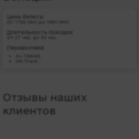
Цена билета:
От 7150 UAH до 7661 UAH
Длительность поездки:
От 27 час. до 33 час.
Перевозчики:
AL-TRANS
OK-Trans
Отзывы наших
клиентов