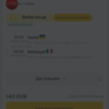
AL-TRANS
Возможна пересадка
1+
Самый дешевый
22:30
Киев
08.08.2026
АС "Київ", вул. С. Петлюри, 32 (10пл.)
33 час. 0 мин.
06:30
Венеция
10.08.2026
Mestre Marghera, Autogrill Villabona Sud
Детальнее
140 EUR
БЕЗ ПРЕДОПЛАТЫ