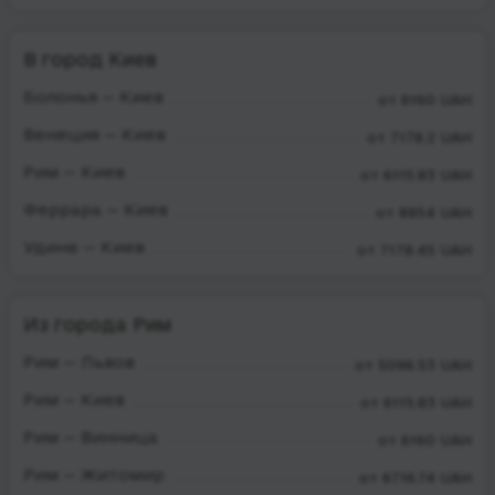
В город Киев
Болонья — Киев
от 6160 UAH
Венеция — Киев
от 7178.2 UAH
Рим — Киев
от 6115.83 UAH
Феррара — Киев
от 8954 UAH
Удине — Киев
от 7178.45 UAH
Из города Рим
Рим — Львов
от 5096.53 UAH
Рим — Киев
от 6115.83 UAH
Рим — Винница
от 6160 UAH
Рим — Житомир
от 6716.74 UAH