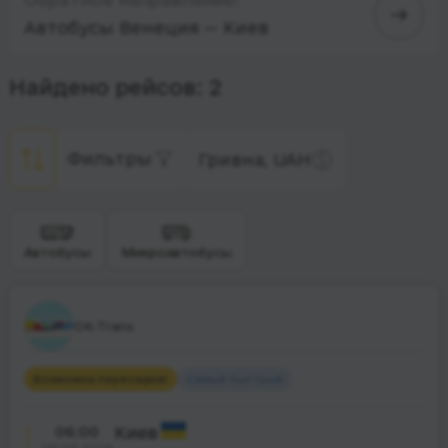
Автобусы Венеция — Киев
Найдено рейсов: 2
Фильтры
Гривна, UAH
Автобусы
Микроавтобусы
OK-Trans
Возможна пересадка
1
Самый быстрый
06:00
Киев