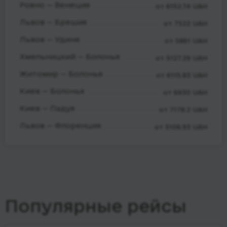
Ровно — Венеция
от 6152.74 UAH
Львов — Брешия
от 7522 UAH
Львов — Удине
от 5861 UAH
Хмельницкий — Болонья
от 5127.29 UAH
Житомир — Болонья
от 6115.83 UAH
Киев — Болонья
от 6930 UAH
Киев — Падуя
от 7178.2 UAH
Львов — Флоренция
от 5106.93 UAH
Популярные рейсы