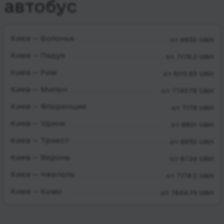
автобус
Киев — Болонья
от 6930 UAH
Киев — Падуя
от 7178.2 UAH
Киев — Рим
от 6115.83 UAH
Киев — Милан
от 7743.79 UAH
Киев — Флоренция
от 7178 UAH
Киев — Удине
от 8901 UAH
Киев — Триест
от 6930 UAH
Киев — Верона
от 8724 UAH
Киев — Неаполь
от 7178.2 UAH
Киев — Комо
от 7644.79 UAH