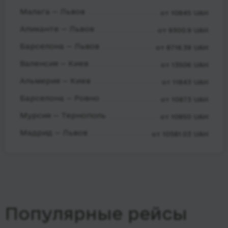
Малага — Львов
от 10845 UAH
Аликанте — Львов
от 9300.9 UAH
Барселона — Львов
от 8716.39 UAH
Валенсия — Киев
от 13506 UAH
Альмерия — Киев
от 11843 UAH
Барселона — Ровно
от 10873 UAH
Мурсия — Тернополь
от 10850 UAH
Мадрид — Львов
от 10581.03 UAH
Популярные рейсы