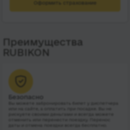
Оформить страхование
Преимущества
RUBIKON
Безопасно
Вы можете забронировать билет у диспетчера
или на сайте, а оплатить при посадке. Вы не
рискуете своими деньгами и всегда можете
отменить или перенести поездку. Перенос
даты и отмена поездки всегда бесплатно.