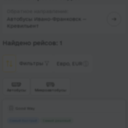
Обратное направление:
Автобусы Ивано-Франковск —
Кревильент
Найдено рейсов: 1
Фильтры
Евро, EUR
Автобусы
Микроавтобусы
Good Way
Самый быстрый
Самый дешевый