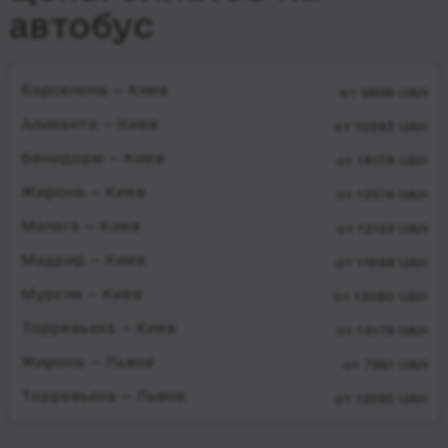
автобус
Барселона — Киев
от 9806 UAH
Аликанте — Киев
от 10593 UAH
Бенидорм — Киев
от 14179 UAH
Жирона — Киев
от 12574 UAH
Малага — Киев
от 12122 UAH
Мадрид — Киев
от 11848 UAH
Мурсия — Киев
от 12080 UAH
Торревьеха — Киев
от 14179 UAH
Жирона — Львов
от 7961 UAH
Торревьеха — Львов
от 12595 UAH