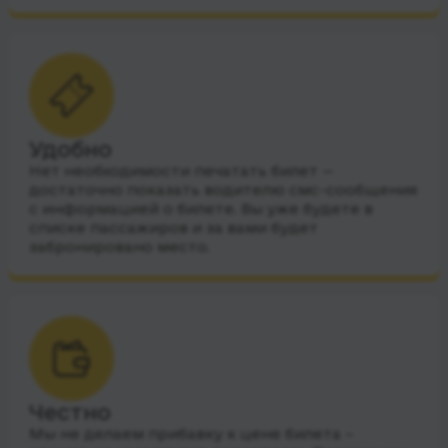
Удобно
Нет необходимости печатать билет —
достаточно показать водителю смс-сообщения
с информацией о билете. Вы уже будете в
списке пассажиров и за вами будет
забронировано место.
Честно
Мы не делаем прибавку к цене билета –