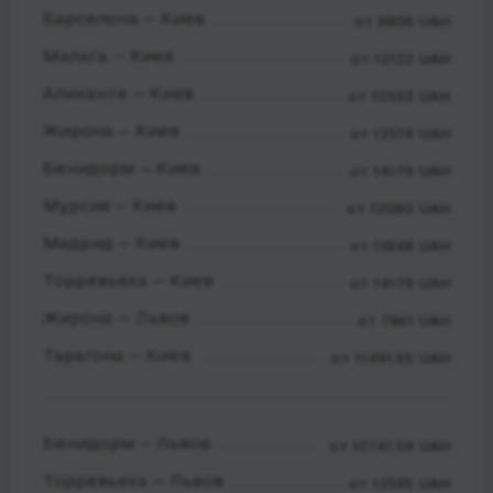
Барселона — Киев
от 9806 UAH
Малага — Киев
от 12122 UAH
Аликанте — Киев
от 10593 UAH
Жирона — Киев
от 12574 UAH
Бенидорм — Киев
от 14179 UAH
Мурсия — Киев
от 12080 UAH
Мадрид — Киев
от 11848 UAH
Торревьеха — Киев
от 14179 UAH
Жирона — Львов
от 7961 UAH
Тарагона — Киев
от 11491.65 UAH
Бенидорм — Львов
от 10741.59 UAH
Торревьеха — Львов
от 12595 UAH