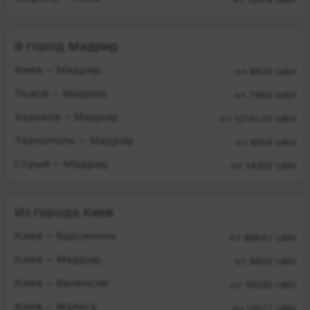
В город Мадрид
Киев — Мадрид
от 8920 UAH
Львов — Мадрид
от 7900 UAH
Харьков — Мадрид
от 12741.32 UAH
Тернополь — Мадрид
от 8104 UAH
Стрый — Мадрид
от 14352 UAH
Из города Киев
Киев — Барселона
от 8664.1 UAH
Киев — Мадрид
от 8920 UAH
Киев — Валенсия
от 10035 UAH
Киев — Малага
от 11077 UAH