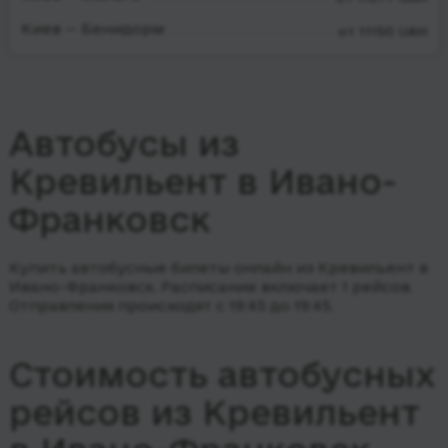
Киев — Бенидорм
от 11150 UAH
Автобусы из
Кревильент в Ивано-
Франковск
Купить автобусные билеты онлайн из Кревильент в
Ивано-Франковск. Расписание включает 1 рейсов.
Отправления происходят с 19:45 до 19:45.
Стоимость автобусных
рейсов из Кревильент