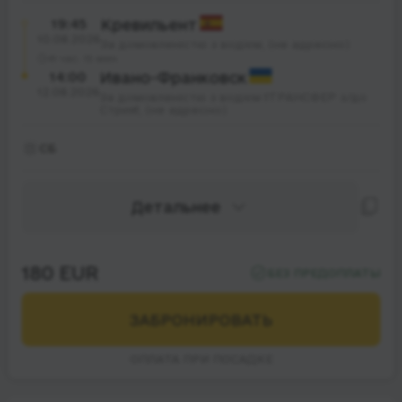
19:45
Кревильент
10.08.2026
За домовленістю з водієм, (не адресно)
41 час. 15 мин.
14:00
Ивано-Франковск
12.08.2026
За домовленістю з водієм ❗️ТРАНСФЕР з/до
Стрия❗️, (не адресно)
СБ
Детальнее
180 EUR
БЕЗ ПРЕДОПЛАТЫ
ЗАБРОНИРОВАТЬ
ОПЛАТА ПРИ ПОСАДКЕ