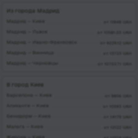
Из города Мадрид
Мадрид — Киев
от 11848 UAH
Мадрид — Львов
от 10581.03 UAH
Мадрид — Ивано-Франковск
от 9229.12 UAH
Мадрид — Винница
от 13723 UAH
Мадрид — Черновцы
от 10702.71 UAH
В город Киев
Барселона — Киев
от 9806 UAH
Аликанте — Киев
от 10593 UAH
Бенидорм — Киев
от 14179 UAH
Малага — Киев
от 12122 UAH
Жирона — Киев
от 12574 UAH