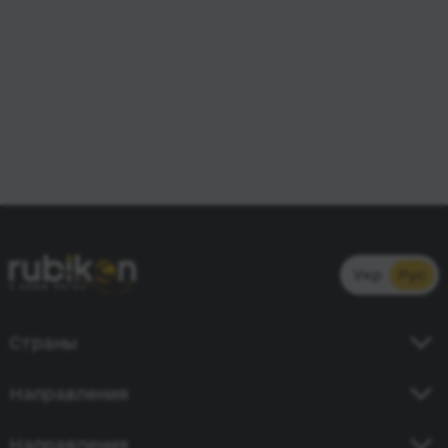
Укр
Рус
Страны
Украина
Направления
Германия
Киев - Кишинев
Направления