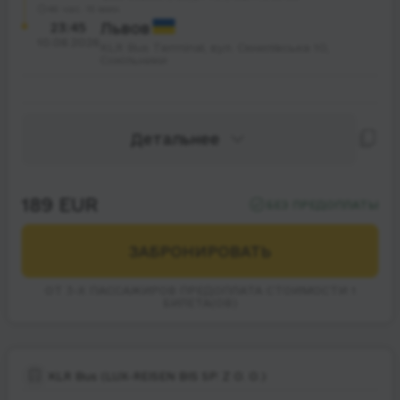
46 час. 15 мин.
23:45
Львов
10.08.2026
KLR Bus Terminal, вул. Скнилівська 10,
Сокільники
Детальнее
189 EUR
БЕЗ ПРЕДОПЛАТЫ
ЗАБРОНИРОВАТЬ
ОТ 3-Х ПАССАЖИРОВ ПРЕДОПЛАТА СТОИМОСТИ 1
БИЛЕТА(ОВ)
KLR Bus (LUX-REISEN BIS SP. Z O. O.)