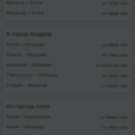
Малага — Киев
от 12122 UAH
Мадрид — Киев
от 11848 UAH
В город Мадрид
Киев — Мадрид
от 8920 UAH
Львов — Мадрид
от 7900 UAH
Харьков — Мадрид
от 12741.32 UAH
Тернополь — Мадрид
от 8104 UAH
Стрый — Мадрид
от 14352 UAH
Из города Киев
Киев — Барселона
от 8664.1 UAH
Киев — Мадрид
от 8920 UAH