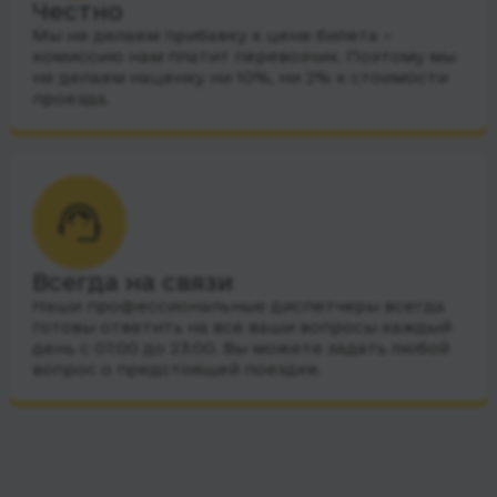
Честно
Мы не делаем прибавку к цене билета –
комиссию нам платит перевозчик. Поэтому мы
не делаем наценку ни 10%, ни 2% к стоимости
проезда.
Всегда на связи
Наши профессиональные диспетчеры всегда
готовы ответить на все ваши вопросы каждый
день с 07:00 до 23:00. Вы можете задать любой
вопрос о предстоящей поездке.