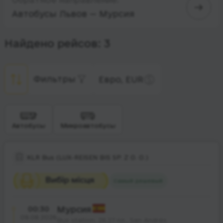
Автобусы Львов — Мурсия
Найдено рейсов: 3
Фильтры
Евро, EUR
Автобусы
Микроавтобусы
KLR Bus (LUX-REISEN BIS SP. Z O. O.)
Самый дешевый
00:30
Мурсия
09.08.2026
Bus station, 26,27 пл., San Andrés