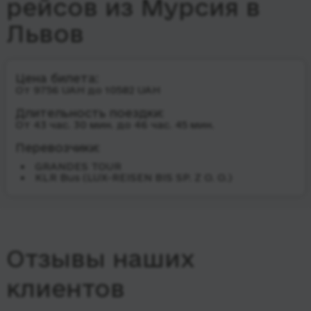
рейсов из Мурсия в
Львов
Цена билета:
От 9756 UAH до 10582 UAH
Длительность поездки:
От 43 час. 30 мин. до 46 час. 45 мин.
Перевозчики:
GRANDES TOUR
KLR Bus (LUX-REISEN BIS SP. Z O. O.)
Отзывы наших
клиентов