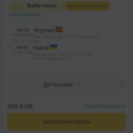
Возможна пересадка
1
Самый дешевый
00:30
Мурсия
09.08.2026
Bus station, 26,27 пл., San Andrés
46 час. 45 мин.
00:15
Львов
11.08.2026
Ж/Д вокзал, платна парковка,
вул.Чернівецька 21
Детальнее
189 EUR
БЕЗ ПРЕДОПЛАТЫ
ЗАБРОНИРОВАТЬ