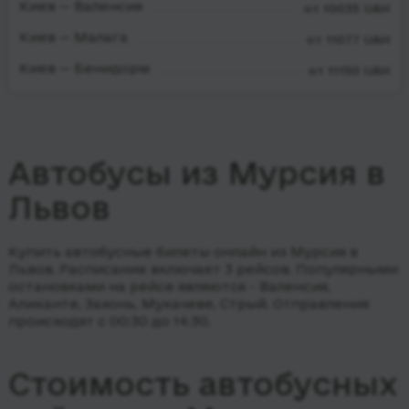
Киев — Валенсия
от 10035 UAH
Киев — Малага
от 11077 UAH
Киев — Бенидорм
от 11150 UAH
Автобусы из Мурсия в
Львов
Купить автобусные билеты онлайн из Мурсия в
Львов. Расписание включает 3 рейсов.
Популярными
остановками на рейсе являются - Валенсия,
Аликанте, Захонь, Мукачеве, Стрый.
Отправления
происходят с 00:30 до 14:30.
Стоимость автобусных