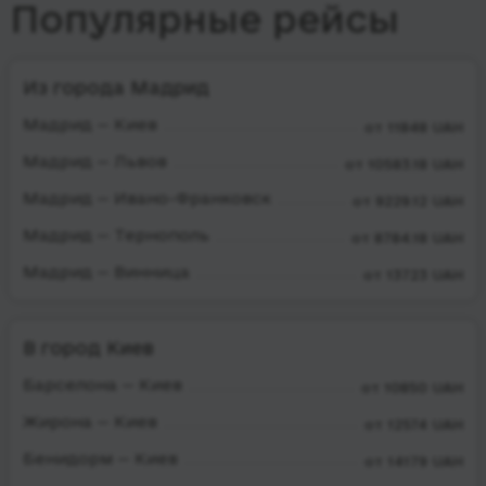
Популярные рейсы
Из города Мадрид
Мадрид — Киев
от 11848 UAH
Мадрид — Львов
от 10583.18 UAH
Мадрид — Ивано-Франковск
от 9229.12 UAH
Мадрид — Тернополь
от 8784.18 UAH
Мадрид — Винница
от 13723 UAH
В город Киев
Барселона — Киев
от 10850 UAH
Жирона — Киев
от 12574 UAH
Бенидорм — Киев
от 14179 UAH