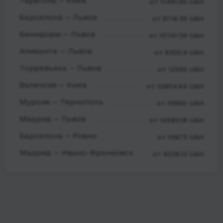
Тарагона — Киев
от 11491.65 UAH
Барселона — Львов
от 8716.39 UAH
Бенидорм — Львов
от 10741.59 UAH
Аликанте — Львов
от 9300.9 UAH
Торревьеха — Львов
от 12595 UAH
Валенсия — Киев
от 10804.64 UAH
Мурсия — Тернополь
от 10850 UAH
Мадрид — Львов
от 10583.18 UAH
Барселона — Ровно
от 10873 UAH
Мадрид — Ивано-Франковск
от 9229.12 UAH