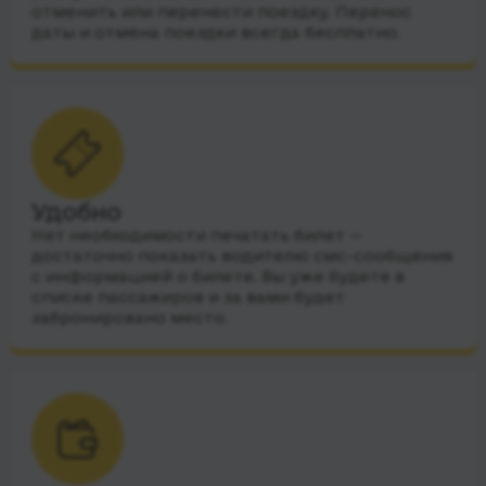
отменить или перенести поездку. Перенос
даты и отмена поездки всегда бесплатно.
Удобно
Нет необходимости печатать билет —
достаточно показать водителю смс-сообщения
с информацией о билете. Вы уже будете в
списке пассажиров и за вами будет
забронировано место.