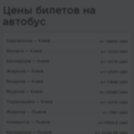
Цены билетов на
автобус
Барселона — Киев
от 10850 UAH
Малага — Киев
от 12122 UAH
Бенидорм — Киев
от 14179 UAH
Жирона — Киев
от 12574 UAH
Мадрид — Киев
от 11848 UAH
Мурсия — Киев
от 12080 UAH
Торревьеха — Киев
от 14179 UAH
Жирона — Львов
от 7961 UAH
Аликанте — Львов
от 9300.9 UAH
Бенидорм — Львов
от 10741.59 UAH