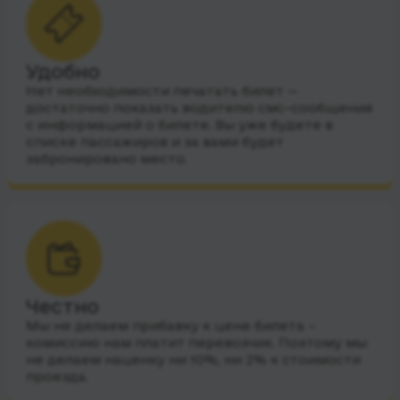
Удобно
Нет необходимости печатать билет —
достаточно показать водителю смс-сообщения
с информацией о билете. Вы уже будете в
списке пассажиров и за вами будет
забронировано место.
Честно
Мы не делаем прибавку к цене билета –
комиссию нам платит перевозчик. Поэтому мы
не делаем наценку ни 10%, ни 2% к стоимости
проезда.