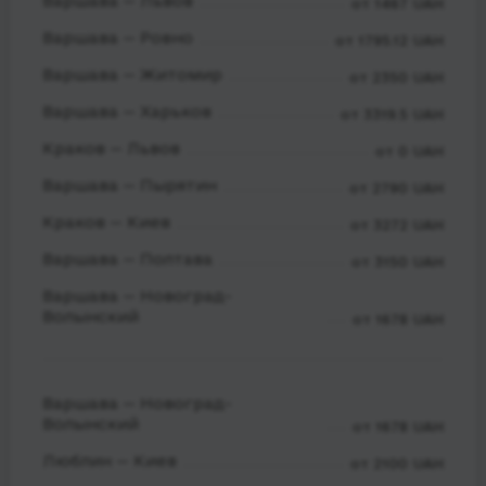
Варшава — Львов
от 1467 UAH
Варшава — Ровно
от 1795.12 UAH
Варшава — Житомир
от 2350 UAH
Варшава — Харьков
от 3319.5 UAH
Краков — Львов
от 0 UAH
Варшава — Пырятин
от 2790 UAH
Краков — Киев
от 3272 UAH
Варшава — Полтава
от 3150 UAH
Варшава — Новоград-
Волынский
от 1678 UAH
Варшава — Новоград-
Волынский
от 1678 UAH
Люблин — Киев
от 2100 UAH