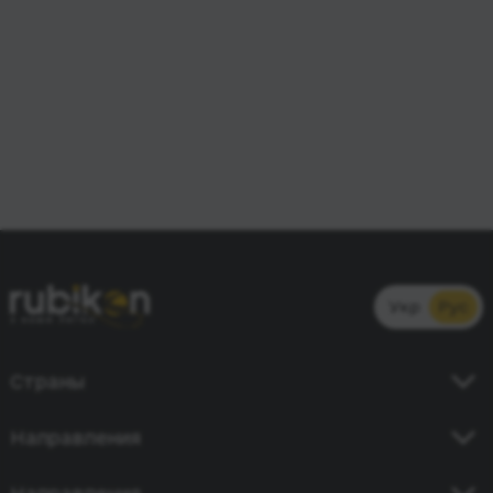
Укр
Рус
Страны
Украина
Направления
Германия
Киев - Кишинев