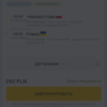
Самый быстрый
Самый дешевый
16:00
Чехоностова
10.08.2026
Автовокзал Ченстохова, проспект
Вольності; будинок 45/47
15 час. 35 мин.
08:35
Ровно
11.08.2026
Автовокзал "Центральний", вулиця Київська;
будинок 40
Детальнее
250 PLN
БЕЗ ПРЕДОПЛАТЫ
ЗАБРОНИРОВАТЬ
ОТ 3-Х ПАССАЖИРОВ ПРЕДОПЛАТА СТОИМОСТИ 1