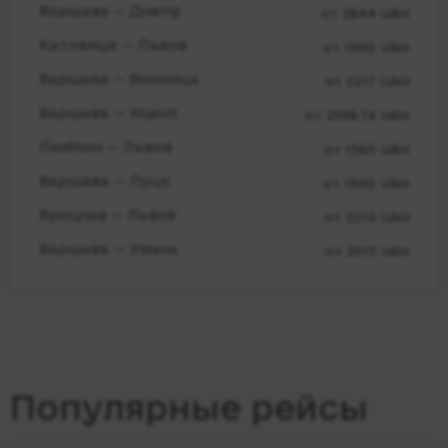
Варшава — Днепр
от 2844 UAH
Катовице — Львов
от 1900 UAH
Варшава — Винница
от 2217 UAH
Варшава — Хорол
от 2596.74 UAH
Люблин — Львов
от 1560 UAH
Варшава — Луцк
от 1500 UAH
Вроцлав — Львов
от 2214 UAH
Варшава — Умань
от 2513 UAH
Популярные рейсы