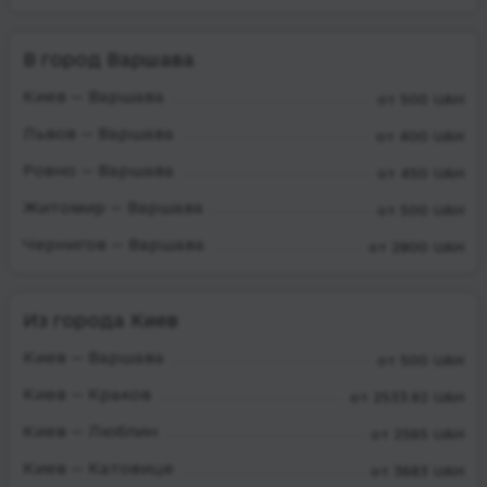
В город Варшава
Киев — Варшава
от 500 UAH
Львов — Варшава
от 400 UAH
Ровно — Варшава
от 450 UAH
Житомир — Варшава
от 500 UAH
Чернигов — Варшава
от 2800 UAH
Из города Киев
Киев — Варшава
от 500 UAH
Киев — Краков
от 2533.92 UAH
Киев — Люблин
от 2565 UAH
Киев — Катовице
от 3683 UAH