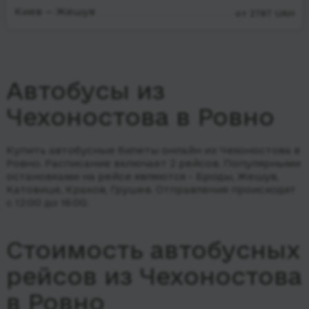
Киев — Жешув
от 2787 UAH
Автобусы из
Чехоностова в Ровно
Купить автобусные билеты онлайн из Чехоностова в
Ровно. Расписание включает 2 рейсов.
Популярными
остановками на рейсе являются - Броды, Жешув,
Катовице, Краков, Грушев.
Отправления происходят
с 12:00 до 16:00.
Стоимость автобусных
рейсов из Чехоностова
в Ровно