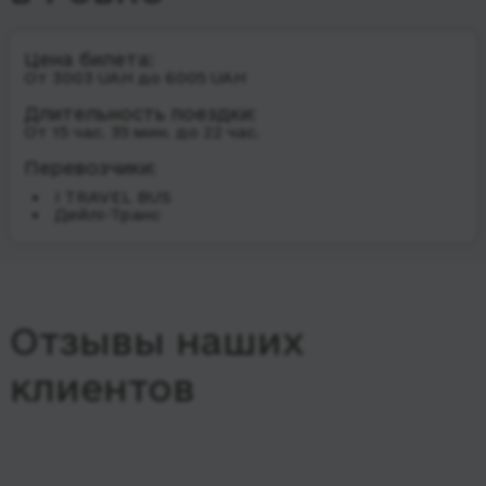
Цена билета:
От 3003 UAH до 6005 UAH
Длительность поездки:
От 15 час. 35 мин. до 22 час.
Перевозчики:
I TRAVEL BUS
Дейлі-Транс
Отзывы наших
клиентов