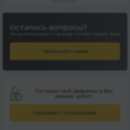
БИЛЕТА(ОВ)
Остались вопросы?
Наши специалисты всегда готовы помочь Вам!
Связаться с нами
Путешествуй уверенно и без
лишних забот!
Оформить страхование