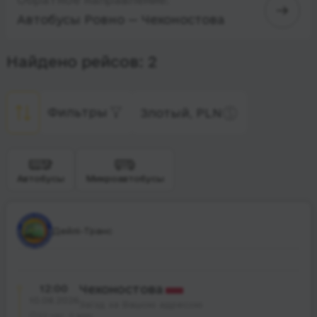
Автобусы Ровно — Чехоностова
Найдено рейсов: 2
Фильтры
Злотый, PLN
Автобусы
Микроавтобусы
Дейлі-Транс
12:00
Чехоностова
10.08.2026
Заїзд за Вашою адресою
22 час. 0 мин.