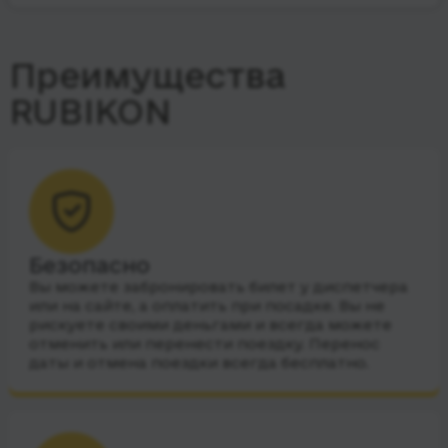
Преимущества
RUBIKON
Безопасно
Вы можете забронировать билет у диспетчера
или на сайте, а оплатить при посадке. Вы не
рискуете своими деньгами и всегда можете
отменить или перенести поездку. Перенос
даты и отмена поездки всегда бесплатно.