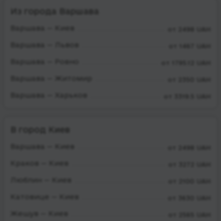
Из города Варшава
Варшава — Киев
от 2498 UAH
Варшава — Львов
от 1467 UAH
Варшава — Ровно
от 1795.12 UAH
Варшава — Житомир
от 2350 UAH
Варшава — Харьков
от 3319.5 UAH
В город Киев
Варшава — Киев
от 2498 UAH
Краков — Киев
от 3272 UAH
Люблин — Киев
от 2100 UAH
Катовице — Киев
от 3630 UAH
Жешув — Киев
от 2565 UAH