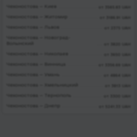
Чехоностова — Киев
от 3565.83 UAH
Чехоностова — Житомир
от 3186.91 UAH
Чехоностова — Львов
от 2375 UAH
Чехоностова — Новоград-
Волынский
от 3820 UAH
Чехоностова — Николаев
от 3650 UAH
Чехоностова — Винница
от 3356.69 UAH
Чехоностова — Умань
от 4864 UAH
Чехоностова — Хмельницкий
от 3813 UAH
Чехоностова — Тернополь
от 3300 UAH
Чехоностова — Днепр
от 5241.33 UAH