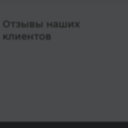
Отзывы наших
клиентов