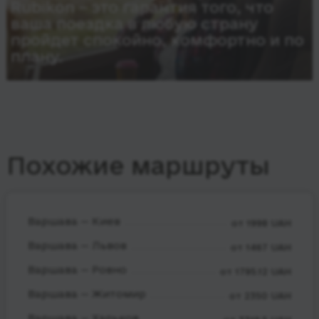
Rubikon – это гарантия того, что
ваша поездка в любую страну
пройдет спокойно, комфортно и по
плану.
Похожие маршруты
Варшава — Киев
от 1998 UAH
Варшава — Львов
от 1467 UAH
Варшава — Ровно
от 1795.12 UAH
Варшава — Житомир
от 2350 UAH
Варшава — Харьков