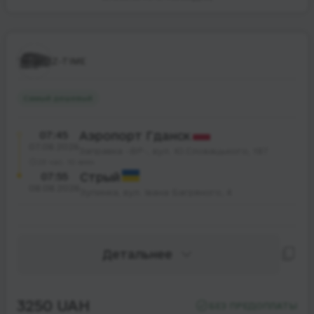
Z-TIME
Самый дешевый
07:45
Аэропорт Гданск
07.08.2026
Заправка -BP-, вул. Ю.Словацького, 187
23 час. 10 мин.
07:55
Стрый
08.08.2026
Зупинка, вул. Івана Багряного, 4
Детальнее
3250 UAH
БЕЗ ПРЕДОПЛАТЫ