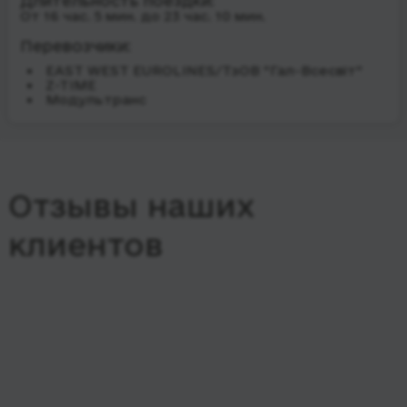
Длительность поездки:
От 16 час. 5 мин. до 23 час. 10 мин.
Перевозчики:
EAST WEST EUROLINES/ТзОВ "Гал-Всесвіт"
Z-TIME
Модультранс
Отзывы наших
клиентов