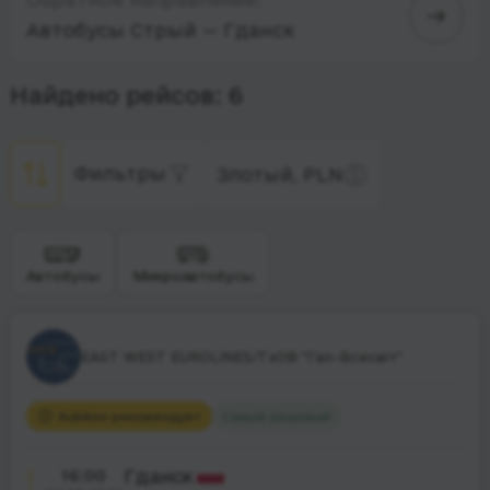
Автобусы Стрый — Гданск
Найдено рейсов: 6
Фильтры
Злотый, PLN
Автобусы
Микроавтобусы
EAST WEST EUROLINES/ТзОВ "Гал-Всесвіт"
Rubikon рекомендует
Самый дешевый
16:00
Гданск