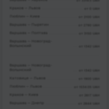
от 3319.5 UAH
Краков — Львов
от 0 UAH
Люблин — Киев
от 2100 UAH
Варшава — Пырятин
от 2790 UAH
Варшава — Полтава
от 3150 UAH
Варшава — Новоград-
Волынский
от 1342 UAH
Варшава — Новоград-
Волынский
от 1342 UAH
Катовице — Львов
от 1900 UAH
Люблин — Львов
от 1534.05 UAH
Краков — Киев
от 2617 UAH
Варшава — Днепр
от 2844 UAH