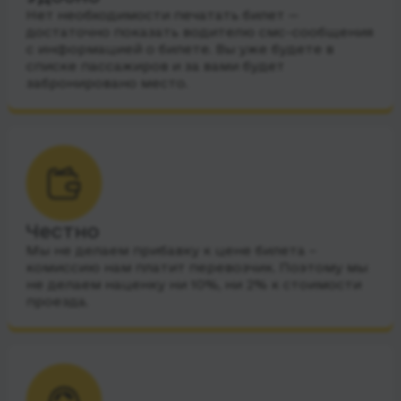
Нет необходимости печатать билет —
достаточно показать водителю смс-сообщения
с информацией о билете. Вы уже будете в
списке пассажиров и за вами будет
забронировано место.
Честно
Мы не делаем прибавку к цене билета –
комиссию нам платит перевозчик. Поэтому мы
не делаем наценку ни 10%, ни 2% к стоимости
проезда.