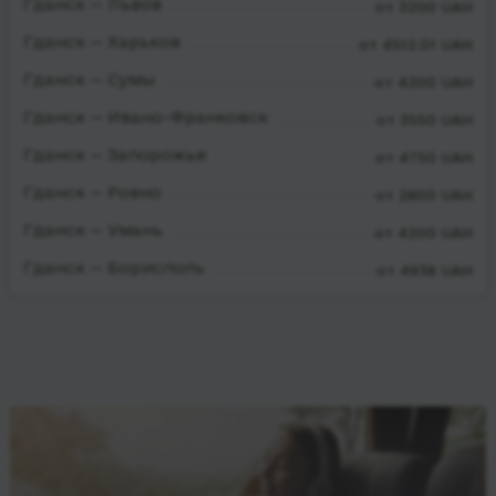
Гданск — Львов
от 3200 UAH
Гданск — Харьков
от 4512.01 UAH
Гданск — Сумы
от 4200 UAH
Гданск — Ивано-Франковск
от 3550 UAH
Гданск — Запорожье
от 4750 UAH
Гданск — Ровно
от 2800 UAH
Гданск — Умань
от 4200 UAH
Гданск — Борисполь
от 4938 UAH