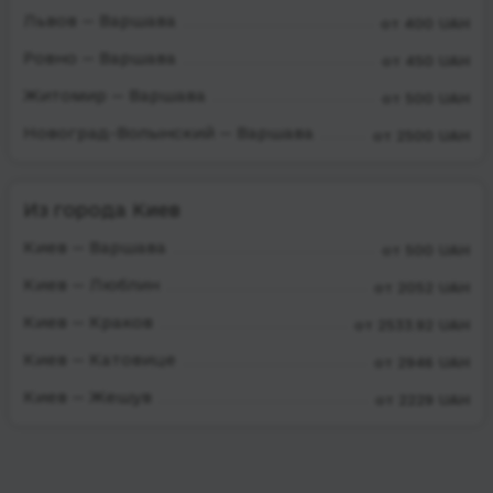
Львов — Варшава
от 400 UAH
Ровно — Варшава
от 450 UAH
Житомир — Варшава
от 500 UAH
Новоград-Волынский — Варшава
от 2500 UAH
Из города Киев
Киев — Варшава
от 500 UAH
Киев — Люблин
от 2052 UAH
Киев — Краков
от 2533.92 UAH
Киев — Катовице
от 2946 UAH
Киев — Жешув
от 2229 UAH