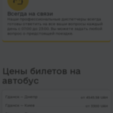
Всегда на связи
Наши профессиональные диспетчеры всегда
готовы ответить на все ваши вопросы каждый
день с 07:00 до 23:00. Вы можете задать любой
вопрос о предстоящей поездке.
Цены билетов на
автобус
Гданск — Днепр
от 4545.58 UAH
Гданск — Киев
от 3300 UAH