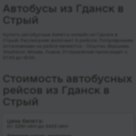
Автобусы из Гданск в
Стрый
Купить автобусные билеты онлайн из Гданск в
Стрый. Расписание включает 6 рейсов.
Популярными
остановками на рейсе являются - Олштин, Варшава,
Эльблонг, Млава, Львов.
Отправления происходят с
07:45 до 16:00.
Стоимость автобусных
рейсов из Гданск в
Стрый
Цена билета:
От 3250 UAH до 3423 UAH