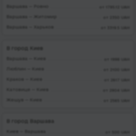
Варшава — Ровно
от 1795.12 UAH
Варшава — Житомир
от 2350 UAH
Варшава — Харьков
от 3319.5 UAH
В город Киев
Варшава — Киев
от 1998 UAH
Люблин — Киев
от 2100 UAH
Краков — Киев
от 2617 UAH
Катовице — Киев
от 2904 UAH
Жешув — Киев
от 2565 UAH
В город Варшава
Киев — Варшава
от 500 UAH