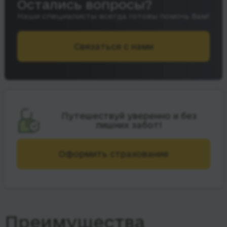
Остались вопросы?
Наши специалисты всегда готовы помочь Вам!
Связаться с нами
Путешествуй уверенно и без
лишних забот!
Оформить страхование
Преимущества