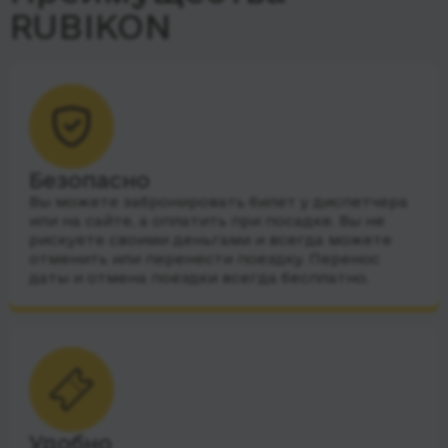
RUBIKON
Безопасно
Вы можете забронировать билет у диспетчера
или на сайте, а оплатить при посадке. Вы не
рискуете своими деньгами и всегда можете
отменить или перенести поездку. Перенос
даты и отмена поездки всегда бесплатно.
Удобно