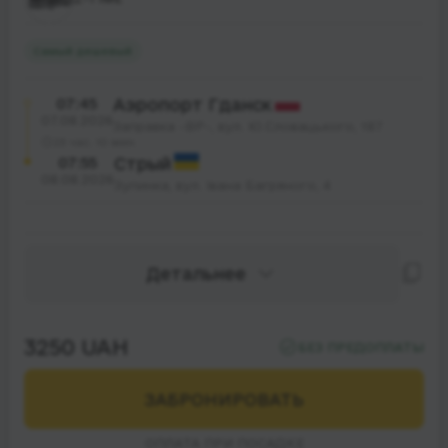
Самый дешевый
07:45
Аэропорт Гданск
07.08.2026
Заправка -BP-, вул. Ю.Словацького, 187
23 час. 10 мин.
07:55
Стрый
08.08.2026
Зупинка, вул. Івана Багряного, 4
Детальнее
3250 UAH
БЕЗ ПРЕДОПЛАТЫ
ЗАБРОНИРОВАТЬ
ОПЛАТА ПРИ ПОСАДКЕ