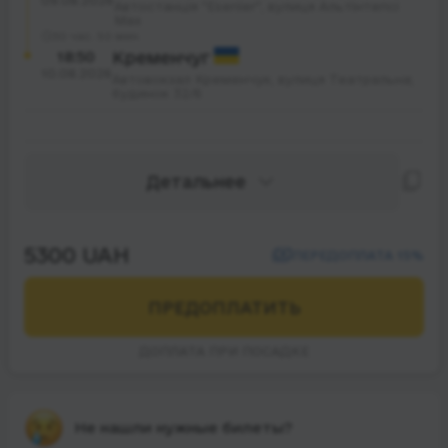
09.08.2026
Автостанція "Esenler", вулиця Альтінтепсі
Мах
30 час. 50 мин.
18:50
Кременчуг
10.08.2026
Автовокзал Кременчук, вулиця Театральна;
будинок 32/6
Детальнее
5300 UAH
ПЕРЕДОПЛАТА 15%
ПРЕДОПЛАТИТЬ
ДОПЛАТА ПРИ ПОСАДКЕ
Не нашли нужные билеты?