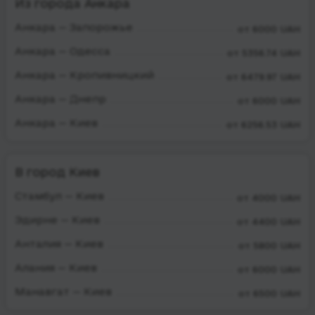
Из города Анкара
Анкара — Запорожье
от 6000 UAH
Анкара — Одесса
от 5356.74 UAH
Анкара — Кропивницкий
от 6479.97 UAH
Анкара — Днепр
от 6000 UAH
Анкара — Киев
от 6256.53 UAH
В город Киев
Стамбул — Киев
от 4000 UAH
Эдирне — Киев
от 4400 UAH
Анталия — Киев
от 5800 UAH
Алания — Киев
от 6000 UAH
Манавгат — Киев
от 6500 UAH