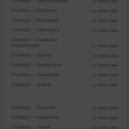
Стамбул — Хмельницкий
от 4000 UAH
Стамбул — Винница
от 4000 UAH
Стамбул — Житомир
от 4400 UAH
Стамбул — Черновцы
от 5250 UAH
Стамбул — Камянец-
Подольский
от 4400 UAH
Стамбул — Одесса
от 3594 UAH
Стамбул — Запорожье
от 5500 UAH
Стамбул — Николаев
от 4500 UAH
Стамбул — Днепр
от 5300 UAH
Стамбул — Харьков
от 5000 UAH
Стамбул — Бердичев
от 4400 UAH
Стамбул — Львов
от 4000 UAH