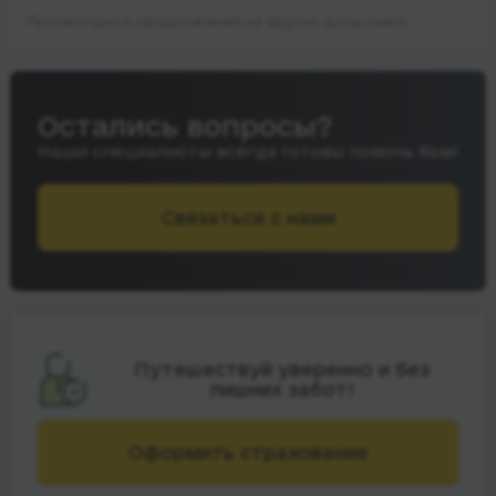
Просмотрите предложения на другие даты ниже.
Остались вопросы?
Наши специалисты всегда готовы помочь Вам!
Связаться с нами
Путешествуй уверенно и без
лишних забот!
Оформить страхование