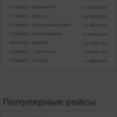
Стамбул — Кривой Рог
от 5400 UAH
Стамбул — Умань
от 3800 UAH
Стамбул — Ивано-Франковск
от 4800 UAH
Стамбул — Белая Церква
от 4000 UAH
Анталия — Одесса
от 5300 UAH
Стамбул — Тернополь
от 4000 UAH
Стамбул — Измаил
от 3600 UAH
Популярные рейсы