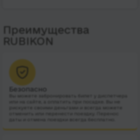
Преимущества
RUBIKON
Безопасно
Вы можете забронировать билет у диспетчера
или на сайте, а оплатить при посадке. Вы не
рискуете своими деньгами и всегда можете
отменить или перенести поездку. Перенос
даты и отмена поездки всегда бесплатно.