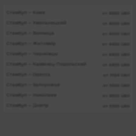
Стамбул — Киев
от 4000 UAH
Стамбул — Хмельницкий
от 4000 UAH
Стамбул — Винница
от 4000 UAH
Стамбул — Житомир
от 4400 UAH
Стамбул — Черновцы
от 4400 UAH
Стамбул — Камянец-Подольский
от 4400 UAH
Стамбул — Одесса
от 3594 UAH
Стамбул — Запорожье
от 5500 UAH
Стамбул — Николаев
от 4500 UAH
Стамбул — Днепр
от 5300 UAH