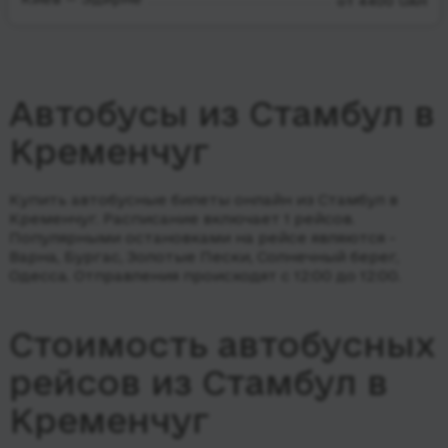
от 4400 UAH
Автобусы из Стамбул в
Кременчуг
Купить автобусные билеты онлайн из Стамбул в
Кременчуг. Расписание включает 1 рейсов.
Популярными остановками на рейсе являются -
Варна, Бургас, Золотые Пески, Солнечный берег,
Одесса.
Отправления происходят с 12:00 до 12:00.
Стоимость автобусных
рейсов из Стамбул в
Кременчуг