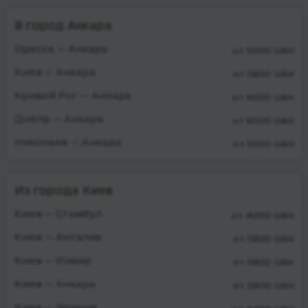
В город Анкара
Одесса — Анкара
от 5000 UAH
Киев — Анкара
от 5800 UAH
Кривой Рог — Анкара
от 6000 UAH
Днепр — Анкара
от 6000 UAH
Николаев — Анкара
от 5500 UAH
Из города Киев
Киев — Стамбул
от 4000 UAH
Киев — Анталия
от 5800 UAH
Киев — Измир
от 5800 UAH
Киев — Анкара
от 5800 UAH
Киев — Эдирне