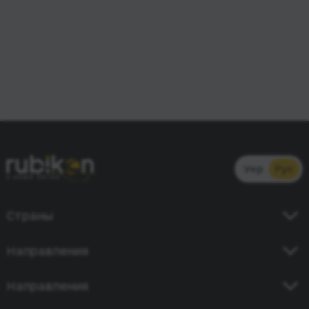
Укр
Рус
Страны
Украина
Направления
Германия
Киев - Кишинев
Направления
Польша
Одесса - Бухарест