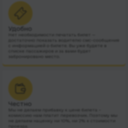
Удобно
Нет необходимости печатать билет —
достаточно показать водителю смс-сообщения
с информацией о билете. Вы уже будете в
списке пассажиров и за вами будет
забронировано место.
Честно
Мы не делаем прибавку к цене билета –
комиссию нам платит перевозчик. Поэтому мы
не делаем наценку ни 10%, ни 2% к стоимости
проезда.