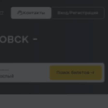
77
Контакты
Вход/Регистрация
овск -
ажиры
Поиск билетов