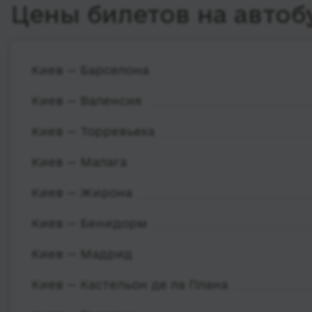
Цены билетов на автоб
Киев — Барселона
Киев — Валенсия
Киев — Торревьеха
Киев — Малага
Киев — Жирона
Киев — Бенидорм
Киев — Мадрид
Киев — Кастельон де ла Плана