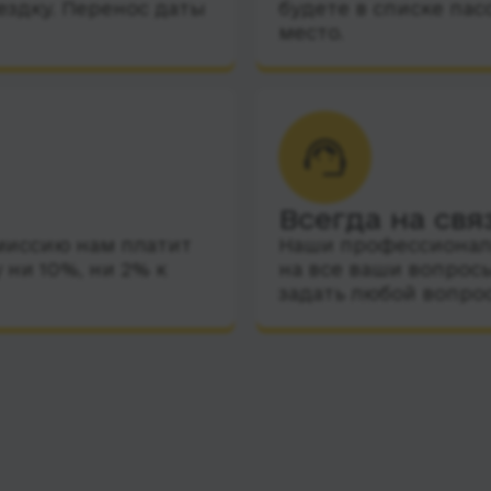
ездку. Перенос даты
будете в списке пас
место.
Всегда на свя
миссию нам платит
Наши профессиональ
 ни 10%, ни 2% к
на все ваши вопросы
задать любой вопро