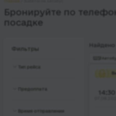
Главная
Билеты на автобус
Бронируйте по телефон
посадке
Найдено 
Фильтры
Автоб
Тип рейса
Прямой
С пересадками
Предоплата
14:30
07.08.20
Полная предоплата
Частичная предоплата
Время отправления