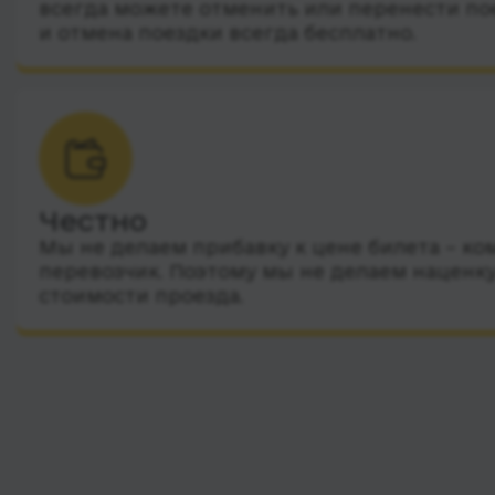
всегда можете отменить или перенести по
и отмена поездки всегда бесплатно.
Честно
Мы не делаем прибавку к цене билета – ко
перевозчик. Поэтому мы не делаем наценку
стоимости проезда.