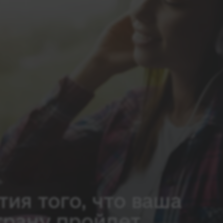
тия того, что ваша
трану пройдет