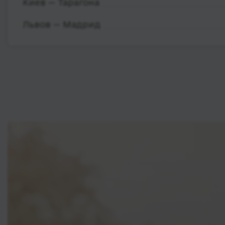
Киев — Тарагона
Львов — Мадрид