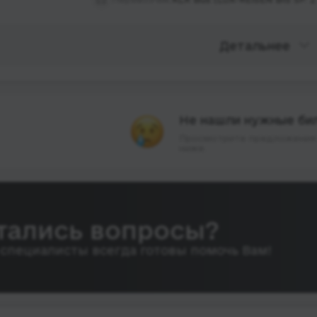
Детальнее
Не нашли нужные би
Просмотрите предложения 
ниже.
тались вопросы?
специалисты всегда готовы помочь Вам!