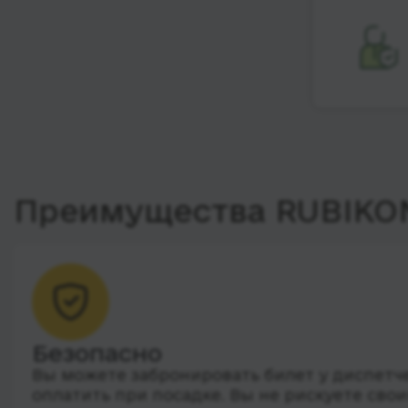
повышенного
комфорта
Лежачие места
Преимущества RUBIKO
Безопасно
Вы можете забронировать билет у диспетчер
оплатить при посадке. Вы не рискуете сво