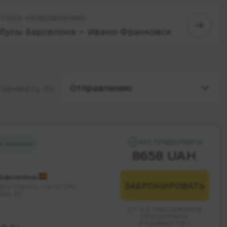
тное направление:
бусы Барселона — Ивано-Франковск
Отправлению
тировать по
БЕЗ ПРЕДОПЛАТЫ
й дешевый
8658 UAH
Барселона
ЗАБРОНИРОВАТЬ
Bus station, Carrer d'Alí
Bei, 80
ОТ 3-Х ПАССАЖИРОВ
ПРЕДОПЛАТА
СТОИМОСТИ 1
O. O.)