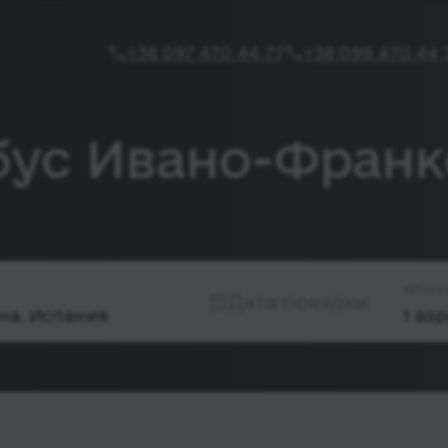
+38 097 470 44 77
+38 099 470 44 
бус Ивано-Франк
Пасс
Дата поездки