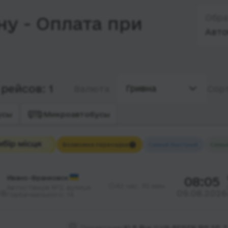
Обра
у - Оплата при
Авто
рейсов: 1
Гривна
Валюта
Сор
усы
Микроавтобусы
Возможна пересадка
Самый быстрый
Самы
Ивано-Франковск
08:05
42 час. 35 мин.
Автостанція №2, вулиця
26
09.08.2026
Горбачевського, 14
Перевозчик:
KLR Bus (LUX-REISEN BIS SP. Z 