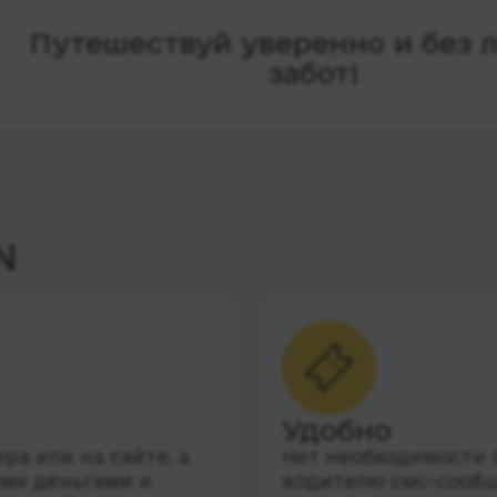
Путешествуй уверенно и без 
забот!
N
Удобно
а или на сайте, а
Нет необходимости п
ими деньгами и
водителю смс-сообщ