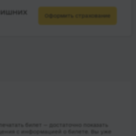
лишних
Оформить страхование
ечатать билет — достаточно показать
ения с информацией о билете. Вы уже