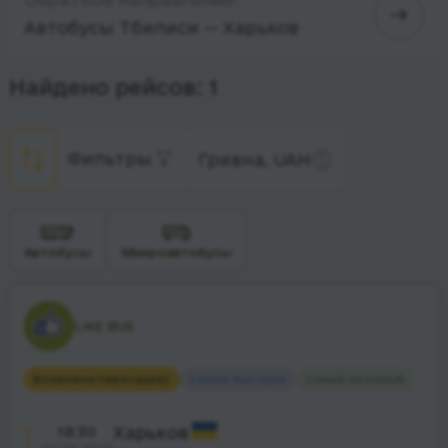
Автобусы Тбилиси — Харьков
Найдено рейсов: 1
Фильтры
Гривна, UAH
Автобусы
Микроавтобусы
LIKE BUS
Возможна пересадка
2
Самый быстрый
Самый дешевый
18:30
Харьков