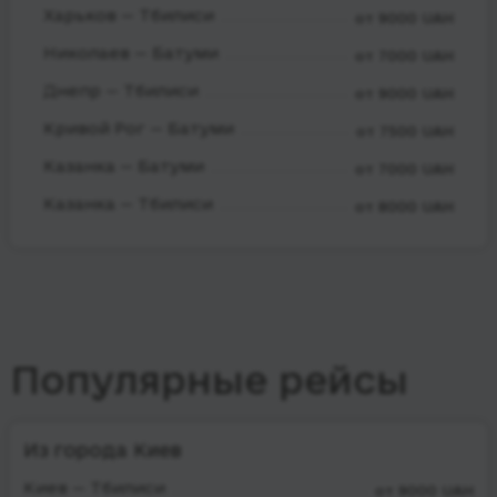
Харьков — Тбилиси
от 9000 UAH
Николаев — Батуми
от 7000 UAH
Днепр — Тбилиси
от 9000 UAH
Кривой Рог — Батуми
от 7500 UAH
Казанка — Батуми
от 7000 UAH
Казанка — Тбилиси
от 8000 UAH
Популярные рейсы
Из города Киев
Киев — Тбилиси
от 9000 UAH