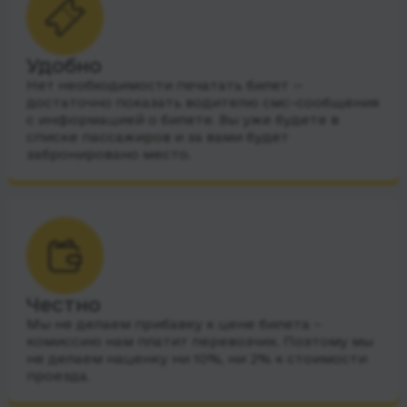
Удобно
Нет необходимости печатать билет —
достаточно показать водителю смс-сообщения
с информацией о билете. Вы уже будете в
списке пассажиров и за вами будет
забронировано место.
Честно
Мы не делаем прибавку к цене билета –
комиссию нам платит перевозчик. Поэтому мы
не делаем наценку ни 10%, ни 2% к стоимости
проезда.