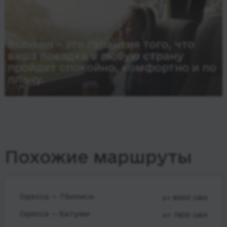
Rubikon – это гарантия того, что
ваша поездка в любую страну
пройдет спокойно, комфортно и по
плану.
Похожие маршруты
Одесса — Тбилиси
от 8000 UAH
Одесса — Батуми
от 7900 UAH