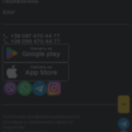
Перевозчики
Блог
+38 097 470 44 77
+38 099 470 44 77
Скачать из
Google play
Скачать из
App Store
Политика конфиденциальности
Договор о публичной оферте
Гарантии