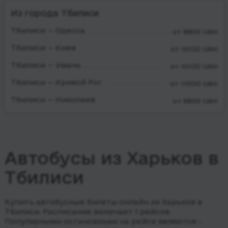
Из города Тбилиси
Тбилиси — Одесса
от 8800 UAH
Тбилиси — Киев
от 10120 UAH
Тбилиси — Умань
от 10120 UAH
Тбилиси — Кривой Рог
от 11000 UAH
Тбилиси — Николаев
от 8800 UAH
Автобусы из Харьков в
Тбилиси
Купить автобусные билеты онлайн из Харьков в
Тбилиси. Расписание включает 1 рейсов.
Популярными остановками на рейсе являются -