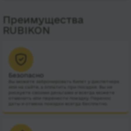
Преимущества
RUBIKON
Безопасно
Вы можете забронировать билет у диспетчера
или на сайте, а оплатить при посадке. Вы не
рискуете своими деньгами и всегда можете
отменить или перенести поездку. Перенос
даты и отмена поездки всегда бесплатно.