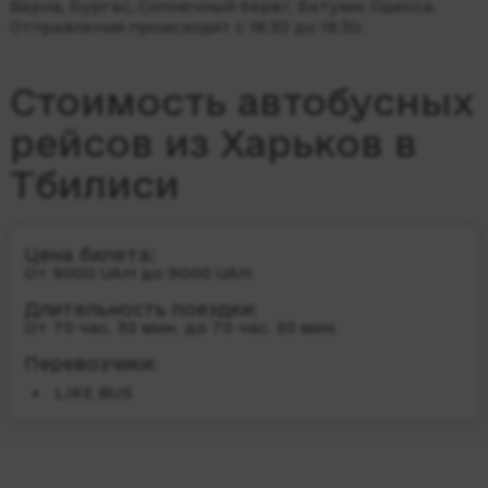
Варна, Бургас, Солнечный берег, Батуми, Одесса.
Отправления происходят с 18:30 до 18:30.
Стоимость автобусных
рейсов из Харьков в
Тбилиси
Цена билета:
От 9000 UAH до 9000 UAH
Длительность поездки:
От 70 час. 30 мин. до 70 час. 30 мин.
Перевозчики:
LIKE BUS