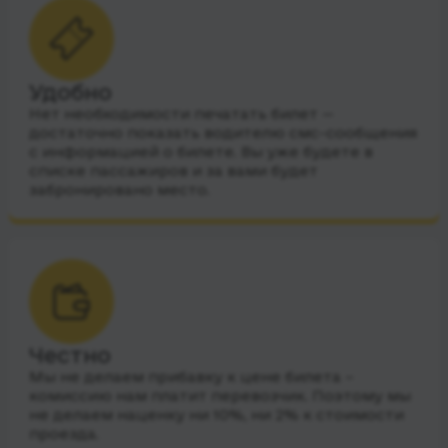
Удобно
Нет необходимости печатать билет —
достаточно показать водителю смс-сообщения
с информацией о билете. Вы уже будете в
списке пассажиров и за вами будет
забронировано место.
Честно
Мы не делаем прибавку к цене билета –
комиссию нам платит перевозчик. Поэтому мы
не делаем наценку ни 10%, ни 2% к стоимости
проезда.