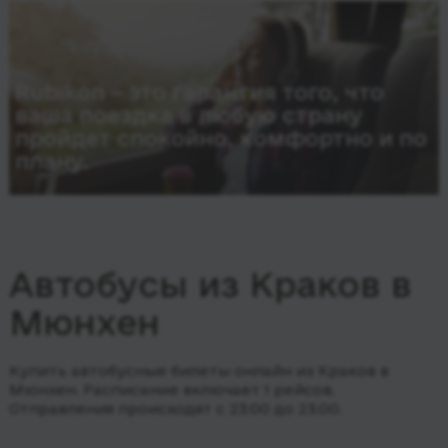
Rubikon – это гарантия того, что
ваша поездка в любую страну
пройдет спокойно, комфортно и по
плану.
Автобусы из Краков в
Мюнхен
Купить автобусные билеты онлайн из Краков в
Мюнхен. Расписание включает 1 рейсов.
Отправления происходят с 23:00 до 23:00.