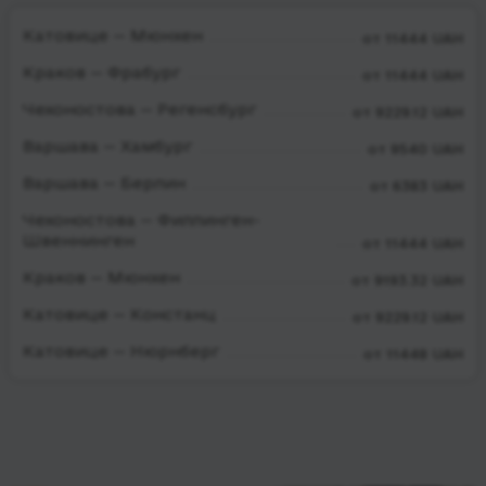
Катовице — Мюнхен
от 11444 UAH
Краков — Фрабург
от 11444 UAH
Чехоностова — Регенсбург
от 9229.12 UAH
Варшава — Хамбург
от 9540 UAH
Варшава — Берлин
от 6383 UAH
Чехоностова — Филлинген-
Швеннинген
от 11444 UAH
Краков — Мюнхен
от 9193.32 UAH
Катовице — Констанц
от 9229.12 UAH
Катовице — Нюрнберг
от 11448 UAH