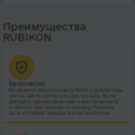
Преимущества
RUBIKON
Безопасно
Вы можете забронировать билет у диспетчера
или на сайте, а оплатить при посадке. Вы не
рискуете своими деньгами и всегда можете
отменить или перенести поездку. Перенос
даты и отмена поездки всегда бесплатно.