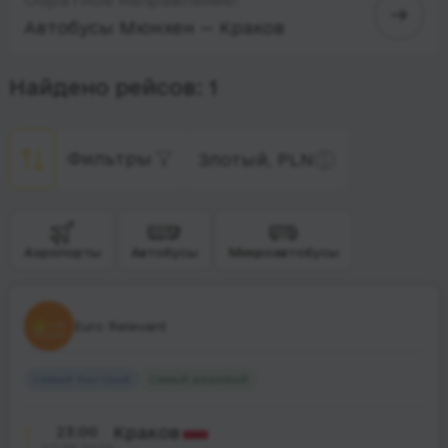
Автобусы Мюнхен — Краков
Найдено рейсов: 1
Фильтры
Злотый, PLN
Аэропорты
Автобусы
Микроавтобусы
Euro Relevant
Самый быстрый
Самый дешевый
23:00
Краков