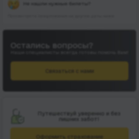
Не нашли нужные билеты?
Просмотрите предложения на другие даты ниже.
Остались вопросы?
Наши специалисты всегда готовы помочь Вам!
Связаться с нами
Путешествуй уверенно и без
лишних забот!
Оформить страхование