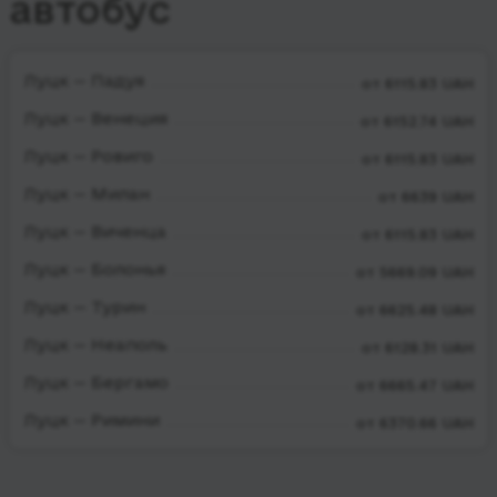
автобус
Луцк — Падуя
от 6115.83 UAH
Луцк — Венеция
от 6152.74 UAH
Луцк — Ровиго
от 6115.83 UAH
Луцк — Милан
от 6639 UAH
Луцк — Виченца
от 6115.83 UAH
Луцк — Болонья
от 5669.09 UAH
Луцк — Турин
от 6625.48 UAH
Луцк — Неаполь
от 6128.31 UAH
Луцк — Бергамо
от 6665.47 UAH
Луцк — Римини
от 6370.66 UAH