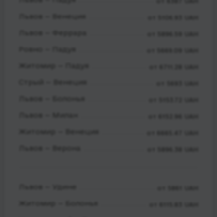
от 6387 UAH
Львов — Венеция
от 5106.93 UAH
Львов — Феррара
от 5896.59 UAH
Ровно — Падуя
от 5669.09 UAH
Житомир — Падуя
от 6711.28 UAH
Стрый — Венеция
от 5693 UAH
Львов — Болонья
от 5153.72 UAH
Львов — Милан
от 6152.96 UAH
Житомир — Венеция
от 6665.47 UAH
Львов — Верона
от 5896.38 UAH
Львов — Удине
от 5861 UAH
Житомир — Болонья
от 6115.83 UAH