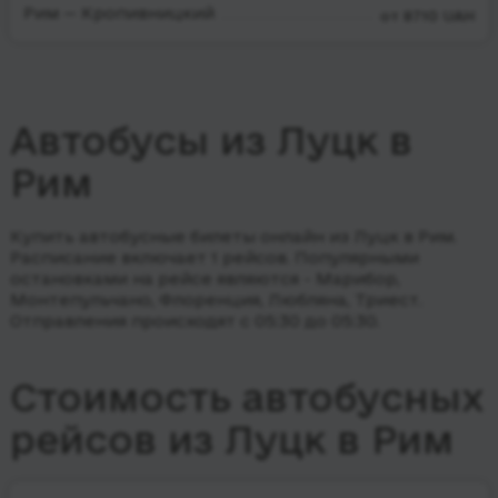
Рим — Кропивницкий
от 8710 UAH
Автобусы из Луцк в
Рим
Купить автобусные билеты онлайн из Луцк в Рим.
Расписание включает 1 рейсов.
Популярными
остановками на рейсе являются - Марибор,
Монтепульчано, Флоренция, Любляна, Триест.
Отправления происходят с 05:30 до 05:30.
Стоимость автобусных
рейсов из Луцк в Рим