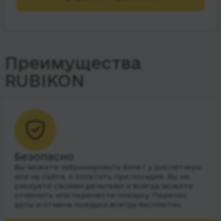
Преимущества
RUBIKON
Безопасно
Вы можете забронировать билет у диспетчера
или на сайте, а оплатить при посадке. Вы не
рискуете своими деньгами и всегда можете
отменить или перенести поездку. Перенос
даты и отмена поездки всегда бесплатно.