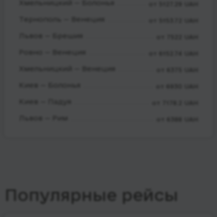
Хмельницкий — Болонья
от 5127.29 UAH
Тернополь — Венеция
от 5153.72 UAH
Львов — Брешия
от 7522 UAH
Ровно — Венеция
от 6152.74 UAH
Хмельницкий — Венеция
от 6375 UAH
Киев — Болонья
от 6930 UAH
Киев — Падуя
от 7178.2 UAH
Львов — Рим
от 6388 UAH
Популярные рейсы