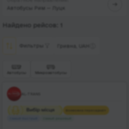
Автобусы Рим — Луцк
Найдено рейсов: 1
Фильтры
Гривна, UAH
Автобусы
Микроавтобусы
AL-TRANS
Возможна пересадка
1+
Самый быстрый
Самый дешевый