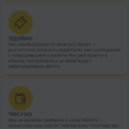
Удобно
Нет необходимости печатать билет —
достаточно показать водителю смс-сообщения
с информацией о билете. Вы уже будете в
списке пассажиров и за вами будет
забронировано место.
Честно
Мы не делаем прибавку к цене билета –
комиссию нам платит перевозчик. Поэтому мы