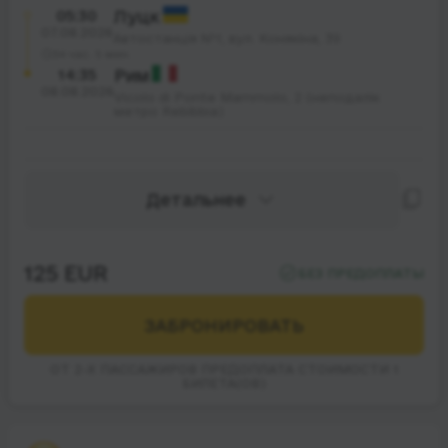
05:30
Луцк
07.08.2026
Автостанція №1, вул. Конякіна, 39
34 час. 5 мин.
14:35
Рим
08.08.2026
Vicolo di Ponte Mammolo, 2 (неподалік
метро Rebibbia)
Детальнее
125 EUR
БЕЗ ПРЕДОПЛАТЫ
ЗАБРОНИРОВАТЬ
ОТ 2-Х ПАССАЖИРОВ ПРЕДОПЛАТА СТОИМОСТИ 1
БИЛЕТА(ОВ)